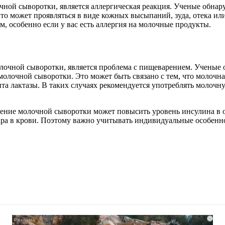
ной сыворотки, является аллергическая реакция. Ученые обнар
о может проявляться в виде кожных высыпаний, зуда, отека ил
, особенно если у вас есть аллергия на молочные продукты.
очной сыворотки, является проблема с пищеварением. Ученые 
молочной сыворотки. Это может быть связано с тем, что молочна
нта лактазы. В таких случаях рекомендуется употреблять молоч
ление молочной сыворотки может повысить уровень инсулина в 
а в крови. Поэтому важно учитывать индивидуальные особеннос
i