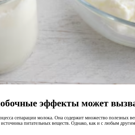
обочные эффекты может вызва
процесса сепарации молока. Она содержит множество полезных в
 источника питательных веществ. Однако, как и с любым други