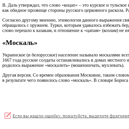
В. Даль утверждал, что слово «коцап» – это курское и тульско
как обидное прозвище стороны русского церковного раскола. 
Согласно другому мнению, этимология данного выражения связа
обращались с оружием. Турки, которым удавалось избежать бер
слово перешло к казакам, и отношение к «цапам» (козлам) не и
«Москаль»
Украинское (и белорусское) население называло москалями все
1667 года русские солдаты останавливались в домах местного 
родилось выражение «москалить» (мошенничать, мухлевать).
Другая версия. Со времен образования Московии, таким словом
в результате чего появилось слово «москаль». В словаре Бориса 