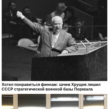
Хотел понравиться финнам: зачем Хрущев лишил
СССР стратегической военной базы Порккала
i