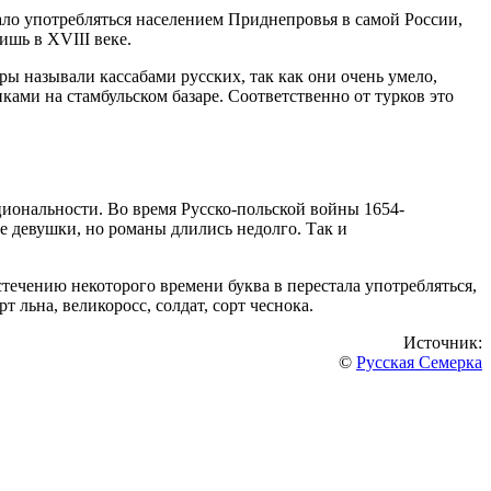
тало употребляться населением Приднепровья в самой России,
шь в XVIII веке.
ы называли кассабами русских, так как они очень умело,
ками на стамбульском базаре. Соответственно от турков это
циональности. Во время Русско-польской войны 1654-
е девушки, но романы длились недолго. Так и
течению некоторого времени буква в перестала употребляться,
т льна, великоросс, солдат, сорт чеснока.
Источник:
©
Русская Семерка