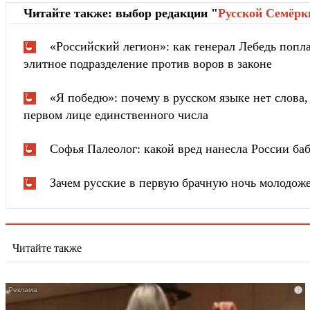
Читайте также: выбор редакции "
Русской Cемёрк
«Российский легион»: как генерал Лебедь попла
элитное подразделение против воров в законе
«Я победю»: почему в русском языке нет слова
первом лице единственного числа
Софья Палеолог: какой вред нанесла России ба
Зачем русские в первую брачную ночь молодож
Читайте также
i