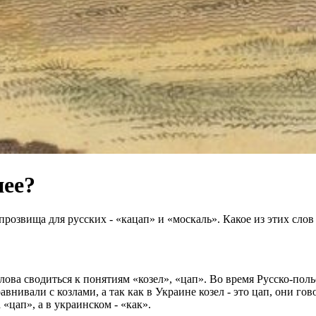
нее?
прозвища для русских - «кацап» и «москаль». Какое из этих сло
ова сводиться к понятиям «козел», «цап». Во время Русско-пол
нивали с козлами, а так как в Украине козел - это цап, они гов
 «цап», а в украинском - «как».