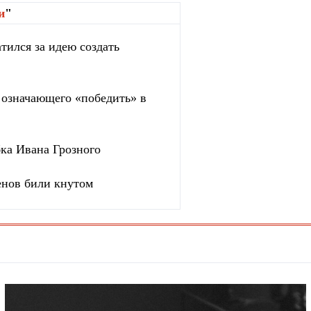
и
"
тился за идею создать
, означающего «победить» в
бка Ивана Грозного
енов били кнутом