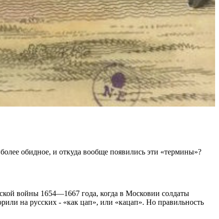
в более обидное, и откуда вообще появились эти «термины»?
ьской войны 1654—1667 года, когда в Московии солдаты
орили на русских - «как цап», или «кацап». Но правильность