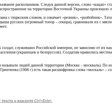
е название раскольников. Следуя данной версии, слово «кацап» с
Распространение на территории Восточной Украины произошло ли
на с тюркским словом, и означает «резник», «разбойник». Татар
дыша русских (огромный топор – секира), сравнивали их с мясни
меет.
х солдат, служивших Российской империи, не зависимо от их на
населения (украинцев и белоруссов). Солдатам нравились местны
 называли людей данной территории (Москва – москваль). По ис
Гринченка (1908 г) есть такая расшифровка слова «москаль» – сор