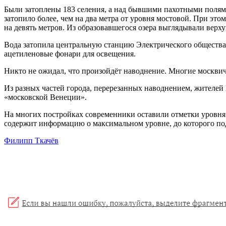
Были затоплены 183 селения, а над бывшими пахотными полями
затопило более, чем на два метра от уровня мостовой. При это
на девять метров. Из образовавшегося озера выглядывали верх
Вода затопила центральную станцию Электрического общества.
ацетиленовые фонари для освещения.
Никто не ожидал, что произойдёт наводнение. Многие москвичи
Из разных частей города, перерезанных наводнением, жителей 
«московской Венеции».
На многих постройках современники оставили отметки уровня 
содержит информацию о максимальном уровне, до которого подн
Филипп Ткачёв