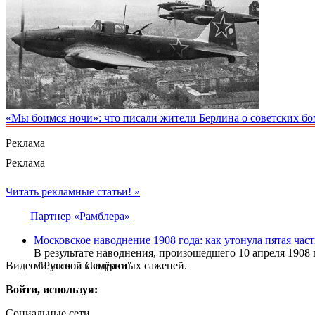
«Мы боимся ночи»: что писали жители Берлина о советских бо
Реклама
Реклама
Читать рекламные статьи! »
Партнер «Рамблера»
Московское наводнение 1908 года: как утонула пятая ча
В результате наводнения, произошедшего 10 апреля 1908 
Видео "Русской Семёрки"
миллиона квадратных саженей.
Войти, используя:
Социальные сети