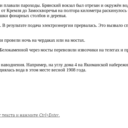
 плавали пароходы. Брянский вокзал был отрезан и окружён во
м от Кремля до Замоскворечья на полтора километра раскинулось
ушки фонарных столбов и деревья.
 В результате подача электроэнергии прервалась. Это вызвало 
 провели ночь на чердаках или на мостах.
Белокаменной через мосты перевозили извозчики на телегах и п
наводнения. Например, на углу дома 4 на Якиманской набережно
ялась вода в этом месте весной 1908 года.