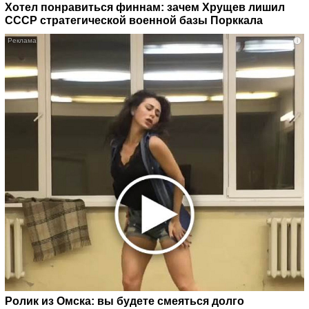
Хотел понравиться финнам: зачем Хрущев лишил
СССР стратегической военной базы Порккала
i
Ролик из Омска: вы будете смеяться долго