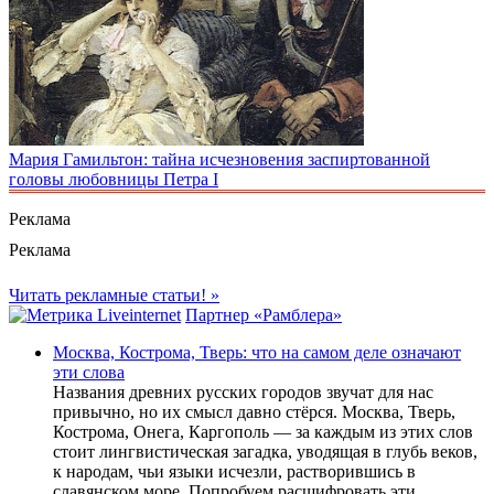
Мария Гамильтон: тайна исчезновения заспиртованной
головы любовницы Петра I
Реклама
Реклама
Читать рекламные статьи! »
Партнер «Рамблера»
Москва, Кострома, Тверь: что на самом деле означают
эти слова
Названия древних русских городов звучат для нас
привычно, но их смысл давно стёрся. Москва, Тверь,
Кострома, Онега, Каргополь — за каждым из этих слов
стоит лингвистическая загадка, уводящая в глубь веков,
к народам, чьи языки исчезли, растворившись в
славянском море. Попробуем расшифровать эти