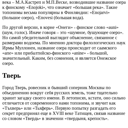
века – М.А.Кастреп и М.П.Веске, возводившие название озера
к финскому «Enojoki», что означает «большая река». Такие
топонимы весьма популярны в Финляндии: «Enojarvi»
(большое озеро), «Enovesi (большая вода).
По другой версии, в корне «Онеги» - финское слово «auni»
(шум, голос). Иначе говоря – это «шумное, бушующее озеро».
Но самой убедительной выглядит объяснение, связанное с
размерами водоема. По мнению доктора филологических наук
Ирмы Муллонен, название озера происходит от саамского
«апе» или прибалтийско-финского «anine» - большой,
значительный. Каким, без сомнения, и является Онежское
озеро.
Тверь
Город Тверь, ровесник и бывший соперник Москвы по
объединению вокруг себя русских земель, тоже тщательно
хранит загадку своего имени. В летописях, кстати, оно сильно
отличается от современного нами топонима, и звучит как
«Тъхверь» или «Тьхферь». Первую попытку разгадать его
секрет предпринял еще в XVIII веке Татищев, связав название
со словом «Твердь» в значении «твердыня, крепость».