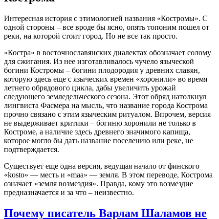
Интересная история с этимологией названия «Костромы». С
одной стороны – все вроде бы ясно, опять топоним пошел от
реки, на которой стоит город. Но не все так просто.
«Костра» в восточнославянских диалектах обозначает солому
для сжигания. Из нее изготавливалось чучело языческой
богини Костромы – богини плодородия у древних славян,
которую здесь еще с языческих времен «хоронили» во время
летнего обрядового цикла, дабы увеличить урожай
следующего земледельческого сезона. Этот обряд натолкнул
лингвиста Фасмера на мысль, что название города Кострома
прочно связано с этим языческим ритуалом. Впрочем, версия
не выдерживает критики – богиню хоронили не только в
Костроме, а наличие здесь древнего значимого капища,
которое могло бы дать название поселению или реке, не
подтверждается.
Существует еще одна версия, ведущая начало от финского
«kosto» — месть и «maa» — земля. В этом переводе, Кострома
означает «земля возмездия». Правда, кому это возмездие
предназначается и за что – неизвестно.
Почему писатель Варлам Шаламов не