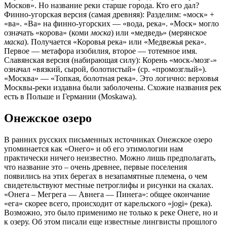
Москов». Но название реки старше города. Кто его дал?
Финно-угорская версия (самая древняя): Разделим: «моск» +
«ва». «Ва» на финно-угорских — «вода, река». «Моск» могло
означать «корова» (коми
моска
) или «медведь» (мерянское
маска
). Получается «Коровья река» или «Медвежья река».
Первое — метафора изобилия, второе — тотемное имя.
Славянская версия (набирающая силу): Корень «моск-/мозг-»
означал «вязкий, сырой, болотистый» (ср. «промозглый»).
«Москва» — «Топкая, болотная река». Это логично: верховья
Москвы-реки издавна были заболочены. Схожие названия рек
есть в Польше и Германии (Moskawa).
Онежское озеро
В ранних русских письменных источниках Онежское озеро
упоминается как «Онего» и об его этимологии нам
практически ничего неизвестно. Можно лишь предполагать,
что название это – очень древнее, первые поселения
появились на этих берегах в незапамятные племена, о чем
свидетельствуют местные петроглифы и рисунки на скалах.
«Онега – Мегрега — Авнега — Пинега»: общее окончание
«eгa» скорее всего, происходит от карельского «jogi» (река).
Возможно, это было применимо не только к реке Онеге, но и
к озеру. Об этом писали еще известные лингвисты прошлого