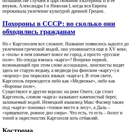
большинстве случаев в царствование Екатерины II и ее
внуков, Александра I и Николая I, когда вся Европа
переживала увлечение культурой древней Греции.
Похороны в СССР: во сколько они
обходились гражданам
Но с Каргополем все сложнее. Название появилось задолго до
увлечения греческой модой, оно упоминается еще в XV веке,
а «поль» в нем означает вовсе не город, а просто «русское
поле». Но откуда взялась «карго»? Вопреки первой,
возникающей при этом слове ассоциации, лингвисты видят
здесь не старую ведьму, а медведя (на финском «каргу») и
«ворону» (на тюркских языках «карга»). В этом свете,
Каргополь переводится либо как «Медвежье», либо как
«Воронье поле».
Существуют и другие версии: на реке Онеге, где стоит
Каргополь, словом «карга» называют каменистый берег,
заливаемый водой. Немецкий языковед Макс Фасмер также
под «карга» понимал «топкое место в лесу», а Даль –
«хрящеватое, ровное дно озера». Что есть, то есть – болот и
топей в окрестностях Каргополя хоть отбавляй.
Кострома