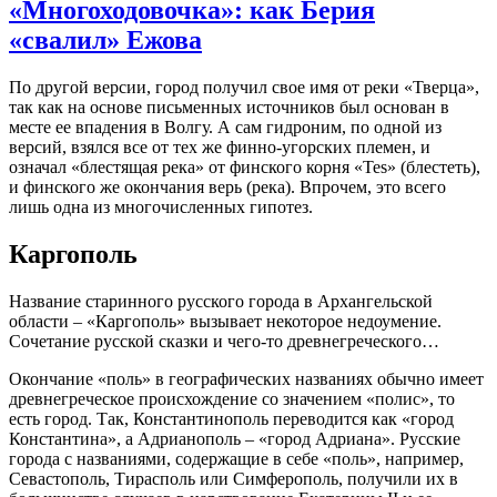
«Многоходовочка»: как Берия
«свалил» Ежова
По другой версии, город получил свое имя от реки «Тверца»,
так как на основе письменных источников был основан в
месте ее впадения в Волгу. А сам гидроним, по одной из
версий, взялся все от тех же финно-угорских племен, и
означал «блестящая река» от финского корня «Tes» (блестеть),
и финского же окончания верь (река). Впрочем, это всего
лишь одна из многочисленных гипотез.
Каргополь
Название старинного русского города в Архангельской
области – «Каргополь» вызывает некоторое недоумение.
Сочетание русской сказки и чего-то древнегреческого…
Окончание «поль» в географических названиях обычно имеет
древнегреческое происхождение со значением «полис», то
есть город. Так, Константинополь переводится как «город
Константина», а Адрианополь – «город Адриана». Русские
города с названиями, содержащие в себе «поль», например,
Севастополь, Тирасполь или Симферополь, получили их в