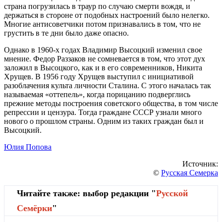
страна погрузилась в траур по случаю смерти вождя, и
держаться в стороне от подобных настроений было нелегко.
Многие антисоветчики потом признавались в том, что не
грустить в те дни было даже опасно.
Однако в 1960-х годах Владимир Высоцкий изменил свое
мнение. Федор Раззаков не сомневается в том, что этот дух
заложил в Высоцкого, как и в его современников, Никита
Хрущев. В 1956 году Хрущев выступил с инициативой
разоблачения культа личности Сталина. С этого началась так
называемая «оттепель», когда порицанию подверглись
прежние методы построения советского общества, в том числе
репрессии и цензура. Тогда граждане СССР узнали много
нового о прошлом страны. Одним из таких граждан был и
Высоцкий.
Юлия Попова
Источник:
©
Русская Семерка
Читайте также: выбор редакции "
Русской
Cемёрки
"