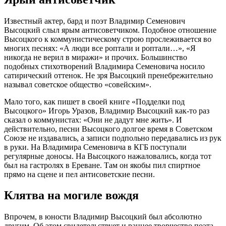
Известный актер, бард и поэт Владимир Семенович
Высоцкий слыл ярым антисоветчиком. Подобное отношение
Высоцкого к коммунистическому строю прослеживается во
многих песнях: «А люди все роптали и роптали…», «Я
никогда не верил в миражи» и прочих. Большинство
подобных стихотворений Владимира Семеновича носило
сатирический оттенок. Не зря Высоцкий пренебрежительно
называл советское общество «совейским».
Мало того, как пишет в своей книге «Подделки под
Высоцкого» Игорь Уразов, Владимир Высоцкий как-то раз
сказал о коммунистах: «Они не дадут мне жить». И
действительно, песни Высоцкого долгое время в Советском
Союзе не издавались, а записи подпольно передавались из рук
в руки. На Владимира Семеновича в КГБ поступали
регулярные доносы. На Высоцкого нажаловались, когда тот
был на гастролях в Ереване. Там он якобы пил спиртное
прямо на сцене и пел антисоветские песни.
Клятва на могиле вождя
Впрочем, в юности Владимир Высоцкий был абсолютно
другим. Об этом свидетельствует и раннее творчество поэта.