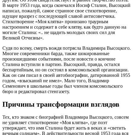
В марте 1953 года, когда скончался Иосиф Сталин, Высоцкий
написал, пожалуй, самое странное свое стихотворение,
идущее вразрез с последующей славой антисоветчика.
Стихотворение «Моя клятва» пронизано траурным
настроением и содержит в себе клятву, как будто данную на
могиле Сталина: «.. не щадить молодых своих сил для
Великой Отчизны».
Судя по всему, смерть вождя потрясла Владимира Высоцкого.
Многие современники барда, также шокированные
произошедшими событиями, после новости о кончине
Сталина вступили в партию. Высоцкий, правда, остался
беспартийным, но он состоял в комсомольской организации.
Как он сам писал в своей автобиографии, датированной 1955
годом, «взысканий не имел». Мало того, Владимир
Семенович в школьные годы был членом комсомольского
бюро и редактировал стенгазету.
Причины трансформации взглядов
Тех, кто знаком с биографией Владимира Высоцкого, совсем
не удивляет стихотворение «Моя клятва», где поэт
утверждает, что имя Сталина будет жить в веках и «светить
вечным солнцем». В действительности весной 1953 года вся