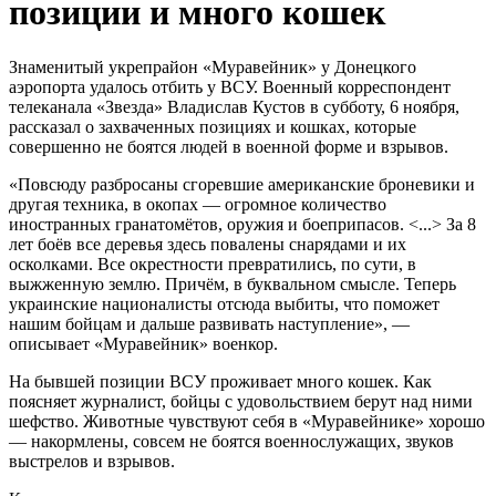
позиции и много кошек
Знаменитый укрепрайон «Муравейник» у Донецкого
аэропорта удалось отбить у ВСУ. Военный корреспондент
телеканала «Звезда» Владислав Кустов в субботу, 6 ноября,
рассказал о захваченных позициях и кошках, которые
совершенно не боятся людей в военной форме и взрывов.
«Повсюду разбросаны сгоревшие американские броневики и
другая техника, в окопах — огромное количество
иностранных гранатомётов, оружия и боеприпасов. <...> За 8
лет боёв все деревья здесь повалены снарядами и их
осколками. Все окрестности превратились, по сути, в
выжженную землю. Причём, в буквальном смысле. Теперь
украинские националисты отсюда выбиты, что поможет
нашим бойцам и дальше развивать наступление», —
описывает «Муравейник» военкор.
На бывшей позиции ВСУ проживает много кошек. Как
поясняет журналист, бойцы с удовольствием берут над ними
шефство. Животные чувствуют себя в «Муравейнике» хорошо
— накормлены, совсем не боятся военнослужащих, звуков
выстрелов и взрывов.