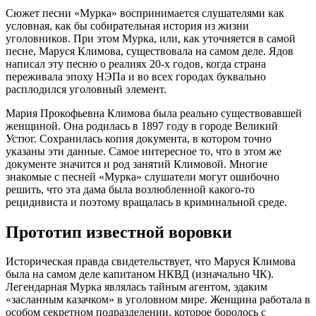
Сюжет песни «Мурка» воспринимается слушателями как
условная, как бы собирательная история из жизни
уголовников. При этом Мурка, или, как уточняется в самой
песне, Маруся Климова, существовала на самом деле. Ядов
написал эту песню о реалиях 20-х годов, когда страна
переживала эпоху НЭПа и во всех городах буквально
расплодился уголовный элемент.
Мария Прокофьевна Климова была реально существовавшей
женщиной. Она родилась в 1897 году в городе Великий
Устюг. Сохранилась копия документа, в котором точно
указаны эти данные. Самое интересное то, что в этом же
документе значится и род занятий Климовой. Многие
знакомые с песней «Мурка» слушатели могут ошибочно
решить, что эта дама была возлюбленной какого-то
рецидивиста и поэтому вращалась в криминальной среде.
Прототип известной воровки
Историческая правда свидетельствует, что Маруся Климова
была на самом деле капитаном НКВД (изначально ЧК).
Легендарная Мурка являлась тайным агентом, эдаким
«засланным казачком» в уголовном мире. Женщина работала в
особом секретном подразделении, которое боролось с