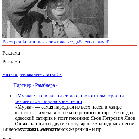
Раcстрел Берии: как сложилась судьба его палачей
Реклама
Реклама
Читать рекламные статьи! »
Партнер «Рамблера»
«Мурка»: что в жизни стало с прототипом героини
знаменитой «воровской» песни
«Мурка» — самая народная из всех песен в жанре
шансон — имела вполне конкретного автора. Ее создал
одесский сатирик и поэт-песенник Яков Петрович Ядов.
Он же написал и другие популярные «народные» песни:
Видео "Русской Семёрки"
«Бублички», «Цыпленок жареный» и пр.