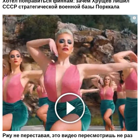
Хотел понравиться финнам: зачем Хрущев лишил
СССР стратегической военной базы Порккала
i
Ржу не переставая, это видео пересмотришь не раз