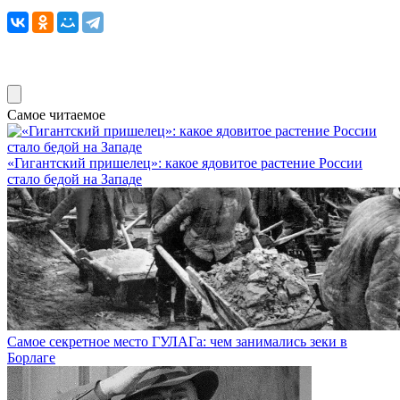
Самое читаемое
«Гигантский пришелец»: какое ядовитое растение России
стало бедой на Западе
Самое секретное место ГУЛАГа: чем занимались зеки в
Борлаге