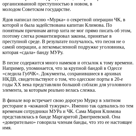
организованной преступностью в новом, в
молодом Советском государстве.
Ядов написал песню «Мурка» о секретной операции ЧК, в
которой и была задействована капитан Климова. По
понятным причинам автор хита не мог прямо писать об этом,
поэтому слегка романтизировал законы, принятые в
преступной среде. В результате получалось, что песня не о
самой операции, а легкомысленной подружке уголовника,
которая «сдала» банду МУРу.
В песне содержится много намеков и отсылок к тому времени.
Например, упоминается, что за крупной бандой в Одессе
«следила ГубЧК». Документы, сохранившиеся в архивах
НКДВ, свидетельствуют о том, что одесские порты в 20-е
годы XX века представляли большой соблазн для уголовного
элемента, за которым реально велась слежка.
В финале вор встречает свою дорогую Мурку в элитном
ресторане в «кожаной тужурке». Именно так одевались по тем
временам сотрудники МУРа и ЧК. Сама Мария Климова
представлялась в банде Маргаритой Дмитриевской. Она
«доверительно» говорила членам банды, что это ее настоящее
имя.