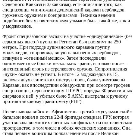
Северного Кавказа и Закавказья), есть описание того, как
спецназовцы уничтожали душманский караван верблюдов,
груженых оружием и боеприпасами. Техника ведения
подобного боя у советских «мусульман» была такой же, как и
у моджахедов.
Фронт спецназовской засады на участке «одноуровневой» (без
серьезных высот) пустыни Регистан был растянут на 250
метров. При подходе душманского каравана группу
моджахедов, сопровождавшую навьюченных верблюдов,
втянули в «огненный мешок». Затем последовали
одномоментные броски нескольких гранат, и только после –
интенсивный огонь из стрелкового оружия. Сопротивления
«духи» оказать не успели. В итоге 12 моджахедов из 15,
включая двух египетских инструкторов, были уничтожены.
Караван, как впоследствии обнаружили при осмотре трофеев
спецназовцы, перевозил одну ПТУРС, порядка 30 реактивных
снарядов к ней, у убитых было 5 АКМ, выстрелы к ручному
противотанковому гранатомету (РПГ).
После вывода войск из Афганистана третий «мусульманский»
батальон вошел в состав 22-й бригады спецназа ГРУ, которая
участвовала во многих военных конфликтах на постсоветском
пространстве, в том числе в обеих чеченских кампаниях. Она
стала первым воинским подразделением после Великой