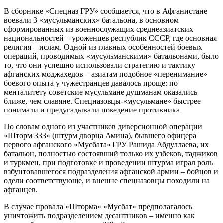
В сборнике «Спецназ ГРУ» сообщается, что в Афганистане
воевали 3 «мусульманских» батальона, в основном
сформированных из военнослужащих среднеазиатских
национальностей – уроженцев республик СССР, где основная
религия – ислам. Одной из главных особенностей боевых
операций, проводимых «мусульманскими» батальонами, было
то, что они успешно использовали стратегию и тактику
афганских моджахедов – азиатам подобное «перенимание»
боевого опыта у чужестранцев давалось проще: по
менталитету советские мусульмане душманам оказались
ближе, чем славяне. Спецназовцы-«мусульмане» быстрее
понимали и предугадывали поведение противника.
По словам одного из участников диверсионной операции
«Шторм 333» (штурм дворца Амина), бывшего офицера
первого афганского «Мусбата» ГРУ Рашида Абдуллаева, их
батальон, полностью состоявший только их узбеков, таджиков
и туркмен, при подготовке и проведении штурма играл роль
взбунтовавшегося подразделения афганской армии – бойцов и
одели соответствующе, и внешне спецназовцы походили на
афганцев.
В случае провала «Шторма» «Мусбат» предполагалось
уничтожить подразделением десантников – именно как