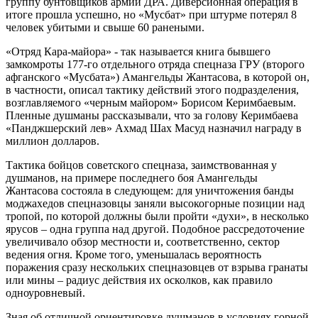
группу бунтовщиков армии ДРА. Диверсионная операция в
итоге прошла успешно, но «Мусбат» при штурме потерял 8
человек убитыми и свыше 60 ранеными.
«Отряд Кара-майора» - так называется книга бывшего
замкомроты 177-го отдельного отряда спецназа ГРУ (второго
афганского «Мусбата») Амангельды Жантасова, в которой он,
в частности, описал тактику действий этого подразделения,
возглавляемого «черным майором» Борисом Керимбаевым.
Пленные душманы рассказывали, что за голову Керимбаева
«Панджшерский лев» Ахмад Шах Масуд назначил награду в
миллион долларов.
Тактика бойцов советского спецназа, заимствованная у
душманов, на примере последнего боя Амангельды
Жантасова состояла в следующем: для уничтожения банды
моджахедов спецназовцы заняли высокогорные позиции над
тропой, по которой должны были пройти «духи», в несколько
ярусов – одна группа над другой. Подобное рассредоточение
увеличивало обзор местности и, соответственно, сектор
ведения огня. Кроме того, уменьшалась вероятность
поражения сразу нескольких спецназовцев от взрыва гранаты
или мины – радиус действия их осколков, как правило
одноуровневый.
Зная об отличной ориентировке душманов в условиях горной