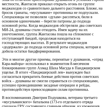
местности, Жантасов приказал открыть огонь по группе
моджахедов со сравнительно дальнего расстояния. Ближе, на
бросок гранаты, «мусульмане» противника не подпускали.
Спецназовцы не позволяли «духам» рассеяться, били в
основном одиночными – берегли патроны до подхода
основной роты. Когда моджахедов обстреляли два советских
МИ-24, душманы стали отходить. Имея задачу на их
уничтожение, группа Жантасова пошла на сближение с
отступающей бандой, продолжая находиться на
господствующих высотах. В результате моджахедов
«додержали» до подхода основной роты спецназа, которая и
добила остатки бандформирования.
Эти и многие другие приемы, перенятые у душманов, «отряд
Кара-майора» использовал в знаменитом 8-месячном
блокировании групп Ахмад Шаха Масуда в Панджшерском
ущелье. В итоге «Панджшерский лев» вынужден был
согласиться прекратить боевые действия против советских
войск – душманы не смогли справиться со спецназовцами,
успешно проводившими засадные операции и рейды,
противодействуя превосходящим силам противника.
В воспоминаниях Дмитрия Подушкова, ветерана третьего
«мусульманского» батальона (173-го отдельного отряда
спецназа ГРУ, состоявшего главным образом, из уроженцев