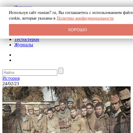
История
Биография
Используя сайт russian7.ru, Вы соглашаетесь с использованием файл
Криминал
cookie, которые указаны в
Политике конфиденциальности
Реклама на сайте
О сайте
ХОРОШО
Рекомендательные статьи
Тестостерон
Журналы
История
24/02/23