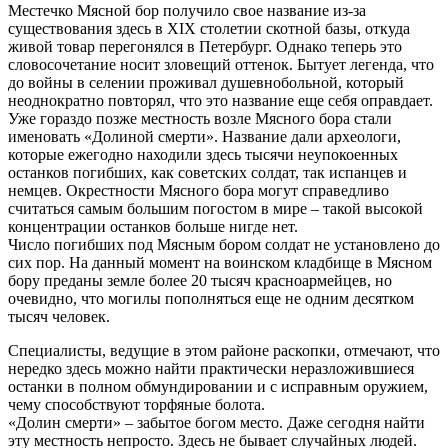
Местечко Мясной бор получило свое название из-за
существования здесь в XIX столетии скотной базы, откуда
живой товар перегонялся в Петербург. Однако теперь это
словосочетание носит зловещий оттенок. Бытует легенда, что
до войны в селении проживал душевнобольной, который
неоднократно повторял, что это название еще себя оправдает.
Уже гораздо позже местность возле Мясного бора стали
именовать «Долиной смерти». Название дали археологи,
которые ежегодно находили здесь тысячи неупокоенных
останков погибших, как советских солдат, так испанцев и
немцев. Окрестности Мясного бора могут справедливо
считаться самым большим погостом в мире – такой высокой
концентрации останков больше нигде нет.
Число погибших под Мясным бором солдат не установлено до
сих пор. На данный момент на воинском кладбище в Мясном
бору преданы земле более 20 тысяч красноармейцев, но
очевидно, что могилы пополняться еще не одним десятком
тысяч человек.
Специалисты, ведущие в этом районе раскопки, отмечают, что
нередко здесь можно найти практически неразложившиеся
останки в полном обмундировании и с исправным оружием,
чему способствуют торфяные болота.
«Долин смерти» – забытое богом место. Даже сегодня найти
эту местность непросто. Здесь не бывает случайных людей.