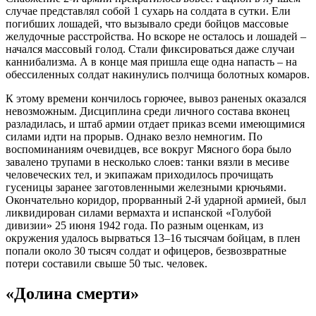
случае представлял собой 1 сухарь на солдата в сутки. Ели
погибших лошадей, что вызывало среди бойцов массовые
желудочные расстройства. Но вскоре не осталось и лошадей –
начался массовый голод. Стали фиксироваться даже случаи
каннибализма. А в конце мая пришла еще одна напасть – на
обессиленных солдат накинулись полчища болотных комаров.
К этому времени кончилось горючее, вывоз раненых оказался
невозможным. Дисциплина среди личного состава вконец
разладилась, и штаб армии отдает приказ всеми имеющимися
силами идти на прорыв. Однако везло немногим. По
воспоминаниям очевидцев, все вокруг Мясного бора было
завалено трупами в несколько слоев: танки вязли в месиве
человеческих тел, и экипажам приходилось прочищать
гусеницы заранее заготовленными железными крючьями.
Окончательно коридор, прорванный 2-й ударной армией, был
ликвидирован силами вермахта и испанской «Голубой
дивизии» 25 июня 1942 года. По разным оценкам, из
окружения удалось вырваться 13–16 тысячам бойцам, в плен
попали около 30 тысяч солдат и офицеров, безвозвратные
потери составили свыше 50 тыс. человек.
«Долина смерти»