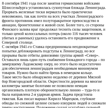
8 сентября 1941 года после занятия германскими войсками
Шлиссельбурга установилась сухопутная блокада Ленинграда.
Прорвать железные тиски вермахта было практически
невозможно, так как почти на всех участках Ленинградского
фронта противник имел полуторакратное превосходство в
авиации, бронетехнике и живой силе. Более того, со стороны
Финского залива враг продолжал теснить силы защитников, и
только ценой колоссальных потерь (около 116 тысяч человек
убитых и раненых) удалось остановить его продвижение к
Северной столице.
С октября 1941-го Ставка предпринимала неоднократные
попытки деблокировать подступы к Ленинграду, но все
прорывы были отбиты дивизиями группы армий «Север».
Оставался лишь один путь снабжения блокадного города – по
замерзшему Ладожскому озеру, но этого было недостаточно
для обеспечения ленинградцев необходимым минимумом
товаров. Нужно было найти брешь в немецком кольце.
Такое место было обнаружено недалеко от деревни Мясной
бор Новгородской области. Окрестности деревни на многие
километры занятые болотами не позволяли немцам
организовать плотную оборонительную линию – туда-то и
была направлена 2-я ударная армия. Задача предстояла
тяжелая. Как писал маршал Кирилл Марецков, глубокие
обходы по снежной целине сильно изнуряли людей и снижали
темпы наступления. Положение солдат усугублял сильный