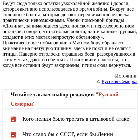
Ведут сюда только остатки узкоколейной железной дороги,
которая активно использовалась во время войны. Вокруг нее
сплошные болота, которые делают передвижения человека
практически невозможными. Члены поисковой бригады
«Долина», занимающиеся здесь поиском и перезахоронением
останков, говорят, что «гиблые болота, напичканные трупами,
создают в этих местах непростую обстановку».
Практически все побывавшие в Мясном бору обращают
внимание на гнетущую тишину: здесь не поют и не селятся
птицы. Наверно отголоски страшных боев, развернувшиеся в
этих местах, дают о себе знать. Поисковики надеются, что,
когда все останки будут захоронены, птицы сюда вернуться.
Источник:
©
Русская Семерка
Читайте также: выбор редакции "
Русской
Cемёрки
"
Кого нельзя было трогать в штыковой атаке
Что стало бы с СССР, если бы Ленин