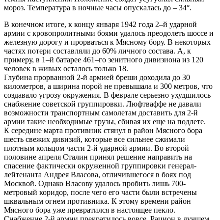
мороз. Температура в ночные часы опускалась до – 34°.
В конечном итоге, к концу января 1942 года 2–й ударной
армии с кровопролитными боями удалось преодолеть шоссе и
железную дорогу и прорваться к Мясному бору. В некоторых
частях потери составляли до 60% личного состава. А, к
примеру, в 1–й батарее 461–го зенитного дивизиона из 120
человек в живых осталось только 18.
Глубина прорванной 2-й армией бреши доходила до 30
километров, а ширина порой не превышала и 300 метров, что
создавало угрозу окружения. В феврале серьезно ухудшилось
снабжение советской группировки. Люфтваффе не давали
возможности транспортным самолетам доставить для 2-й
армии такие необходимые грузы, сбивая их еще на подлете.
К середине марта противник стянул в район Мясного бора
шесть свежих дивизий, которые все сильнее сжимали
плотным кольцом части 2-й ударной армии. Во второй
половине апреля Сталин принял решение направить на
спасение фактически окруженной группировки генерал-
лейтенанта Андрея Власова, отличившегося в боях под
Москвой. Однако Власову удалось пробить лишь 700-
метровый коридор, после чего его части были встречены
шквальным огнем противника. К этому времени район
Мясного бора уже превратился в настоящее пекло.
Снабжение 2-й армии прекратилось вовсе. Рацион в лучшем