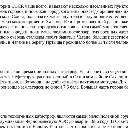
ории СССР, чаще всего, называют несколько населенных пункт
чень городов и поселков городского типа, навсегда брошенных и
кого Союза, большая их часть опустела в силу вполне естестве
примера можно привести Хальмер-Ю и Промышленный расположе
ахтерские поселки городского типа являются самой многочисле
нные городки, покинутые людьми после закрытия военных част
свою очередь сталкеры любят бывать в Чагане, больше известно
ели, в Чагане на берегу Иртыша проживало более 11 тысяч челове
ушенные во время природных катастроф. Если верить в существо
тается Нефтегорск, расположенный в Охинском районе Сахалинс
ефтяников, работающие на добыче нефти вахтовым методом. Для 
произошло землетрясение силой 7,6 бала. Большая часть города 
после техногенных катастроф, являются самой малочисленной г
луживавшая Чернобыльскую АЭС до аварии 1986 года. В Советс
ектростанции в Европе. Учитывая, что город из-за резко подняв