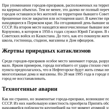
При упоминании городов-призраков, расположенных на террит
на ядерных объектах. Тем не менее, это далеко не полный пере
городов оставшихся без жителей на территории бывшего Советс
брошенные после закрытия или истощения шахт. В качестве 
находящиеся в Пермском крае. На сегодняшний день бывшие ш
СССР. На втором месте находятся многочисленные бывшие вое
Корзуново, в котором в 1950-х годах служил Юрий Гагарин. В 
Советских войск из Казахстана. До того, как его покинули жит
школа, гостиница, стадион, магазины и Дом офицеров.
Жертвы природных катаклизмов
Среди городов-призраков особое место занимают города, разр
мало. Ярким примером, города погибшего от удара стихии счи
пункта предполагалось, что в Нефтегорске будут жить семьи н
многоэтажные дома и магазины. Но 28 мая 1995 года в городе 
город не восстанавливать.
Техногенные аварии
Как ни странно, но знаменитые города-призраки, возникшие 
СССР. Из них наибольшую известность приобрела Припять обс
находящейся поблизости крупнейшей на тот момент атомной эл