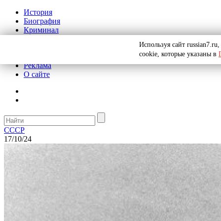
История
Биография
Криминал
СССР
Используя сайт russian7.r
Тайны
cookie, которые указаны в
Рекомендации
Реклама
О сайте
СССР
17/10/24