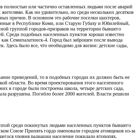
ов полностью или частично оставленных людьми после аварий
х жителями. Как ни удивительно, но среди нескольких десятков
нных причин. В основном это рабочие поселки шахтеров,
нные в Республике Коми, или Старую Губаху и Юбилейный,
нной группой городов-призраков на территории бывшего
ей. Среди подобных населенных пунктов хорошо известно
м как Семипалатинск-4. Город был заброшен после вывода
к. Здесь было все, что необходимо для жизни: детские сады,
вание приведений, то в подобных городах их должно быть не
кой области. Во время проектирования этого населенного
них в городе были построены школа, четыре детских сада,
была разрушена. Погибло более 2000 жителей. Власти решили
руппой среди покинутых людьми населенных пунктов бывшего
ком Союзе Припять гордо именовали городом атомщиков из-за
шегося уровня радиации население покидало второпях,