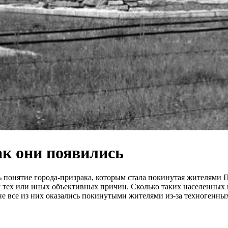
к они появились
 понятие города-призрака, которым стала покинутая жителями П
тех или иных объективных причин. Сколько таких населенных пу
не все из них оказались покинутыми жителями из-за техногенны