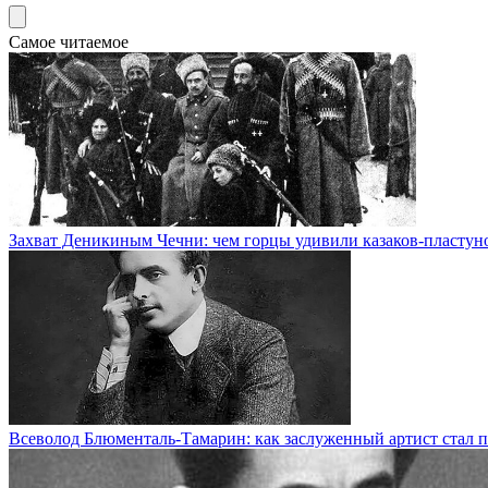
Самое читаемое
Захват Деникиным Чечни: чем горцы удивили казаков-пластун
Всеволод Блюменталь-Тамарин: как заслуженный артист стал п