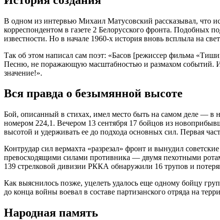
В одном из интервью Михаил Матусовский рассказывал, что ист
корреспондентом в газете 2 Белорусского фронта. Подобных п
известности. Но в начале 1960-х история вновь всплыла на свет
Так об этом написал сам поэт: «Басов [режиссер фильма «Тиши
Песню, не поражающую масштабностью и размахом событий. И т
значение!».
Вся правда о безымянной высоте
Бой, описанный в стихах, имел место быть на самом деле — в н
номером 224,1. Вечером 13 сентября 17 бойцов из новоприбы
высотой и удерживать ее до подхода основных сил. Первая час
Контрудар сил вермахта «разрезал» фронт и вынудил советские 
превосходящими силами противника — двумя пехотными ротами 
139 стрелковой дивизии РККА обнаружили 16 трупов и потеря
Как выяснилось позже, уцелеть удалось еще одному бойцу груп
до конца войны воевал в составе партизанского отряда на терр
Народная память