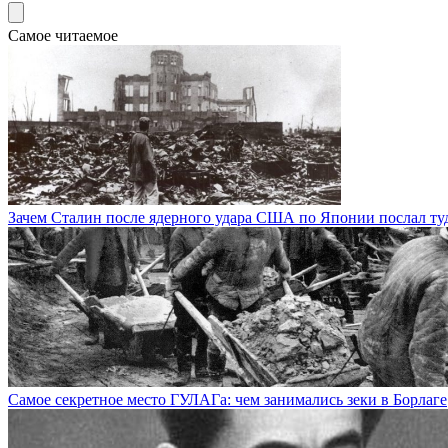
Самое читаемое
Зачем Сталин после ядерного удара США по Японии послал ту
Самое секретное место ГУЛАГа: чем занимались зеки в Борлаге