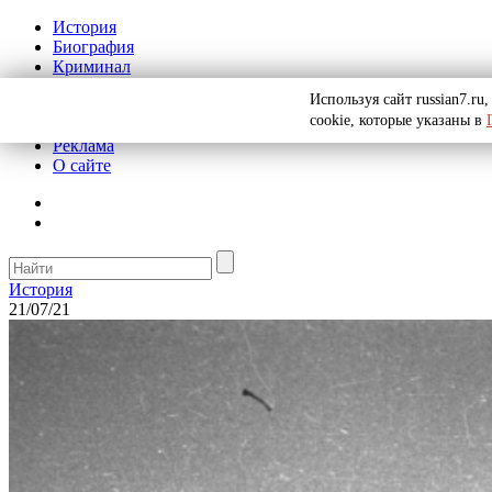
История
Биография
Криминал
СССР
Используя сайт russian7.r
Тайны
cookie, которые указаны в
Рекомендации
Реклама
О сайте
История
21/07/21