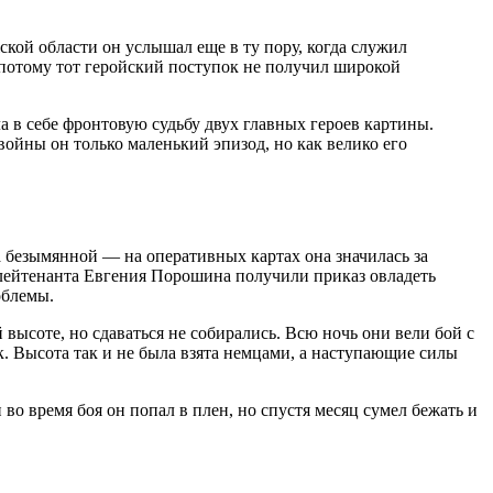
кой области он услышал еще в ту пору, когда служил
 потому тот геройский поступок не получил широкой
а в себе фронтовую судьбу двух главных героев картины.
ойны он только маленький эпизод, но как велико его
ла безымянной — на оперативных картах она значилась за
лейтенанта Евгения Порошина получили приказ овладеть
облемы.
высоте, но сдаваться не собирались. Всю ночь они вели бой с
. Высота так и не была взята немцами, а наступающие силы
о время боя он попал в плен, но спустя месяц сумел бежать и