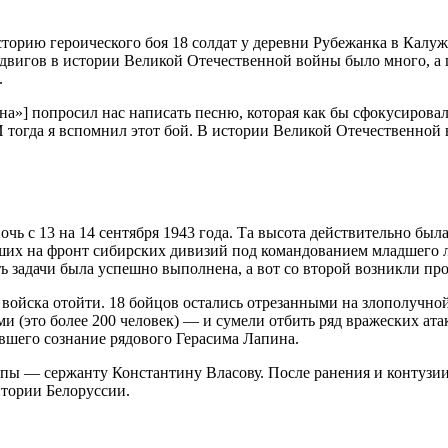
орию героического боя 18 солдат у деревни Рубежанка в Калужс
одвигов в истории Великой Отечественной войны было много, а
.
на»] попросил нас написать песню, которая как бы сфокусировал
огда я вспомнил этот бой. В истории Великой Отечественной в
очь с 13 на 14 сентября 1943 года. Та высота действительно бы
вших на фронт сибирских дивизий под командованием младшего 
ть задачи была успешно выполнена, а вот со второй возникли пр
войска отойти. 18 бойцов остались отрезанными на злополучной 
(это более 200 человек) — и сумели отбить ряд вражеских атак
вшего сознание рядового Герасима Лапина.
пы — сержанту Константину Власову. После ранения и контузии в
итории Белоруссии.