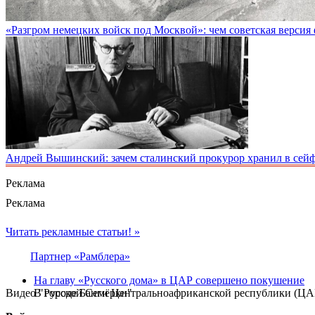
«Разгром немецких войск под Москвой»: чем советская версия
Андрей Вышинский: зачем сталинский прокурор хранил в сейфе
Реклама
Реклама
Читать рекламные статьи! »
Партнер «Рамблера»
На главу «Русского дома» в ЦАР совершено покушение
Видео "Русской Семёрки"
В городе Банги Центральноафриканской республики (ЦАР)