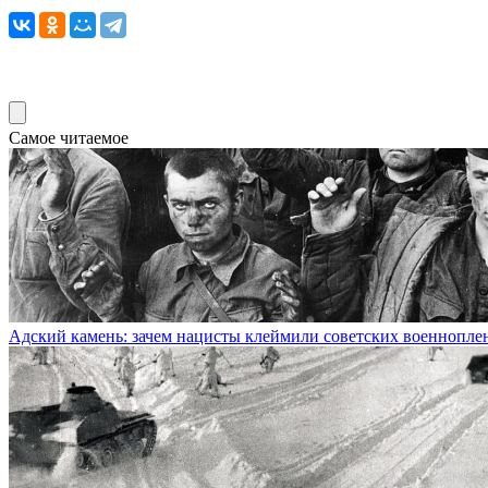
Самое читаемое
Адский камень: зачем нацисты клеймили советских военнопл