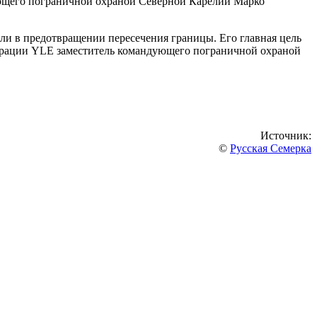
ующего пограничной охраной Северной Карелии Марко
оли в предотвращении пересечения границы. Его главная цель
орации YLE заместитель командующего пограничной охраной
Источник:
©
Русская Семерка