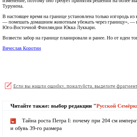
изменение, поэтому оно требует принятия решений на более
Турунена.
В настоящее время на границе установлена только изгородь и
— помешать домашним животным убежать через границу», — 
Юго-Восточной Финляндии Юкка Луккари.
Возвести забор на границе планировали и ранее. Но от идеи то
Вячеслав Коротин
Читайте также: выбор редакции "
Русской Cемёрк
Тайна роста Петра I: почему при 204 см импера
и обувь 39-го размера