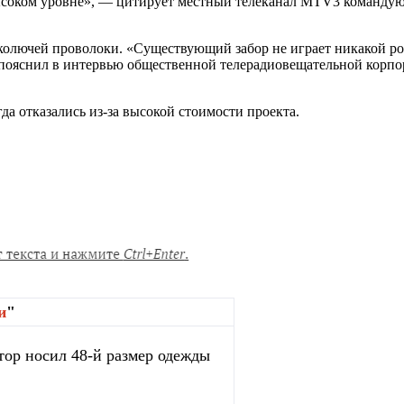
 высоком уровне», — цитирует местный телеканал MTV3 команд
з колючей проволоки. «Существующий забор не играет никакой р
пояснил в интервью общественной телерадиовещательной корп
гда отказались из-за высокой стоимости проекта.
и
"
тор носил 48-й размер одежды