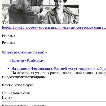
Борис Бринер: почему его называли главным советским олигар
Реклама
Реклама
Читать рекламные статьи! »
Партнер «Рамблера»
На границе Финляндии с Россией могут «вырасти» забо
На некоторых участках российско-финской границы «выр
Видео "Русской Семёрки"
безопасности страны.
Войти, используя:
Социальные сети
Почту
Используя логин и пароль: