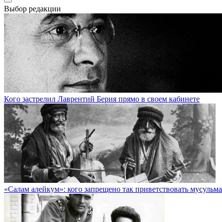
Выбор редакции
Кого застрелил Лаврентий Берия прямо в своем кабинете
«Салам алейкум»: кого запрещено так приветствовать мусульм