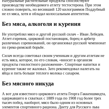
Натуральные растительные продукты способствуют
производству необходимого атлету тестостерона. При этом
сложно поверить, но весивший 120 килограммов Поддубный
не ел мяса, хотя и обладал колоссальным аппетитом.
Без мяса, алкоголя и курения
Не употреблял мясо и другой русский силач – Иван Лебедев.
Атлет-гиревик, цирковой постановщик, борец и арбитр
различных соревнований, он организовал русский чемпионат
по греко-римской борьбе.
Силач всегда советовал своим ученикам и другим атлетам не
есть мяса, которое, по его словам, «вносит в организм
продукты гнилостного разложения». Спиртные напитки и
курение также не жаловал. Зато рекомендовал налегать на
яйца и пить больше теплого молока с сахаром.
Без мясного никуда
А вот для известного циркового атлета Георга Гаккеншмидта,
одержавшего в схватках с 1889 года по 1908 год более трех
тысяч побед, наоборот, мясо было одним из основных
элементов спортивного рациона. Диету для Русского льва