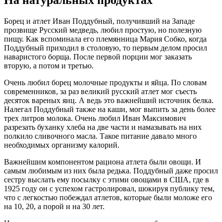
Борец и атлет Иван Поддубный, получивший на Западе
прозвище Русский медведь, любил простую, но полезную
пищу. Как вспоминала его племянница Мария Собко, когда
Поддубный приходил в столовую, то первым делом просил
наваристого борща. После первой порции мог заказать
вторую, а потом и третью.
Очень любил борец молочные продукты и яйца. По словам
современников, за раз великий русский атлет мог съесть
десяток вареных яиц. А ведь это важнейший источник белка.
Налегал Поддубный также на каши, мог выпить за день более
трех литров молока. Очень любил Иван Максимович
разрезать буханку хлеба на две части и намазывать на них
полкило сливочного масла. Такое питание давало много
необходимых организму калорий.
Важнейшим компонентом рациона атлета были овощи. И
самым любимым из них была редька. Поддубный даже просил
сестру выслать ему посылку с этими овощами в США, где в
1925 году он с успехом гастролировал, шокируя публику тем,
что с легкостью побеждал атлетов, которые были моложе его
на 10, 20, а порой и на 30 лет.