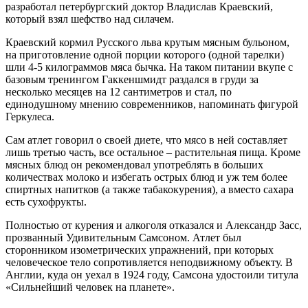
разработал петербургский доктор Владислав Краевский,
который взял шефство над силачем.
Краевский кормил Русского льва крутым мясным бульоном,
на приготовление одной порции которого (одной тарелки)
шли 4-5 килограммов мяса бычка. На таком питании вкупе с
базовым тренингом Гаккеншмидт раздался в груди за
несколько месяцев на 12 сантиметров и стал, по
единодушному мнению современников, напоминать фигурой
Геркулеса.
Сам атлет говорил о своей диете, что мясо в ней составляет
лишь третью часть, все остальное – растительная пища. Кроме
мясных блюд он рекомендовал употреблять в больших
количествах молоко и избегать острых блюд и уж тем более
спиртных напитков (а также табакокурения), а вместо сахара
есть сухофрукты.
Полностью от курения и алкоголя отказался и Александр Засс,
прозванный Удивительным Самсоном. Атлет был
сторонником изометрических упражнений, при которых
человеческое тело сопротивляется неподвижному объекту. В
Англии, куда он уехал в 1924 году, Самсона удостоили титула
«Сильнейший человек на планете».