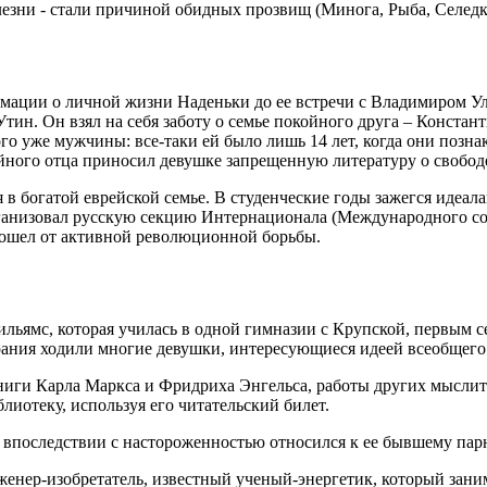
олезни - стали причиной обидных прозвищ (Минога, Рыба, Селедк
мации о личной жизни Наденьки до ее встречи с Владимиром У
тин. Он взял на себя заботу о семье покойного друга – Констан
ого уже мужчины: все-таки ей было лишь 14 лет, когда они поз
йного отца приносил девушке запрещенную литературу о свободе
я в богатой еврейской семье. В студенческие годы зажегся идеа
организовал русскую секцию Интернационала (Международного со
тошел от активной революционной борьбы.
ямс, которая училась в одной гимназии с Крупской, первым с
брания ходили многие девушки, интересующиеся идеей всеобщего
иги Карла Маркса и Фридриха Энгельса, работы других мыслите
лиотеку, используя его читательский билет.
и впоследствии с настороженностью относился к ее бывшему пар
инженер-изобретатель, известный ученый-энергетик, который за