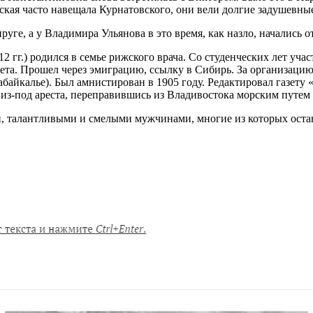
пская часто навещала Курнатовского, они вели долгие задушевны
руге, а у Владимира Ульянова в это время, как назло, начались
 гг.) родился в семье рижского врача. Со студенческих лет уч
итета. Прошел через эмиграцию, ссылку в Сибирь. За организаци
айкалье). Был амнистирован в 1905 году. Редактировал газету 
из-под ареста, переправившись из Владивостока морским путем 
, талантливыми и смелыми мужчинами, многие из которых остав