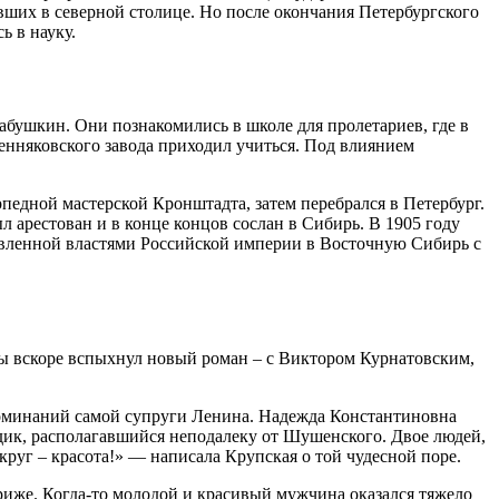
ших в северной столице. Но после окончания Петербургского
ь в науку.
бушкин. Они познакомились в школе для пролетариев, где в
менняковского завода приходил учиться. Под влиянием
рпедной мастерской Кронштадта, затем перебрался в Петербург.
л арестован и в конце концов сослан в Сибирь. В 1905 году
авленной властями Российской империи в Восточную Сибирь с
жды вскоре вспыхнул новый роман – с Виктором Курнатовским,
поминаний самой супруги Ленина. Надежда Константиновна
ик, располагавшийся неподалеку от Шушенского. Двое людей,
руг – красота!» — написала Крупская о той чудесной поре.
риже. Когда-то молодой и красивый мужчина оказался тяжело