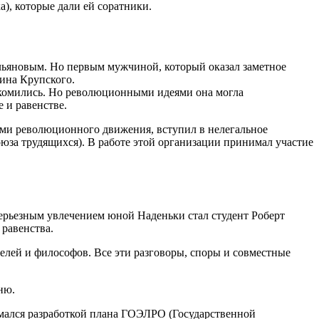
а), которые дали ей соратники.
льяновым. Но первым мужчиной, который оказал заметное
тина Крупского.
накомились. Но революционными идеями она могла
 и равенстве.
лами революционного движения, вступил в нелегальное
юза трудящихся). В работе этой организации принимал участие
ерьезным увлечением юной Наденьки стал студент Роберт
 равенства.
лей и философов. Все эти разговоры, споры и совместные
ню.
нимался разработкой плана ГОЭЛРО (Государственной