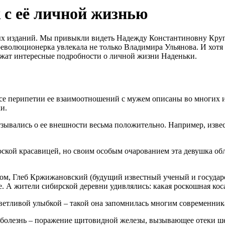
 с её личной жизнью
ых изданий. Мы привыкли видеть Надежду Константиновну Круп
еволюционерка увлекала не только Владимира Ульянова. И хотя 
ржат интересные подробности о личной жизни Наденьки.
все перипетии ее взаимоотношений с мужем описаны во многих
и.
тзывались о ее внешности весьма положительно. Например, изв
кой красавицей, но своим особым очарованием эта девушка облад
м, Глеб Кржижановский (будущий известный ученый и государс
ое. А жители сибирской деревни удивлялись: какая роскошная ко
етливой улыбкой – такой она запомнилась многим современник
олезнь – поражение щитовидной железы, вызывающее отеки шеи 