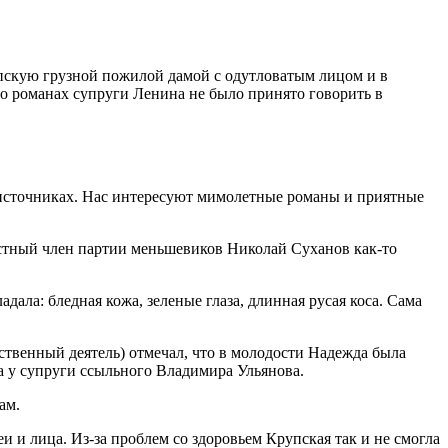
скую грузной пожилой дамой с одутловатым лицом и в
о романах супруги Ленина не было принято говорить в
 источниках. Нас интересуют мимолетные романы и приятные
естный член партии меньшевиков Николай Суханов как-то
ала: бледная кожа, зеленые глаза, длинная русая коса. Сама
твенный деятель) отмечал, что в молодости Надежда была
са у супруги ссыльного Владимира Ульянова.
ам.
и лица. Из-за проблем со здоровьем Крупская так и не смогла