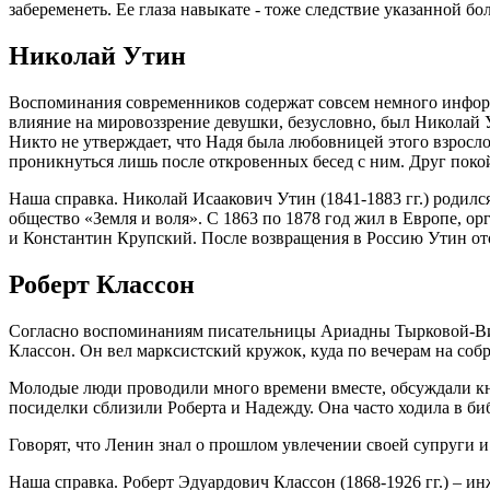
забеременеть. Ее глаза навыкате - тоже следствие указанной б
Николай Утин
Воспоминания современников содержат совсем немного инфор
влияние на мировоззрение девушки, безусловно, был Николай У
Никто не утверждает, что Надя была любовницей этого взросл
проникнуться лишь после откровенных бесед с ним. Друг поко
Наша справка. Николай Исаакович Утин (1841-1883 гг.) родилс
общество «Земля и воля». С 1863 по 1878 год жил в Европе, 
и Константин Крупский. После возвращения в Россию Утин о
Роберт Классон
Согласно воспоминаниям писательницы Ариадны Тырковой-Виль
Классон. Он вел марксистский кружок, куда по вечерам на со
Молодые люди проводили много времени вместе, обсуждали кн
посиделки сблизили Роберта и Надежду. Она часто ходила в биб
Говорят, что Ленин знал о прошлом увлечении своей супруги 
Наша справка. Роберт Эдуардович Классон (1868-1926 гг.) – 