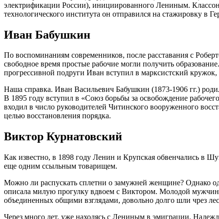
электрификации России), инициированного Лениным. Классон у
технологического института он отправился на стажировку в Г
Иван Бабушкин
По воспоминаниям современников, после расставания с Роберт
свободное время простые рабочие могли получить образование.
прогрессивной подруги Иван вступил в марксистский кружок,
Наша справка. Иван Васильевич Бабушкин (1873-1906 гг.) родил
В 1895 году вступил в «Союз борьбы за освобождение рабочего 
входил в число руководителей Читинского вооруженного восс
целью восстановления порядка.
Виктор Курнатовский
Как известно, в 1898 году Ленин и Крупская обвенчались в Ш
еще одним ссыльным товарищем.
Можно ли распускать сплетни о замужней женщине? Однако од
описала милую прогулку вдвоем с Виктором. Молодой мужчина
объединенных общими взглядами, довольно долго шли чрез лес 
Через много лет, уже находясь с Лениным в эмиграции, Надежд