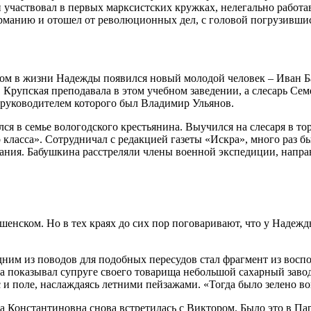
частвовал в первых марксистских кружках, нелегально работав
ерманию и отошел от революционных дел, с головой погрузившис
ом в жизни Надежды появился новый молодой человек – Иван Ба
 Крупская преподавала в этом учебном заведении, а слесарь Се
 руководителем которого был Владимир Ульянов.
ся в семье вологодского крестьянина. Выучился на слесаря в то
класса». Сотрудничал с редакцией газеты «Искра», много раз бы
тания. Бабушкина расстреляли члены военной экспедиции, напр
ушенском. Но в тех краях до сих пор поговаривают, что у Наде
ним из поводов для подобных пересудов стал фрагмент из вос
 показывал супруге своего товарища небольшой сахарный завод
и поле, наслаждаясь летними пейзажами. «Тогда было зелено вок
а Константиновна снова встретилась с Виктором. Было это в Па