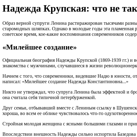
Надежда Крупская: что не так
Образ верной супруги Ленина растиражирован тысячами разн
старомодных шляпках. Однако в молодые годы эта пламенная р
советское время, кое-какие воспоминания современников соде
«Милейшее создание»
Официальная биография Надежды Крупской (1869-1939 гг.) и 
знакомства с мужчинами, случавшиеся в жизни революционерк
Начнем с того, что современники, видевшие Надю в юности, о
написал: «Милейшее создание Надежда Константиновна...»
Никто не утверждал, что супруга Ленина была эффектной и брос
она считала себя типичной петербурженкой.
Друг семьи, отбывавший вместе с Лениным ссылку в Шушенско
хороша, во всем ее облике чувствовалось что-то одухотворенн
Стройная молодая женщина с ясными большими глазами и прив
Впоследствии внешность Надежды сильно испортила Базедова б