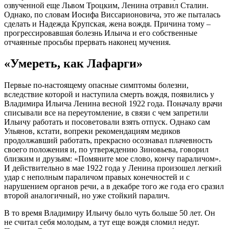
озвученной еще Львом Троцким, Ленина отравил Сталин.
Однако, по словам Иосифа Виссарионовича, это же пыталась
сделать и Надежда Крупская, жена вождя. Причина тому –
прогрессировавшая болезнь Ильича и его собственные
отчаянные просьбы прервать наконец мучения.
«Умереть, как Лафарги»
Первые по-настоящему опасные симптомы болезни,
вследствие которой и наступила смерть вождя, появились у
Владимира Ильича Ленина весной 1922 года. Поначалу врачи
списывали все на переутомление, в связи с чем запретили
Ильичу работать и посоветовали взять отпуск. Однако сам
Ульянов, кстати, вопреки рекомендациям медиков
продолжавший работать, прекрасно осознавал плачевность
своего положения и, по утверждению Зиновьева, говорил
близким и друзьям: «Помяните мое слово, кончу параличом».
И действительно в мае 1922 года у Ленина произошел легкий
удар с неполным параличом правых конечностей и с
нарушением органов речи, а в декабре того же года его сразил
второй аналогичный, но уже стойкий паралич.
В то время Владимиру Ильичу было чуть больше 50 лет. Он
не считал себя молодым, а тут еще вождя сломил недуг.