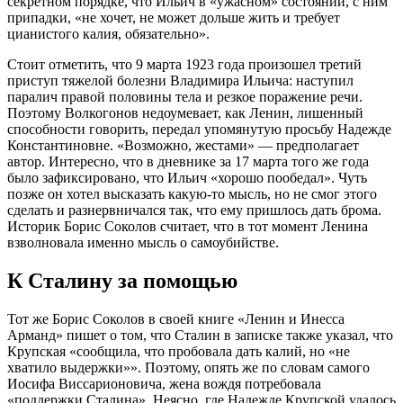
секретном порядке, что Ильич в «ужасном» состоянии, с ним
припадки, «не хочет, не может дольше жить и требует
цианистого калия, обязательно».
Стоит отметить, что 9 марта 1923 года произошел третий
приступ тяжелой болезни Владимира Ильича: наступил
паралич правой половины тела и резкое поражение речи.
Поэтому Волкогонов недоумевает, как Ленин, лишенный
способности говорить, передал упомянутую просьбу Надежде
Константиновне. «Возможно, жестами» — предполагает
автор. Интересно, что в дневнике за 17 марта того же года
было зафиксировано, что Ильич «хорошо пообедал». Чуть
позже он хотел высказать какую-то мысль, но не смог этого
сделать и разнервничался так, что ему пришлось дать брома.
Историк Борис Соколов считает, что в тот момент Ленина
взволновала именно мысль о самоубийстве.
К Сталину за помощью
Тот же Борис Соколов в своей книге «Ленин и Инесса
Арманд» пишет о том, что Сталин в записке также указал, что
Крупская «сообщила, что пробовала дать калий, но «не
хватило выдержки»». Поэтому, опять же по словам самого
Иосифа Виссарионовича, жена вождя потребовала
«поддержки Сталина». Неясно, где Надежде Крупской удалось