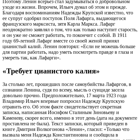
Поэтому Ленин всерьез стал задумываться о добровольном
уходе из жизни. Впрочем, Ильич думал об этом и прежде.
Благодаря воспоминаниям Надежды Крупской известно, что
ее супруг одобрял поступок Поля Лафарга, выдающегося
французского марксиста, зятя Карла Маркса. Лафарг
неоднократно заявлял о том, что как только наступит старость,
и он уже не сможет работать, то покончит с собой. В 1911
году 69-летний Лафарг вместе со своей женой принял
цианистый калий. Ленин повторял: «Если не можешь больше
для партии работать, надо уметь посмотреть правде в глаза и
умереть так, как Лафарги».
«Требует цианистого калия»
За столько лет, прошедших после самоубийства Лафаргов, в
сознании Ленина, судя по всему, мысль о суициде засела
довольно прочно. Предположительно, 17 марта 1923 года
Владимир Ильич впервые попросил Надежду Крупскую
отравить его. Об этом факте свидетельствует секретная
записка, написанная Иосифом Сталиным Зиновьеву и
Каменеву, скорее всего, именно в этот день (дата на документе
проставлена не была). Текст записки, который приведен в
книге Дмитрия Волкогонова «Ленин», гласил: «Только что
вызвала меня Надежда Константиновна и сообщила в