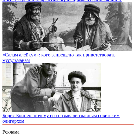
«Салам алейкум»: кого запрещено так приветствовать
мусульманам
Борис Бринер: почему его называли главным советским
олигархом
Реклама