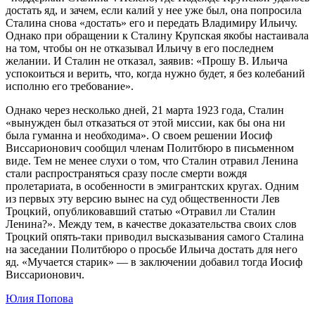
достать яд, и зачем, если калий у нее уже был, она попросила
Сталина снова «достать» его и передать Владимиру Ильичу.
Однако при обращении к Сталину Крупская якобы настаивала
на том, чтобы он не отказывал Ильичу в его последнем
желании. И Сталин не отказал, заявив: «Прошу В. Ильича
успокоиться и верить, что, когда нужно будет, я без колебаний
исполню его требование».
Однако через несколько дней, 21 марта 1923 года, Сталин
«вынужден был отказаться от этой миссии, как бы она ни
была гуманна и необходима». О своем решении Иосиф
Виссарионович сообщил членам Политбюро в письменном
виде. Тем не менее слухи о том, что Сталин отравил Ленина
стали распространяться сразу после смерти вождя
пролетариата, в особенности в эмигрантских кругах. Одним
из первых эту версию вынес на суд общественности Лев
Троцкий, опубликовавший статью «Отравил ли Сталин
Ленина?». Между тем, в качестве доказательства своих слов
Троцкий опять-таки приводил высказывания самого Сталина
на заседании Политбюро о просьбе Ильича достать для него
яд. «Мучается старик» — в заключении добавил тогда Иосиф
Виссарионович.
Юлия Попова