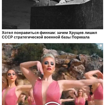
Хотел понравиться финнам: зачем Хрущев лишил
СССР стратегической военной базы Порккала
i