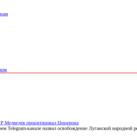
анам
хом
НР Медведев процитировал Цицерона
оем Telegram-канале назвал освобождение Луганской народной 