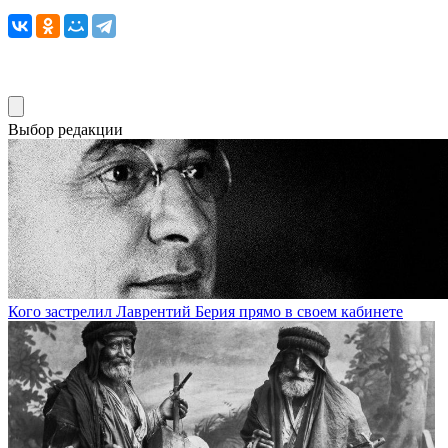
Выбор редакции
Кого застрелил Лаврентий Берия прямо в своем кабинете