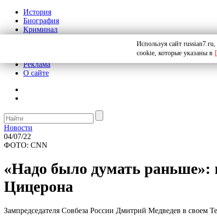
История
Биография
Криминал
СССР
Используя сайт russian7.r
Тайны
cookie, которые указаны в
Рекомендации
Реклама
О сайте
Новости
04/07/22
ФОТО: CNN
«Надо было думать раньше»: 
Цицерона
Зампредседателя Совбеза России Дмитрий Медведев в своем T