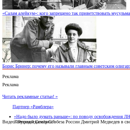
«Салам алейкум»: кого запрещено так приветствовать мусульм
Борис Бринер: почему его называли главным советским олигар
Реклама
Реклама
Читать рекламные статьи! »
Партнер «Рамблера»
«Надо было думать раньше»: по поводу освобождения Л
Видео "Русской Семёрки"
Зампредседателя Совбеза России Дмитрий Медведев в св