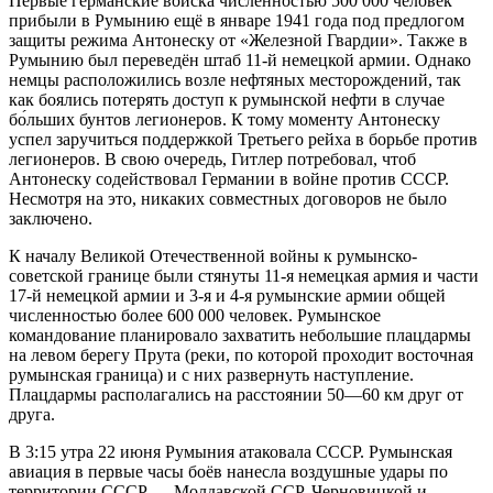
Первые германские войска численностью 500 000 человек
прибыли в Румынию ещё в январе 1941 года под предлогом
защиты режима Антонеску от «Железной Гвардии». Также в
Румынию был переведён штаб 11-й немецкой армии. Однако
немцы расположились возле нефтяных месторождений, так
как боялись потерять доступ к румынской нефти в случае
бо́льших бунтов легионеров. К тому моменту Антонеску
успел заручиться поддержкой Третьего рейха в борьбе против
легионеров. В свою очередь, Гитлер потребовал, чтоб
Антонеску содействовал Германии в войне против СССР.
Несмотря на это, никаких совместных договоров не было
заключено.
К началу Великой Отечественной войны к румынско-
советской границе были стянуты 11-я немецкая армия и части
17-й немецкой армии и 3-я и 4-я румынские армии общей
численностью более 600 000 человек. Румынское
командование планировало захватить небольшие плацдармы
на левом берегу Прута (реки, по которой проходит восточная
румынская граница) и с них развернуть наступление.
Плацдармы располагались на расстоянии 50—60 км друг от
друга.
В 3:15 утра 22 июня Румыния атаковала СССР. Румынская
авиация в первые часы боёв нанесла воздушные удары по
территории СССР — Молдавской ССР, Черновицкой и