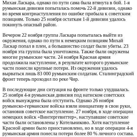
Михая Ласкара, однако по пути сама была втянута в бой. 1-я
румынская дивизия попыталась помочь 22-й дивизии, однако
во время контрнаступления по ошибке прибыла к советским
позициям. Только 25 ноября остаткам 1-й дивизии удалось
покинуть опасный район.
Вечером 22 ноября группа Ласкара попыталась выйти из
окружения, однако по пути к немецким позициям Михай
Ласкар попал в плен, а большинство солдат были убиты. 23
ноября эта группа была уничтожена. Также были окружены
многие румынские части. 24 ноября Красная армия
продолжила наступление, в результате которого румынские
части понесли крупные потери. Из окружения удалось
вырваться лишь 83 000 румынским солдатам. Сталинградский
фронт теперь проходил по реке Чир.
В последующие дни ситуация на фронте только ухудшалась.
25 ноября 4-я румынская дивизия под натиском советских
войск вынуждена была отступить. Однако 26 ноября
румынско-германские войска взяли инициативу в свои руки,
остановив советское наступление. 27 ноября, в ходе операции
немецких войск «Винтергевиттер», наступавшие советские
части были остановлены у Котельниково. Хотя наступление
Красной армии было приостановлено, но в ходе операции 4-я
румынская армия понесла потери более 80 % личного состава.