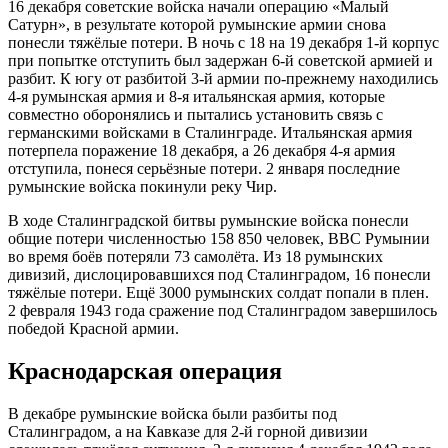
16 декабря советские войска начали операцию «Малый
Сатурн», в результате которой румынские армии снова
понесли тяжёлые потери. В ночь с 18 на 19 декабря 1-й корпус
при попытке отступить был задержан 6-й советской армией и
разбит. К югу от разбитой 3-й армии по-прежнему находились
4-я румынская армия и 8-я итальянская армия, которые
совместно оборонялись и пытались установить связь с
германскими войсками в Сталинграде. Итальянская армия
потерпела поражение 18 декабря, а 26 декабря 4-я армия
отступила, понеся серьёзные потери. 2 января последние
румынские войска покинули реку Чир.
В ходе Сталинградской битвы румынские войска понесли
общие потери численностью 158 850 человек, ВВС Румынии
во время боёв потеряли 73 самолёта. Из 18 румынских
дивизий, дислоцировавшихся под Сталинградом, 16 понесли
тяжёлые потери. Ещё 3000 румынских солдат попали в плен.
2 февраля 1943 года сражение под Сталинградом завершилось
победой Красной армии.
Краснодарская операция
В декабре румынские войска были разбиты под
Сталинградом, а на Кавказе для 2-й горной дивизии