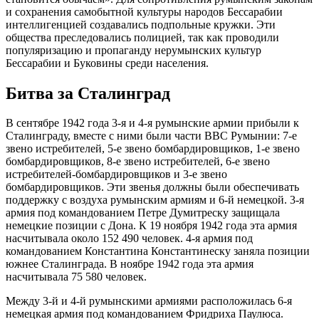
и сохранения самобытной культуры народов Бессарабии
интеллигенцией создавались подпольные кружки. Эти
общества преследовались полицией, так как проводили
популяризацию и пропаганду нерумынских культур
Бессарабии и Буковины среди населения.
Битва за Сталинград
В сентябре 1942 года 3-я и 4-я румынские армии прибыли к
Сталинграду, вместе с ними были части ВВС Румынии: 7-е
звено истребителей, 5-е звено бомбардировщиков, 1-е звено
бомбардировщиков, 8-е звено истребителей, 6-е звено
истребителей-бомбардировщиков и 3-е звено
бомбардировщиков. Эти звенья должны были обеспечивать
поддержку с воздуха румынским армиям и 6-й немецкой. 3-я
армия под командованием Петре Думитреску защищала
немецкие позиции с Дона. К 19 ноября 1942 года эта армия
насчитывала около 152 490 человек. 4-я армия под
командованием Константина Константинеску заняла позиции
южнее Сталинграда. В ноябре 1942 года эта армия
насчитывала 75 580 человек.
Между 3-й и 4-й румынскими армиями расположилась 6-я
немецкая армия под командованием Фридриха Паулюса.