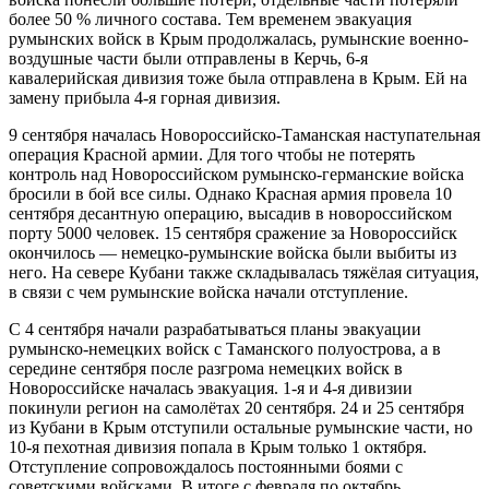
более 50 % личного состава. Тем временем эвакуация
румынских войск в Крым продолжалась, румынские военно-
воздушные части были отправлены в Керчь, 6-я
кавалерийская дивизия тоже была отправлена в Крым. Ей на
замену прибыла 4-я горная дивизия.
9 сентября началась Новороссийско-Таманская наступательная
операция Красной армии. Для того чтобы не потерять
контроль над Новороссийском румынско-германские войска
бросили в бой все силы. Однако Красная армия провела 10
сентября десантную операцию, высадив в новороссийском
порту 5000 человек. 15 сентября сражение за Новороссийск
окончилось — немецко-румынские войска были выбиты из
него. На севере Кубани также складывалась тяжёлая ситуация,
в связи с чем румынские войска начали отступление.
С 4 сентября начали разрабатываться планы эвакуации
румынско-немецких войск с Таманского полуострова, а в
середине сентября после разгрома немецких войск в
Новороссийске началась эвакуация. 1-я и 4-я дивизии
покинули регион на самолётах 20 сентября. 24 и 25 сентября
из Кубани в Крым отступили остальные румынские части, но
10-я пехотная дивизия попала в Крым только 1 октября.
Отступление сопровождалось постоянными боями с
советскими войсками. В итоге с февраля по октябрь