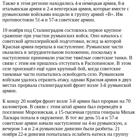
Также в этом регионе находились 4-я немецкая армия, 8-я
итальянская армия и 2-я венгерская армия, которые вместе с
румынскими войсками входили в группу армий «B». Им
противостояли 51-я и 57-я советские армии.
19 ноября под Сталинградом состоялось первое крупное
сражение при участии румынских войск. Оно началось с
советской артиллерийской подготовки, вслед за которой
Красная армия перешла в наступление. Румынские части
оказались в затруднительном положении, поскольку в
наступлении принимали участие тяжёлые советские танки. В
связи с этим им пришлось отступить в Распопинское. В этом
селе произошёл ещё один крупный бой, когда советские
танковые части попытались освободить село. Румынским
войскам удалось отразить атаку, однако Красная армия в двух
местах прорвала сталинградский фронт возле 3-й румынской
армии.
К концу 20 ноября фронт возле 3-й армии был прорван на 70
километров. В связи с этим штаб армии был переведён в
поселение Морозовская, а 15-тысячная группа генерала Михая
Ласкара попала в окружение. В тот же день 51-я и 57-я
советские армии начали наступление на 4-ю румынскую, а
вечером 1-я и 2-я румынские дивизии были разбиты. 21
ноября 22-я дивизия попыталась ослабить натиск на группу