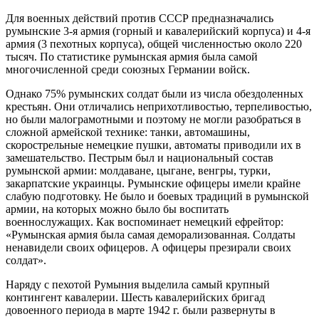
Для военных действий против СССР предназначались
румынские 3-я армия (горный и кавалерийский корпуса) и 4-я
армия (3 пехотных корпуса), общей численностью около 220
тысяч. По статистике румынская армия была самой
многочисленной среди союзных Германии войск.
Однако 75% румынских солдат были из числа обездоленных
крестьян. Они отличались неприхотливостью, терпеливостью,
но были малограмотными и поэтому не могли разобраться в
сложной армейской технике: танки, автомашины,
скорострельные немецкие пушки, автоматы приводили их в
замешательство. Пестрым был и национальный состав
румынской армии: молдаване, цыгане, венгры, турки,
закарпатские украинцы. Румынские офицеры имели крайне
слабую подготовку. Не было и боевых традиций в румынской
армии, на которых можно было бы воспитать
военнослужащих. Как воспоминает немецкий ефрейтор:
«Румынская армия была самая деморализованная. Солдаты
ненавидели своих офицеров. А офицеры презирали своих
солдат».
Наряду с пехотой Румыния выделила самый крупный
контингент кавалерии. Шесть кавалерийских бригад
довоенного периода в марте 1942 г. были развернуты в