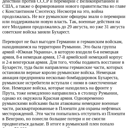
действий против СССР и перемирии с Великобританией и
США, а также о формировании нового правительства во главе
с Константином Сэнэтеску. Несмотря на это, война
продолжалась. Не все румынские офицеры знали о перемирии
или поддерживали новую власть. Так, военные действия на
юге Молдавии продолжались до 29 августа, но уже 31 августа
советские войска заняли Бухарест.
Переворот не был выгоден Германии и германским войскам,
находившимся на территории Румынии. Это была группа
армий «Южная Украина», в которую входили 6-я немецкая
армия, 8-я немецкая армия, 17-й армейский немецкий корпус
и 2-я венгерская армия. Для того, чтобы подавить восстание в
Бухаресте, туда были направлены германские части, которых
остановили верные королю румынские войска. Немецкая
авиация предприняла несколько бомбардировок Бухареста,
румынские истребители вступали с ними в ожесточенные
бои. Немецкие войска, которые находились на фронте у
Прута, тоже немедленно направились в столицу Румынии,
однако их окружила Красная армия. Одновременно
румынскими войсками были атакованы немецкие военные
части, расквартированные в Плоешти для охраны нефтяных
месторождений. Эти части попытались отступить из Плоешти
в Венгрию, но понесли большие потери и не смогли
продвигаться дальше. В итоге в румынский плен попало