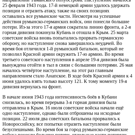
25 февраля 1943 года. 17-й немецкой армии удалось удержать
позиции и отразить атаку, также на своих позициях
оставались все румынские части. Несмотря на успешные
действия румынско-германских войск, они понесли большие
потери. Из-за этого 17-я армия сократила линию фронта, а 2-я
горная дивизия покинула Кубань и отошла в Крым. 25 марта
советские войска вновь попытались прорвать германскую
оборону, но наступление снова завершилось неудачей. Во
время боя отличился 1-й румынский батальон, который не
позволил Красной армии окружить 17-ю армию. Во время
третьего советского наступления в апреле 19-я дивизия была
вынуждена отойти в тыл в связи с большими потерями. 26 мая
началось четвёртое наступление, на этот раз главным
направлением стало Анапское. В ходе боёв Красной армии к 4
июня удалось взять только высоту 121. К тому моменту 19-я
дивизия вернулась на фронт.
В начале июня 1943 года интенсивность боёв в Кубани
снизилась, во время перерыва 3-я горная дивизия была
отправлена в Крым. 16 июля советские войска начали ещё
одно наступление, однако были отброшены на исходные
позиции. 22 июля два советских батальона прорвались к
Новороссийску, все попытки отразить наступление были
безуспешными. Во время боя за город румынско-германские
войска понесли большие потери, отдельные части потеряли