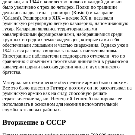
дивизии, а в 1944 г. количество полков в каждой дивизии
было увеличено с трех до четырех. Полки по традиции
делились на два типа – рошиоры (Rosiori) и калараши
(Calarasi). Рошиорами в XIX – начале ХХ в. называли
румынскую регулярную легкую кавалерию, напоминающую
гусар. Калараши являлись территориальными
кавалерийскими формированиями, набиравшимися среди
крупных и средних землевладельцев, которые сами себя
обеспечивали лошадьми и частью снаряжения. Однако уже в
1941 г. вся разница сводилась только к наименованиям.
Иностранные наблюдатели неоднократно отмечали, что по
сравнению с обычными пехотными дивизиями в румынской
кавалерии царили высокая дисциплина и дух воинского
братства.
Материально-техническое обеспечение армии было плохим.
Все это было известно Гитлеру, поэтому он не рассчитывал на
румынскую армию как на силу, способную решать
стратегические задачи. Немецкий Генштаб планировал ее
использовать в основном для несения вспомогательной
службы в тыловых районах.
Вторжение в СССР