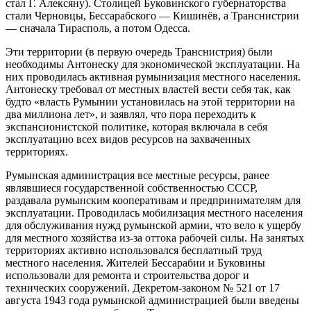
стал Г. Алексяну). Столицей Буковинского губернаторства
стали Черновцы, Бессарабского — Кишинёв, а Транснистрии
— сначала Тирасполь, а потом Одесса.
Эти территории (в первую очередь Транснистрия) были
необходимы Антонеску для экономической эксплуатации. На
них проводилась активная румынизация местного населения.
Антонеску требовал от местных властей вести себя так, как
будто «власть Румынии установилась на этой территории на
два миллиона лет», и заявлял, что пора переходить к
экспансионистской политике, которая включала в себя
эксплуатацию всех видов ресурсов на захваченных
территориях.
Румынская администрация все местные ресурсы, ранее
являвшиеся государственной собственностью СССР,
раздавала румынским кооперативам и предпринимателям для
эксплуатации. Проводилась мобилизация местного населения
для обслуживания нужд румынской армии, что вело к ущербу
для местного хозяйства из-за оттока рабочей силы. На занятых
территориях активно использовался бесплатный труд
местного населения. Жителей Бессарабии и Буковины
использовали для ремонта и строительства дорог и
технических сооружений. Декретом-законом № 521 от 17
августа 1943 года румынской администрацией были введены