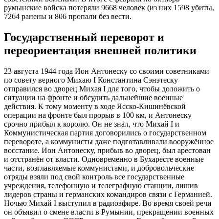
румынские войска потеряли 9668 человек (из них 1598 убиты,
7264 ранены и 806 пропали без вести.
Государственный переворот и
переориентация внешней политики
23 августа 1944 года Ион Антонеску со своими советниками
по совету верного Михаю I Константина Сэнэтеску
отправился во дворец Михая I для того, чтобы доложить о
ситуации на фронте и обсудить дальнейшие военные
действия. К тому моменту в ходе Ясско-Кишинёвской
операции на фронте был прорыв в 100 км, и Антонеску
срочно прибыл к королю. Он не знал, что Михай I и
Коммунистическая партия договорились о государственном
перевороте, а коммунисты даже подготавливали вооружённое
восстание. Ион Антонеску, прибыв во дворец, был арестован
и отстранён от власти. Одновременно в Бухаресте военные
части, возглавляемые коммунистами, и добровольческие
отряды взяли под свой контроль все государственные
учреждения, телефонную и телеграфную станции, лишив
лидеров страны и германских командиров связи с Германией.
Ночью Михай I выступил в радиоэфире. Во время своей речи
он объявил о смене власти в Румынии, прекращении военных