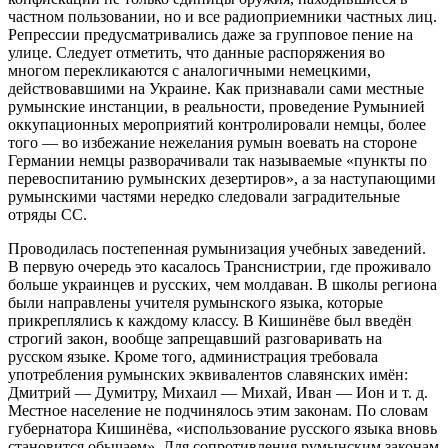
частном пользовании, но и все радиоприемники частных лиц.
Репрессии предусматривались даже за групповое пение на
улице. Следует отметить, что данные распоряжения во
многом перекликаются с аналогичными немецкими,
действовавшими на Украине. Как признавали сами местные
румынские инстанции, в реальности, проведение Румынией
оккупационных мероприятий контролировали немцы, более
того — во избежание нежелания румын воевать на стороне
Германии немцы разворачивали так называемые «пункты по
перевоспитанию румынских дезертиров», а за наступающими
румынскими частями нередко следовали заградительные
отряды СС.
Проводилась постепенная румынизация учебных заведений.
В первую очередь это касалось Транснистрии, где проживало
больше украинцев и русских, чем молдаван. В школы региона
были направлены учителя румынского языка, которые
прикреплялись к каждому классу. В Кишинёве был введён
строгий закон, вообще запрещавший разговаривать на
русском языке. Кроме того, администрация требовала
употребления румынских эквивалентов славянских имён:
Дмитрий — Думитру, Михаил — Михай, Иван — Ион и т. д.
Местное население не подчинялось этим законам. По словам
губернатора Кишинёва, «использование русского языка вновь
становится обычаем». Для сопротивления румынским законам