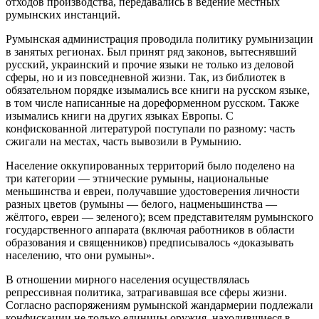
отходов производства, передавались в ведение местных
румынских инстанций.
Румынская администрация проводила политику румынизации
в занятых регионах. Был принят ряд законов, вытеснявший
русский, украинский и прочие языки не только из деловой
сферы, но и из повседневной жизни. Так, из библиотек в
обязательном порядке изымались все книги на русском языке,
в том числе написанные на дореформенном русском. Также
изымались книги на других языках Европы. С
конфискованной литературой поступали по разному: часть
сжигали на местах, часть вывозили в Румынию.
Население оккупированных территорий было поделено на
три категории — этнические румыны, национальные
меньшинства и евреи, получавшие удостоверения личности
разных цветов (румыны — белого, нацменьшинства —
жёлтого, евреи — зеленого); всем представителям румынского
государственного аппарата (включая работников в области
образования и священников) предписывалось «доказывать
населению, что они румыны».
В отношении мирного населения осуществлялась
репрессивная политика, затрагивавшая все сферы жизни.
Согласно распоряжениям румынской жандармерии подлежали
конфискации не только единицы оружия, находившиеся в