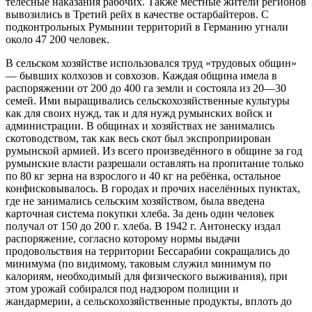
телесные наказания рабочих. Также местные жители регионов
вывозились в Третий рейх в качестве остарбайтеров. С
подконтрольных Румынии территорий в Германию угнали
около 47 200 человек.
В сельском хозяйстве использовался труд «трудовых общин»
— бывших колхозов и совхозов. Каждая община имела в
распоряжении от 200 до 400 га земли и состояла из 20—30
семей. Ими выращивались сельскохозяйственные культуры
как для своих нужд, так и для нужд румынских войск и
администрации. В общинах и хозяйствах не занимались
скотоводством, так как весь скот был экспроприирован
румынской армией. Из всего произведённого в общине за год
румынские власти разрешали оставлять на пропитание только
по 80 кг зерна на взрослого и 40 кг на ребёнка, остальное
конфисковывалось. В городах и прочих населённых пунктах,
где не занимались сельским хозяйством, была введена
карточная система покупки хлеба. За день один человек
получал от 150 до 200 г. хлеба. В 1942 г. Антонеску издал
распоряжение, согласно которому нормы выдачи
продовольствия на территории Бессарабии сокращались до
минимума (по видимому, таковым служил минимум по
калориям, необходимый для физического выживания), при
этом урожай собирался под надзором полиции и
жандармерии, а сельскохозяйственные продукты, вплоть до