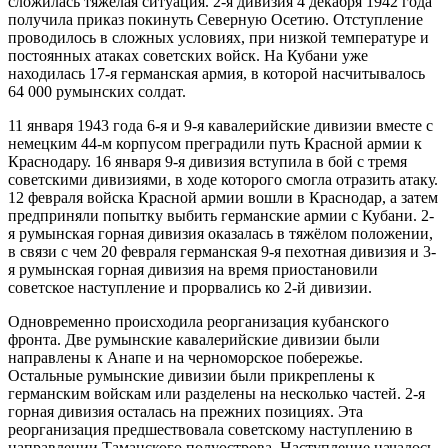
сложилась тяжёлая ситуация. 2-я дивизия 4 декабря 1942 года
получила приказ покинуть Северную Осетию. Отступление
проводилось в сложных условиях, при низкой температуре и
постоянных атаках советских войск. На Кубани уже
находилась 17-я германская армия, в которой насчитывалось
64 000 румынских солдат.
11 января 1943 года 6-я и 9-я кавалерийские дивизии вместе с
немецким 44-м корпусом преградили путь Красной армии к
Краснодару. 16 января 9-я дивизия вступила в бой с тремя
советскими дивизиями, в ходе которого смогла отразить атаку.
12 февраля войска Красной армии вошли в Краснодар, а затем
предприняли попытку выбить германские армии с Кубани. 2-
я румынская горная дивизия оказалась в тяжёлом положении,
в связи с чем 20 февраля германская 9-я пехотная дивизия и 3-
я румынская горная дивизия на время приостановили
советское наступление и прорвались ко 2-й дивизии.
Одновременно происходила реорганизация кубанского
фронта. Две румынские кавалерийские дивизии были
направлены к Анапе и на черноморское побережье.
Остальные румынские дивизии были прикреплены к
германским войскам или разделены на несколько частей. 2-я
горная дивизия осталась на прежних позициях. Эта
реорганизация предшествовала советскому наступлению в
направлении Таманского полуострова. Наступление началось