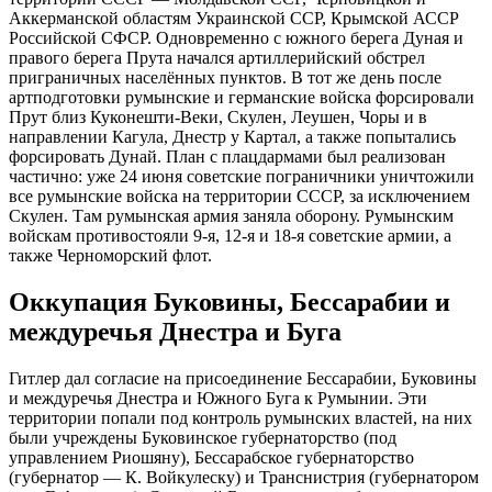
Аккерманской областям Украинской ССР, Крымской АССР
Российской СФСР. Одновременно с южного берега Дуная и
правого берега Прута начался артиллерийский обстрел
приграничных населённых пунктов. В тот же день после
артподготовки румынские и германские войска форсировали
Прут близ Куконешти-Веки, Скулен, Леушен, Чоры и в
направлении Кагула, Днестр у Картал, а также попытались
форсировать Дунай. План с плацдармами был реализован
частично: уже 24 июня советские пограничники уничтожили
все румынские войска на территории СССР, за исключением
Скулен. Там румынская армия заняла оборону. Румынским
войскам противостояли 9-я, 12-я и 18-я советские армии, а
также Черноморский флот.
Оккупация Буковины, Бессарабии и
междуречья Днестра и Буга
Гитлер дал согласие на присоединение Бессарабии, Буковины
и междуречья Днестра и Южного Буга к Румынии. Эти
территории попали под контроль румынских властей, на них
были учреждены Буковинское губернаторство (под
управлением Риошяну), Бессарабское губернаторство
(губернатор — К. Войкулеску) и Транснистрия (губернатором