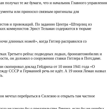
н получал те же бумаги, что и начальник Главного управления
окументы или приносил связным оригиналы для
арестов и провокаций. По заданию Центра «Штирлиц из
цких коммунистов Эрнст Тельман содержится в тюрьме
ночи длинных ножей», когда Гитлер расправился со
ках Третьего рейха: подводных лодках, бронеавтомобилях и
ости, он доложил о сооружении ставки Гитлера в Потсдаме.
ан скопировал доклад Гейдриха от 10 июня 1941 года «О
ежду СССР и Германией речь не идёт. А 19 июня Леман назвал
ь.
он мечтал перебраться в Силезию и открыть там частное
гда не узнали бы о предательстве Лемана, если бы не ошибка