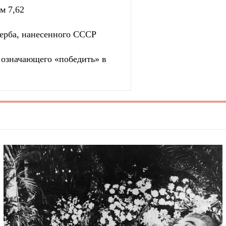
м 7,62
ерба, нанесенного СССР
, означающего «победить» в