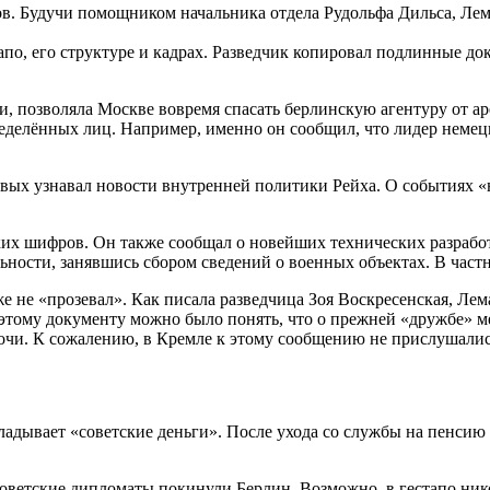
в. Будучи помощником начальника отдела Рудольфа Дильса, Лема
по, его структуре и кадрах. Разведчик копировал подлинные д
и, позволяла Москве вовремя спасать берлинскую агентуру от 
ределённых лиц. Например, именно он сообщил, что лидер неме
рвых узнавал новости внутренней политики Рейха. О событиях «
их шифров. Он также сообщал о новейших технических разработ
ности, занявшись сбором сведений о военных объектах. В частн
 не «прозевал». Как писала разведчица Зоя Воскресенская, Лем
этому документу можно было понять, что о прежней «дружбе» м
ночи. К сожалению, в Кремле к этому сообщению не прислушалис
адывает «советские деньги». После ухода со службы на пенсию 
советские дипломаты покинули Берлин. Возможно, в гестапо нико