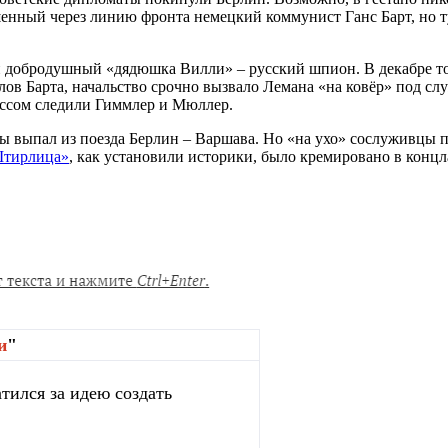
ошенный через линию фронта немецкий коммунист Ганс Барт, но т
 добродушный «дядюшка Вилли» – русский шпион. В декабре тог
лов Барта, начальство срочно вызвало Лемана «на ковёр» под сл
ессом следили Гиммлер и Мюллер.
 выпал из поезда Берлин – Варшава. Но «на ухо» сослуживцы п
Штирлица»
, как установили историки, было кремировано в концл
и
"
тился за идею создать