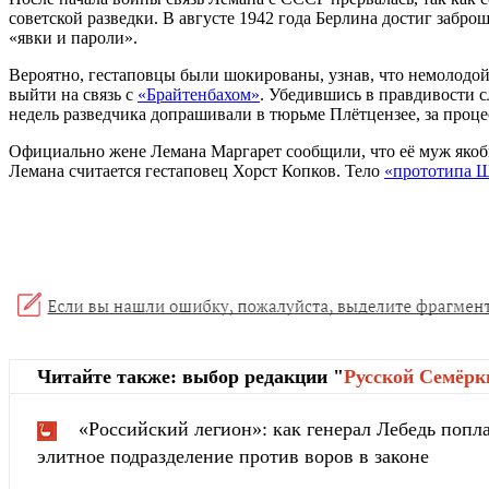
советской разведки. В августе 1942 года Берлина достиг забр
«явки и пароли».
Вероятно, гестаповцы были шокированы, узнав, что немолодой
выйти на связь с
«Брайтенбахом»
. Убедившись в правдивости с
недель разведчика допрашивали в тюрьме Плётцензее, за проц
Официально жене Лемана Маргарет сообщили, что её муж якобы
Лемана считается гестаповец Хорст Копков. Тело
«прототипа 
Читайте также: выбор редакции "
Русской Cемёрк
«Российский легион»: как генерал Лебедь попла
элитное подразделение против воров в законе