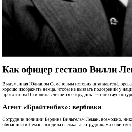
Как офицер гестапо Вилли Л
Выдуманная Юлианом Семёновым история штандартенфюрера Шт
хорошо изображать немца, чтобы не вызвать подозрений у нац
прототипом Штирлица считается сотрудник гестапо гауптшту
Агент «Брайтенбах»: вербовка
Сотрудник полиции Берлина Вильгельм Леман, возможно, никог
обязанности Лемана входила слежка за сотрудниками советского