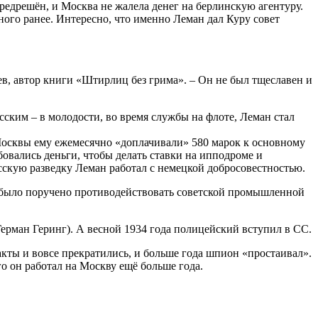
редрешён, и Москва не жалела денег на берлинскую агентуру.
ного ранее. Интересно, что именно Леман дал Куру совет
ев, автор книги «Штирлиц без грима». – Он не был тщеславен и
ским – в молодости, во время службы на флоте, Леман стал
 Москвы ему ежемесячно «доплачивали» 580 марок к основному
овались деньги, чтобы делать ставки на ипподроме и
усскую разведку Леман работал с немецкой добросовестностью.
у было поручено противодействовать советской промышленной
ерман Геринг). А весной 1934 года полицейский вступил в СС.
акты и вовсе прекратились, и больше года шпион «простаивал».
о он работал на Москву ещё больше года.