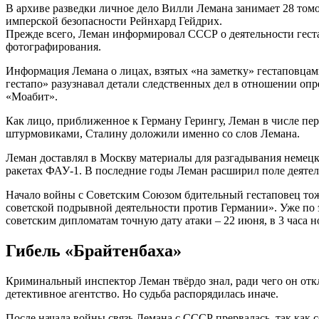
В архиве разведки личное дело Вилли Лемана занимает 28 томо
имперской безопасности Рейнхард Гейдрих.
Прежде всего, Леман информировал СССР о деятельности геста
фотографирования.
Информация Лемана о лицах, взятых «на заметку» гестаповцам
гестапо» разузнавал детали следственных дел в отношении оп
«Моабит».
Как лицо, приближенное к Герману Герингу, Леман в числе пе
штурмовиками, Сталину доложили именно со слов Лемана.
Леман доставлял в Москву материалы для разгадывания немецк
ракетах ФАУ-1. В последние годы Леман расширил поле деятель
Начало войны с Советским Союзом бдительный гестаповец тоже
советской подрывной деятельности против Германии». Уже по 
советским дипломатам точную дату атаки – 22 июня, в 3 часа 
Гибель «Брайтенбаха»
Криминальный инспектор Леман твёрдо знал, ради чего он откл
детективное агентство. Но судьба распорядилась иначе.
После начала войны связь Лемана с СССР прервалась, так как 