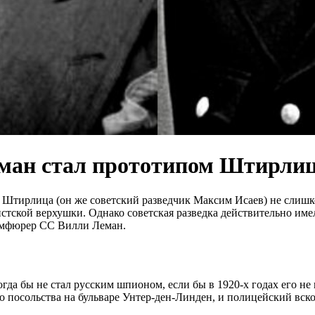
еман стал прототипом Штирли
ирлица (он же советский разведчик Максим Исаев) не слишком
истской верхушки. Однако советская разведка действительно им
рмфюрер СС Вилли Леман.
да бы не стал русским шпионом, если бы в 1920-х годах его не
 посольства на бульваре Унтер-ден-Линден, и полицейский вскор