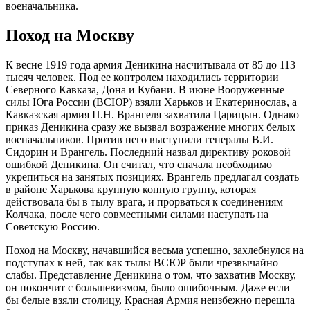
военачальника.
Поход на Москву
К весне 1919 года армия Деникина насчитывала от 85 до 113
тысяч человек. Под ее контролем находились территории
Северного Кавказа, Дона и Кубани. В июне Вооруженные
силы Юга России (ВСЮР) взяли Харьков и Екатеринослав, а
Кавказская армия П.Н. Врангеля захватила Царицын. Однако
приказ Деникина сразу же вызвал возражение многих белых
военачальников. Против него выступили генералы В.И.
Сидорин и Врангель. Последний назвал директиву роковой
ошибкой Деникина. Он считал, что сначала необходимо
укрепиться на занятых позициях. Врангель предлагал создать
в районе Харькова крупную конную группу, которая
действовала бы в тылу врага, и прорваться к соединениям
Колчака, после чего совместными силами наступать на
Советскую Россию.
Поход на Москву, начавшийся весьма успешно, захлебнулся на
подступах к ней, так как тылы ВСЮР были чрезвычайно
слабы. Представление Деникина о том, что захватив Москву,
он покончит с большевизмом, было ошибочным. Даже если
бы белые взяли столицу, Красная Армия неизбежно перешла