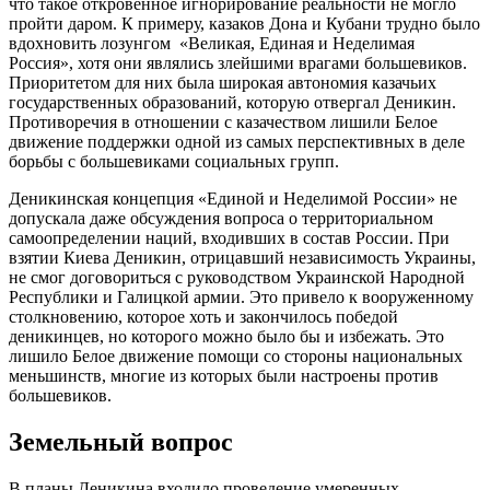
что такое откровенное игнорирование реальности не могло
пройти даром. К примеру, казаков Дона и Кубани трудно было
вдохновить лозунгом «Великая, Единая и Неделимая
Россия», хотя они являлись злейшими врагами большевиков.
Приоритетом для них была широкая автономия казачьих
государственных образований, которую отвергал Деникин.
Противоречия в отношении с казачеством лишили Белое
движение поддержки одной из самых перспективных в деле
борьбы с большевиками социальных групп.
Деникинская концепция «Единой и Неделимой России» не
допускала даже обсуждения вопроса о территориальном
самоопределении наций, входивших в состав России. При
взятии Киева Деникин, отрицавший независимость Украины,
не смог договориться с руководством Украинской Народной
Республики и Галицкой армии. Это привело к вооруженному
столкновению, которое хоть и закончилось победой
деникинцев, но которого можно было бы и избежать. Это
лишило Белое движение помощи со стороны национальных
меньшинств, многие из которых были настроены против
большевиков.
Земельный вопрос
В планы Деникина входило проведение умеренных