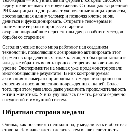
Теломераза — это уникальный фермент, который способен
вернуть клетке шанс на новую жизнь. С помощью встроенной
РНК-матрицы он достраивает укороченные концы хромосом,
восстанавливая длину теломер и позволяя клетке вновь
делиться и функционировать. Открытие теломеразы и
понимание ее роли в процессе старения
открыли широчайшие перспективы для разработки методов
борьбы со старением.
Сегодня ученые всего мира работают над созданием
технологий, позволяющих дозированно активировать этот
фермент в определенных типах клеток, чтобы приостановить
или даже обратить вспять процесс старения на клеточном
уровне. Эксперименты на мышах уже продемонстрировали
многообещающие результаты. В них контролируемая
активация теломеразы приводила к замедлению процессов
старения и восстановлению поврежденных тканей. Более
того, при этом удавалось даже увеличить продолжительность
жизни животных. У них улучшалась память, работа сердечно-
сосудистой и иммунной систем.
Обратная сторона медали
Однако, как поясняют специалисты, у медали есть и обратная
сторона. Чем чаще клетка делится, тем выше вероятность