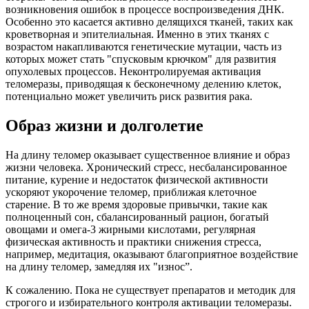
возникновения ошибок в процессе воспроизведения ДНК.
Особенно это касается активно делящихся тканей, таких как
кроветворная и эпителиальная. Именно в этих тканях с
возрастом накапливаются генетические мутации, часть из
которых может стать "спусковым крючком" для развития
опухолевых процессов. Неконтролируемая активация
теломеразы, приводящая к бесконечному делению клеток,
потенциально может увеличить риск развития рака.
Образ жизни и долголетие
На длину теломер оказывает существенное влияние и образ
жизни человека. Хронический стресс, несбалансированное
питание, курение и недостаток физической активности
ускоряют укорочение теломер, приближая клеточное
старение. В то же время здоровые привычки, такие как
полноценный сон, сбалансированный рацион, богатый
овощами и омега-3 жирными кислотами, регулярная
физическая активность и практики снижения стресса,
например, медитация, оказывают благоприятное воздействие
на длину теломер, замедляя их "износ”.
К сожалению. Пока не существует препаратов и методик для
строгого и избирательного контроля активации теломеразы.