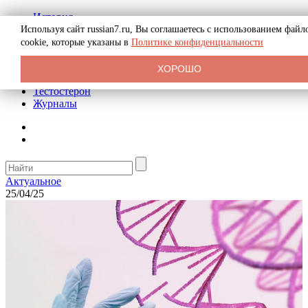
История
Биография
Используя сайт russian7.ru, Вы соглашаетесь с использованием файл
Криминал
cookie, которые указаны в
Политике конфиденциальности
Реклама на сайте
О сайте
ХОРОШО
Рекомендательные статьи
Тестостерон
Журналы
Актуальное
25/04/25