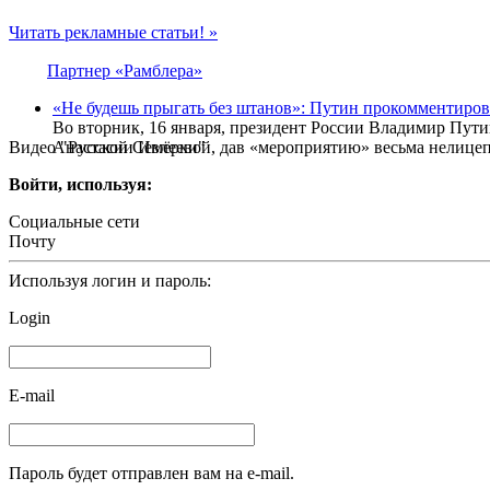
Читать рекламные статьи! »
Партнер «Рамблера»
«Не будешь прыгать без штанов»: Путин прокомментиро
Во вторник, 16 января, президент России Владимир Пут
Видео "Русской Семёрки"
Анастасии Ивлеевой, дав «мероприятию» весьма нелице
Войти, используя:
Социальные сети
Почту
Используя логин и пароль:
Login
E-mail
Пароль будет отправлен вам на e-mail.