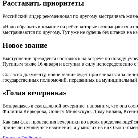
Расставить приоритеты
Российский лидер рекомендовал по-другому выстраивать жизне
«Надо обращать внимание на ребят, которые возвращаются из 
выстраиваются по-другому. Тут уже не будешь без штанов на к
Новое звание
Выступление президента состоялось на встрече по поводу уч
Путиным также 16 января и вступил в силу непосредственно с
Согласно документу, новое звание будет присваиваться за ли
государственных полномочий, переданных на муниципальный у
«Голая вечеринка»
Возвращаясь к скандальной вечеринке, напомним, что она состо
Филиппа Киркорова, Лолиту Милявскую, Диму Билана, Ксению
Как сам факт проведения вечеринки во время продолжающейся
принесли публичные извинения, а у многих из них были отмен
Ярослав Горбунов