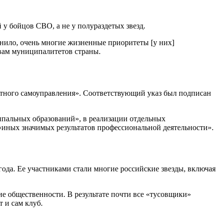
у бойцов СВО, а не у полураздетых звезд.
рнило, очень многие жизненные приоритеты [у них]
авам муниципалитетов страны.
стного самоуправления». Соответствующий указ был подписан
ципальных образований», в реализации отдельных
иных значимых результатов профессиональной деятельности».
года. Ее участниками стали многие российские звезды, включая
е общественности. В результате почти все «тусовщики»
 и сам клуб.