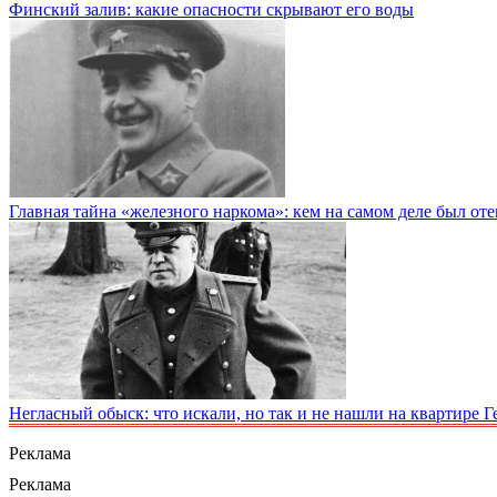
Финский залив: какие опасности скрывают его воды
Главная тайна «железного наркома»: кем на самом деле был от
Негласный обыск: что искали, но так и не нашли на квартире 
Реклама
Реклама