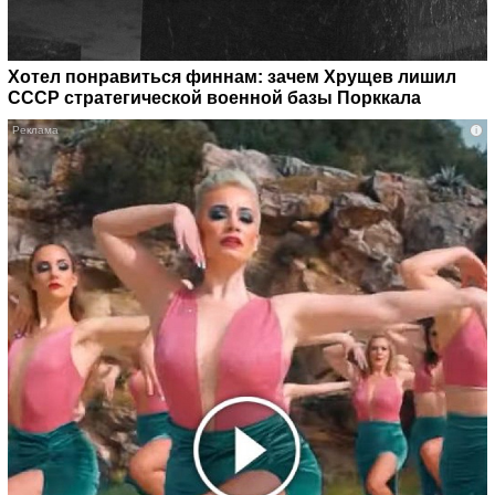
Хотел понравиться финнам: зачем Хрущев лишил
СССР стратегической военной базы Порккала
i