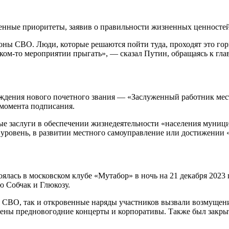
нные приоритеты, заявив о правильности жизненных ценностей 
зоны СВО. Люди, которые решаются пойти туда, проходят это го
аком-то мероприятии прыгать», — сказал Путин, обращаясь к гл
реждения нового почетного звания — «Заслуженный работник ме
 момента подписания.
чные заслуги в обеспечении жизнедеятельности «населения муни
ровень, в развитии местного самоуправление или достижении «
ялась в московском клубе «Мутабор» в ночь на 21 декабря 2023 
 Собчак и Глюкозу.
 СВО, так и откровенные наряды участников вызвали возмущени
ены предновогодние концерты и корпоративы. Также был закрыт