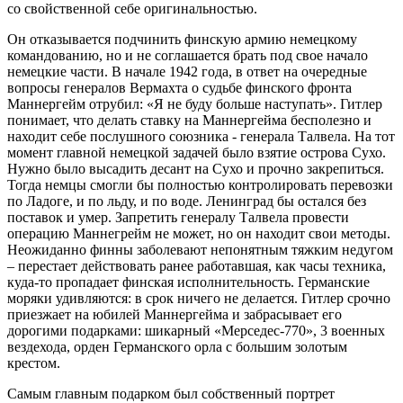
со свойственной себе оригинальностью.
Он отказывается подчинить финскую армию немецкому
командованию, но и не соглашается брать под свое начало
немецкие части. В начале 1942 года, в ответ на очередные
вопросы генералов Вермахта о судьбе финского фронта
Маннергейм отрубил: «Я не буду больше наступать». Гитлер
понимает, что делать ставку на Маннергейма бесполезно и
находит себе послушного союзника - генерала Талвела. На тот
момент главной немецкой задачей было взятие острова Сухо.
Нужно было высадить десант на Сухо и прочно закрепиться.
Тогда немцы смогли бы полностью контролировать перевозки
по Ладоге, и по льду, и по воде. Ленинград бы остался без
поставок и умер. Запретить генералу Талвела провести
операцию Маннегрейм не может, но он находит свои методы.
Неожиданно финны заболевают непонятным тяжким недугом
– перестает действовать ранее работавшая, как часы техника,
куда-то пропадает финская исполнительность. Германские
моряки удивляются: в срок ничего не делается. Гитлер срочно
приезжает на юбилей Маннергейма и забрасывает его
дорогими подарками: шикарный «Мерседес-770», 3 военных
вездехода, орден Германского орла с большим золотым
крестом.
Самым главным подарком был собственный портрет