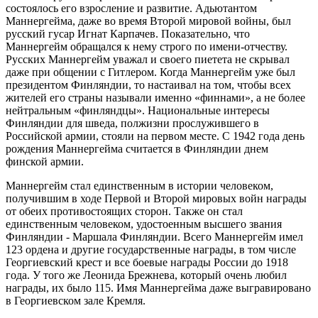
состоялось его взросление и развитие. Адьютантом
Маннергейма, даже во время Второй мировой войны, был
русский гусар Игнат Карпачев. Показательно, что
Маннергейм обращался к нему строго по имени-отчеству.
Русских Маннергейм уважал и своего пиетета не скрывал
даже при общении с Гитлером. Когда Маннергейм уже был
президентом Финляндии, то настаивал на том, чтобы всех
жителей его страны называли именно «финнами», а не более
нейтральным «финляндцы». Национальные интересы
Финляндии для шведа, полжизни прослужившего в
Российской армии, стояли на первом месте. С 1942 года день
рождения Маннергейма считается в Финляндии днем
финской армии.
Маннергейм стал единственным в истории человеком,
получившим в ходе Первой и Второй мировых войн награды
от обеих противостоящих сторон. Также он стал
единственным человеком, удостоенным высшего звания
Финляндии - Маршала Финляндии. Всего Маннергейм имел
123 ордена и другие государственные награды, в том числе
Георгиевский крест и все боевые награды России до 1918
года. У того же Леонида Брежнева, который очень любил
награды, их было 115. Имя Маннергейма даже выгравировано
в Георгиевском зале Кремля.