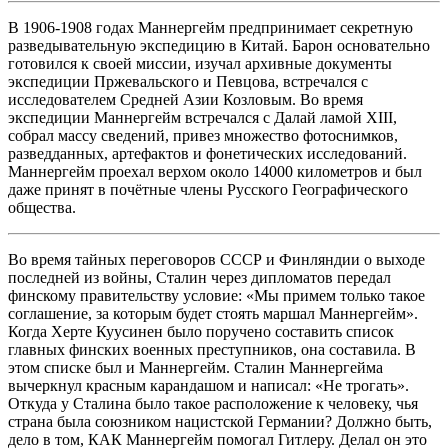
В 1906-1908 годах Маннергейм предпринимает секретную
разведывательную экспедицию в Китай. Барон основательно
готовился к своей миссии, изучал архивные документы
экспедиции Пржевальского и Певцова, встречался с
исследователем Средней Азии Козловым. Во время
экспедиции Маннергейм встречался с Далай ламой XIII,
собрал массу сведений, привез множество фотоснимков,
разведданных, артефактов и фонетических исследований.
Маннергейм проехал верхом около 14000 километров и был
даже принят в почётные члены Русского Географического
общества.
Во время тайных переговоров СССР и Финляндии о выходе
последней из войны, Сталин через дипломатов передал
финскому правительству условие: «Мы примем только такое
соглашение, за которым будет стоять маршал Маннергейм».
Когда Херте Куусинен было поручено составить список
главных финских военных преступников, она составила. В
этом списке был и Маннергейм. Сталин Маннергейма
вычеркнул красным карандашом и написал: «Не трогать».
Откуда у Сталина было такое расположение к человеку, чья
страна была союзником нацистской Германии? Должно быть,
дело в том, КАК Маннергейм помогал Гитлеру. Делал он это