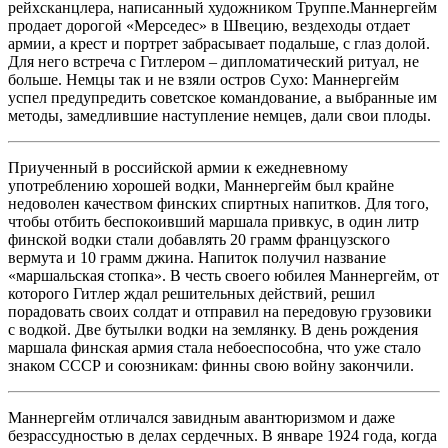
рейхсканцлера, написанный художником Труппе.Маннергейм
продает дорогой «Мерседес» в Швецию, вездеходы отдает
армии, а крест и портрет забрасывает подальше, с глаз долой.
Для него встреча с Гитлером – дипломатический ритуал, не
больше. Немцы так и не взяли остров Сухо: Маннергейм
успел предупредить советское командование, а выбранные им
методы, замедлившие наступление немцев, дали свои плоды.
Приученный в российской армии к ежедневному
употреблению хорошей водки, Маннергейм был крайне
недоволен качеством финских спиртных напитков. Для того,
чтобы отбить беспокоивший маршала привкус, в один литр
финской водки стали добавлять 20 грамм французского
вермута и 10 грамм джина. Напиток получил название
«маршальская стопка». В честь своего юбилея Маннергейм, от
которого Гитлер ждал решительных действий, решил
порадовать своих солдат и отправил на передовую грузовики
с водкой. Две бутылки водки на землянку. В день рождения
маршала финская армия стала небоеспособна, что уже стало
знаком СССР и союзникам: финны свою войну закончили.
Маннергейм отличался завидным авантюризмом и даже
безрассудностью в делах сердечных. В январе 1924 года, когда