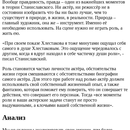
Вообще правдивость, правда – один из важнейших моментов
в теории Станиславского. Ни актёр, ни режиссёр не в
состоянии изобразить что бы ни было лучше, чем то
существует в природе, в жизни, в реальности. Природа –
главный художник, она же – инструмент. Именно её
необходимо использовать. На сцене нужно не играть роль, а
жить ею.
«При своем показе Хлестакова я тоже минутами ощущал себя
самого в душе Хлестаковым. Это ощущение чередовалось с
другим, когда я вдруг находил в себе частичку души роли», -
писал Станиславский.
Роль становится частью личности актёра, обстоятельства
жизни героя смешиваются с обстоятельствами биографии
самого актёра. Для этого при работе над ролью актёр должен
использовать свой собственный жизненный опыт, а также
фантазию, которая поможет ему поверить, что он совершает те
действия, что совершает его персонаж. Тогда «все моменты
роли и ваши актерские задачи станут не просто
выдуманными, а клочьями вашей собственной жизни».
Анализ
Мы не склонны анализировать свои эмоции, тем более