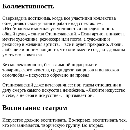
Коллективность
Сверхзадача достижима, когда все участники коллектива
объединяют свои усилия в работе над спектаклем.
«Необходимы взаимная уступчивость и определенность
общей цели, - считал Станиславский. - Если артист вникает в
мечты художника, режиссера или поэта, а художник и
режиссер в желания артиста, – все и будет прекрасно. Люди,
любящие и понимающие то, что они вместе создают, должны
уметь столковаться».
Без коллективности, без взаимной поддержки и
товарищеского чувства, среди дрязг, капризов и всплесков
самолюбия – искусство обречено на провал.
Станиславский даже категоричнее: при таком отношении к
делу смерть самого искусства неизбежна. «Любите искусство
в себе, а не себя в искусстве», - призывает он.
Воспитание театром
Искусство должно воспитывать. Во-первых, воспитывать тех,
кто им занимается, творческую группу. Во-вторых,