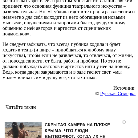
воспитывать зрителей. При этом Константин Станиславский
признаёт, что основная функция театрального искусства –
развлекательная. Но: «Публика идет в театр для развлечения и
незаметно для себя выходит из него обогащенная новыми
мыслями, ощущениями и запросами благодаря духовному
общению с ней авторов и артистов от сценических
подмостков».
Не следует забывать, что всегда публика ходила и будет
ходить в театр (и шире – приобщаться к любому виду
искусства), чтобы если не развлечься, то отвлечься, от жизни,
от повседневности, от быта, работ и проблем. Но это не
должно побуждать авторов и артистов идти у неё на поводу.
Ведь, когда двери закрываются и в зале гаснет свет, «мы
можем вливать им в душу все, что захотим».
Источник:
©
Русская Семерка
Читайте также
i
СКРЫТАЯ КАМЕРА НА ПЛЯЖЕ
КРЫМА: ЧТО ЛЮДИ
ВЫТВОРЯЮТ, КОГДА ИХ НЕ