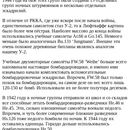
1944 года на базе этих групп были созданы 13 отдельных
групп ночных штурмовиков и несколько отдельных
эскадрилий.
В отличие от РККА, где уже вскоре после начала войны,
единственным самолетом стал У-2, то в Люфтваффе картина
было более чем пёстрая. Наиболее массово до конца войны
использовались учебные самолеты Ar.66 и Go.145. Немного
меньше было аналогичных Bu.131 ‘Jungmann’. Внешне эти
очень похожие деревянные бипланы являлись аналогом
нашему У-2.
Учебные двухмоторные самолёты FW.58 ‘Weihe’ больше всего
напоминали настоящие бомбардировщики, и именно ими
изначально начали комплектовать вспомогательные
бомбардировочные эскадрильи. Впрочем, FW.58 был только
похож на бомбардировщик, на самом деле он нес всего лишь
120-150 кг бомб. Использовали их не более полутора десятков.
В 1942 году в ночные группы отправили из школ и со складов
все способные летать бомбардировщики-разведчики He.46 и
He.45. Эти, сильно изношенные самолёты воевали недолго.
Впрочем, и чуть более современные ближние разведчики
Hs.126 тоже недолго бомбили по ночам. К 1944 году их
оставались единицы. Гораздо дольше использовались
бомбардировщики He.50.