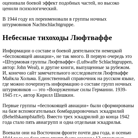
оценивали боевой эффект подобных частей, но высоко
ценили психологический.
В 1944 году их переименовали в группы ночных
штурмовиков Nachtschlachtgruppe.
Небесные тихоходы Люфтваффе
Информации о составе и боевой деятельности немецкой
«беспокоящей авиации», не так много. В первую очередь это
«Штурмовая группы Люфтваффе» (Luftwaffe Schlachtgruppen,
автор: John Weal), и другие книги, выпущенные за рубежом.
И, конечно сайт замечательного исследователя Люфтваффе
Майкла Хольма. Единственный справочник на русском языке,
где можно почерпнуть информацию о составе групп ночных
штурмовиков — это «Вооруженные силы Германии. 1939-
1945 гг.», автор Кирилл Шишкин.
Первые группы «беспокоящей авиации» были сформированы
на базе вспомогательных бомбардировочных эскадрилий
(Behelfskampfstaffel). Вместо трех эскадрилий до конца 1942
года стало пять авиагрупп и одна отдельная эскадрилья.
Воевали они на Восточном фронте почти два года, и осенью