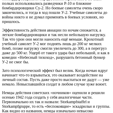
полках использовались разведчики Р-10 и ближние
бомбардировщики Су-2. Но боевые самолеты очень скоро
закончились, и тогда в ход пошли У-2. Учебные самолеты до
войны никто и не думал применять в боевых условиях, но
пришлось.
Эффективность действия авиации по ночам снижается, а
легкие бомбардировщики и так несли небольшую нагрузку.
Так что урон они могли наносить ещё меньше. Крохотный
учебный самолет У-2 мог поднять лишь до 200 кг мелких
бомб, позже нагрузку смогли увеличить до 300, а в перегруз
даже до 500 кг. Ущерб от такого удара был небольшой, и как в
комедии «Небесный тихоход», разрушить бетонный бункер
У-2 не смог бы.
Зато психологический эффект был велик. Когда ночью вдруг
начинает что-то взрываться, это оказывает воздействие на
личный состав. Пусть даже просто выспаться не дадут — уже
немало. Невыспавшийся солдат в любом случае хуже воюет.
Немцы действия советских «ночников» оценили и решили
осенью 1942 года создать у себя аналогичные части.
Первоначально их так и назвали: Storkampfstaffel и
Storkampfgruppe, то есть «беспокоящие» эскадрильи и группы.
Как видно из названия, немцы изначально невысоко