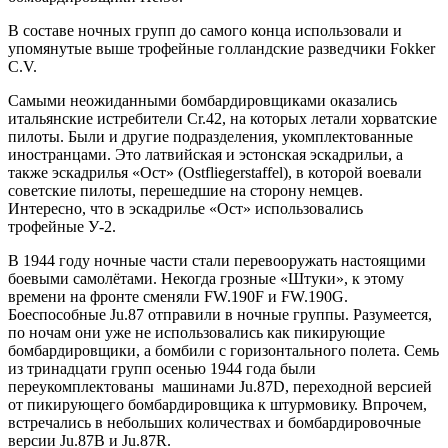
В составе ночных групп до самого конца использовали и
упомянутые выше трофейные голландские разведчики Fokker
C.V.
Самыми неожиданными бомбардировщиками оказались
итальянские истребители Cr.42, на которых летали хорватские
пилоты. Были и другие подразделения, укомплектованные
иностранцами. Это латвийская и эстонская эскадрильи, а
также эскадрилья «Ост» (Ostfliegerstaffel), в которой воевали
советские пилоты, перешедшие на сторону немцев.
Интересно, что в эскадрилье «Ост» использовались
трофейные У-2.
В 1944 году ночные части стали перевооружать настоящими
боевыми самолётами. Некогда грозные «Штуки», к этому
времени на фронте сменяли FW.190F и FW.190G.
Боеспособные Ju.87 отправили в ночные группы. Разумеется,
по ночам они уже не использовались как пикирующие
бомбардировщики, а бомбили с горизонтального полета. Семь
из тринадцати групп осенью 1944 года были
переукомплектованы машинами Ju.87D, переходной версией
от пикирующего бомбардировщика к штурмовику. Впрочем,
встречались в небольших количествах и бомбардировочные
версии Ju.87B и Ju.87R.