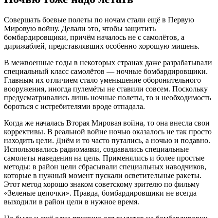
Совершать боевые полеты по ночам стали ещё в Первую
Мировую войну. Делали это, чтобы защитить
бомбардировщики, причём началось не с самолётов, а
дирижаблей, представлявших особенно хорошую мишень.
В межвоенные годы в некоторых странах даже разрабатывали
специальный класс самолётов — ночные бомбардировщики.
Главным их отличием стало уменьшение оборонительного
вооружения, иногда пулемёты не ставили совсем. Поскольку
предусматривались лишь ночные полеты, то и необходимость
бороться с истребителями вроде отпадала.
Когда же началась Вторая Мировая война, то она внесла свои
коррективы. В реальной войне ночью оказалось не так просто
находить цели. Днём и то часто путались, а ночью и подавно.
Использовались радиомаяки, создавались специальные
самолеты наведения на цель. Применялись и более простые
методы: в район цели сбрасывали специальных наводчиков,
которые в нужный момент пускали осветительные ракеты.
Этот метод хорошо знаком советскому зрителю по фильму
«Зеленые цепочки». Правда, бомбардировщики не всегда
выходили в район цели в нужное время.