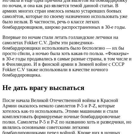
Но была и ещё одна причина для вылетов на бомбардировку
по ночам, и она как раз является темой данной статьи. В
армиях многих стран имелось немало устаревших боевых
самолётов, которые по своему назначению использовать уже
было нельзя. В частности, речь о классе легких
бомбардировщиков, широко распространенных в 30-е годы.
Впервые по ночам стали летать голландские летчики на
самолетах Fokker C.V. Днём эти разведчики-
бомбардировщики использовать было бесполезно — их бы
просто сбили, а ночью была хоть какая-то польза. «Фоккеры»
в 30-е годы продавались в самые разные страны, в том числе и
в Финляндию. И в финской армии в Зимней войне с СССР
Fokker C.V также использовали в качестве ночного
бомбардировщика.
Не дать врагу выспаться
После начала Великой Отечественной войны в Красной
Армии оказалось немало самолетов Р-5 и Р-Z, которые
хотелось как-то использовать. Этими машинами и стали
комплектовать формируемые ночные бомбардировочные
полки. Самолеты Р-5 и Р-Z по названию хоть и разведчики, но
являлись основными советскими легкими
бомбардировщиками перед войной. Кроме них в ночных