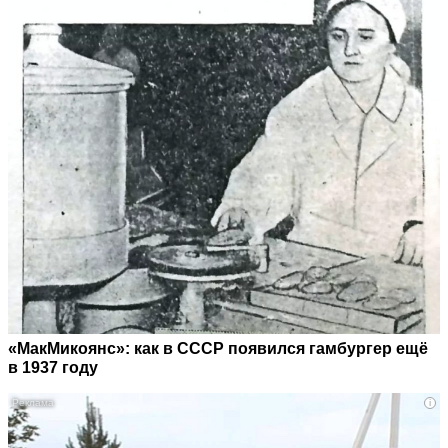
«МакМикоянс»: как в СССР появился гамбургер ещё
в 1937 году
i