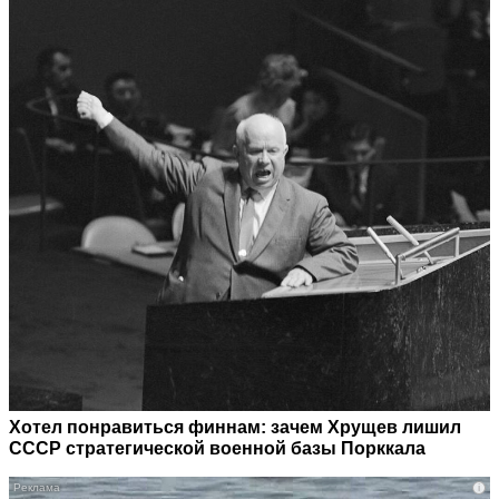
Хотел понравиться финнам: зачем Хрущев лишил
СССР стратегической военной базы Порккала
i