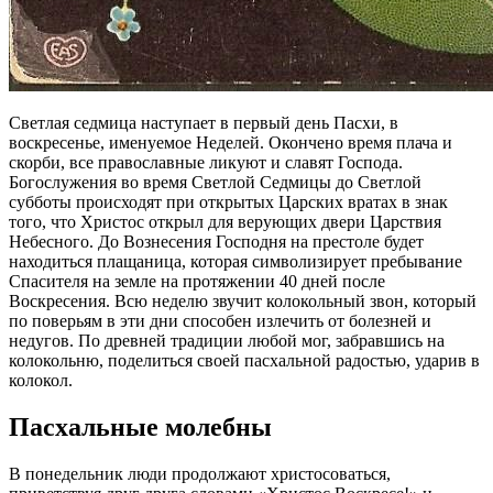
Светлая седмица наступает в первый день Пасхи, в
воскресенье, именуемое Неделей. Окончено время плача и
скорби, все православные ликуют и славят Господа.
Богослужения во время Светлой Седмицы до Светлой
субботы происходят при открытых Царских вратах в знак
того, что Христос открыл для верующих двери Царствия
Небесного. До Вознесения Господня на престоле будет
находиться плащаница, которая символизирует пребывание
Спасителя на земле на протяжении 40 дней после
Воскресения. Всю неделю звучит колокольный звон, который
по поверьям в эти дни способен излечить от болезней и
недугов. По древней традиции любой мог, забравшись на
колокольню, поделиться своей пасхальной радостью, ударив в
колокол.
Пасхальные молебны
В понедельник люди продолжают христосоваться,