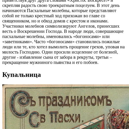
приветствуя друг друга словами «Христос Воскресе!» и
скрепляя радость свою троекратным поцелуем. В этот день
начинаются Пасхальные молебны, которые представляют
собой не только крестный ход прихожан во главе со
священником, но и обход домов с крестом и иконами.
Участники молебнов символизируют Ангелов, принесших
весть о Воскрешении Господа. В народе люди, совершающие
пасхальные молебны, именовались «богоносами» или
«заветниками». Часто «богоносами» становились пожилые
люди или те, кто хотел вымолить прощение грехов, уповая на
милость Господню. Одни просили исцеление от болезней,
другие - избавление сына от забора в рекруты, третьи –
прекращение мужниного пьянства и его побоев.
Купальница