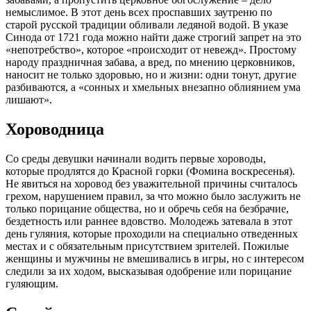
немыслимое. В этот день всех проспавших заутреню по
старой русской традиции обливали ледяной водой. В указе
Синода от 1721 года можно найти даже строгий запрет на это
«непотребство», которое «происходит от невежд». Простому
народу праздничная забава, а вред, по мнению церковников,
наносит не только здоровью, но и жизни: одни тонут, другие
разбиваются, а «сонных и хмельных внезапно облиянием ума
лишают».
Хороводница
Со среды девушки начинали водить первые хороводы,
которые продлятся до Красной горки (Фомина воскресенья).
Не явиться на хоровод без уважительной причины считалось
грехом, нарушением правил, за что можно было заслужить не
только порицание общества, но и обречь себя на безбрачие,
бездетность или раннее вдовство. Молодежь затевала в этот
день гуляния, которые проходили на специально отведенных
местах и с обязательным присутствием зрителей. Пожилые
женщины и мужчины не вмешивались в игры, но с интересом
следили за их ходом, высказывая одобрение или порицание
гуляющим.