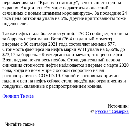
переименована в "Красную пятницу", в честь цвета цен на
экранах. Акции во всём мире падают из-за опасений,
связанных с новым штаммом коронавируса». За последние 24
часа цена биткоина упала на 5%. Другие криптовалюты тоже
подешевели.
Также нефть стала более доступной. ТАСС сообщает, что цена
за баррель нефти марки Brent (76,4 на данный момент)
впервые с 30 сентября 2021 года составляет меньше $77.
Стоимость фьючерса на нефть марки WTI упала на 6,66%, до
$73,17 за баррель. «Коммерсантъ» отмечает, что цена нефти
Brent падала почти весь ноябрь. Столь длительный период
снижения стоимости нефти наблюдается впервые с марта 2020
года, когда во всём мире с особой скоростью начал
распространяться COVID-19. Одной из основных причин
падения цен на нефть сейчас стали введённые ограничения и
локдауны, связанные с распространением ковида.
Филипп Ткачёв
Источник:
©
Русская Семерка
Читайте также