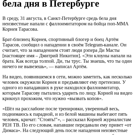
бела дня в Петербурге
В среду, 31 августа, в Санкт-Петербурге средь бела дня
неизвестные напали с фаллоимитатором на бойца поп-ММА
Корнея Тарасова.
Брат-близнец Корнея, спортивный блогер и боец Артём
Тарасов, сообщил о нападении в своём Telegram-канале. Он
считает, что за нападением стоят люди рэпера Ди Масты
[настоящее имя – Дмитрий Никитин]. «Эти клоуны напали на
брата. Как всегда толпой. Ди, ты трус. Ты знаешь, что ты один
ничего не вывезешь», — написал Артём.
На видео, появившемся в сети, можно заметить, как несколько
человек окружили Корнея и предъявляют ему претензии. У
одного из нападавших в руке находился фаллоимитатор,
которым Тарасову пытались ударить по лицу. Корней на видео
крикнул прохожим, что нужно «вызвать копов».
«Шёл на расслабоне после тренировки, уверенный весь,
поднимаюсь к парадной, и из белой машины выбегают пять
человек, кричат: "Стоять!"», – рассказал Корней журналистам
РЕН ТВ. По его словам, напавшие передавали ему привет «от
Димаса». На следующий день после нападения неизвестные