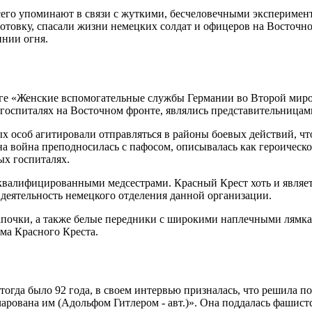
его упоминают в связи с жуткими, бесчеловечными эксперимен
вку, спасали жизни немецких солдат и офицеров на Восточном 
инии огня.
ге «Женские вспомогательные службы Германии во Второй миров
в госпиталях на Восточном фронте, являлись представительницам
ых особ агитировали отправляться в районы боевых действий, 
а война преподносилась с пафосом, описывалась как героическо
ых госпиталях.
квалифицированными медсестрами. Красный Крест хоть и являе
 деятельность немецкого отделения данной организации.
почки, а также белые передники с широкими наплечными лямкам
ма Красного Креста.
тогда было 92 года, в своем интервью призналась, что решила 
арована им (Адольфом Гитлером - авт.)». Она поддалась фашистс