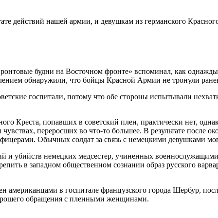
тате действий нашей армии, и девушкам из германского Красног
ронтовые будни на Восточном фронте» вспоминал, как однажды 
ивлением обнаружили, что бойцы Красной Армии не тронули ранен
советские госпитали, потому что обе стороны испытывали нехв
ого Креста, попавших в советский плен, практически нет, одн
 чувствах, переросших во что-то большее. В результате после 
 офицерами. Обычных солдат за связь с немецкими девушками мог
ий и убийств немецких медсестер, учиненных военнослужащими 
епить в западном общественном сознании образ русского варвар
плен американцами в госпитале французского города Шербур, по
хорошего обращения с пленными женщинами.