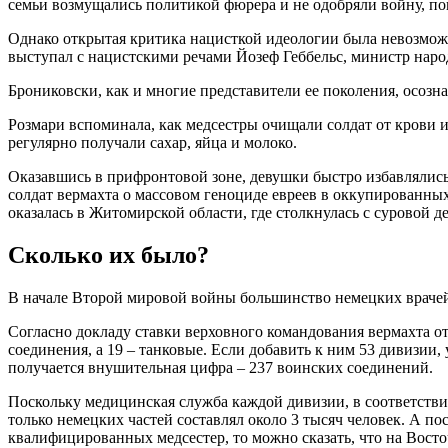
семьи возмущались политикой фюрера и не одобряли войну, по
Однако открытая критика нацисткой идеологии была невозможна
выступал с нацистскими речами Йозеф Геббельс, министр наро
Брониковски, как и многие представители ее поколения, осозн
Розмари вспоминала, как медсестры очищали солдат от крови и
регулярно получали сахар, яйца и молоко.
Оказавшись в прифронтовой зоне, девушки быстро избавлялись
солдат вермахта о массовом геноциде евреев в оккупированны
оказалась в Житомирской области, где столкнулась с суровой 
Сколько их было?
В начале Второй мировой войны большинство немецких врачей
Согласно докладу ставки верховного командования вермахта от
соединения, а 19 – танковые. Если добавить к ним 53 дивизи
получается внушительная цифра – 237 воинских соединений.
Поскольку медицинская служба каждой дивизии, в соответстви
только немецких частей составлял около 3 тысяч человек. А п
квалифицированных медсестер, то можно сказать, что на Вост