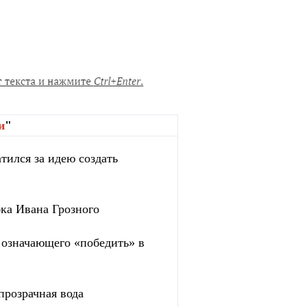
и
"
тился за идею создать
бка Ивана Грозного
, означающего «победить» в
прозрачная вода