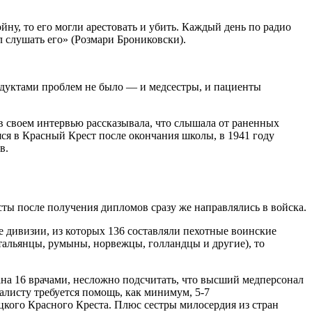
ну, то его могли арестовать и убить. Каждый день по радио
 слушать его» (Розмари Брониковски).
родуктами проблем не было — и медсестры, и пациенты
в своем интервью рассказывала, что слышала от раненных
ся в Красный Крест после окончания школы, в 1941 году
в.
ы после получения дипломов сразу же направлялись в войска.
е дивизии, из которых 136 составляли пехотные воинские
тальянцы, румыны, норвежцы, голландцы и другие), то
на 16 врачами, несложно подсчитать, что высший медперсонал
алисту требуется помощь, как минимум, 5-7
цкого Красного Креста. Плюс сестры милосердия из стран