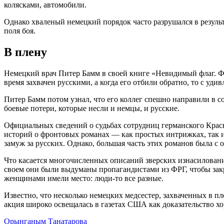
колясками, автомобили.
Однако хваленый немецкий порядок часто разрушался в резуль
поля боя.
В плену
Немецкий врач Питер Бамм в своей книге «Невидимый флаг. Ф
время захвачен русскими, а когда его отбили обратно, то с уд
Питер Бамм потом узнал, что его коллег спешно направили в 
боевые потери, которые несли и немцы, и русские.
Официальных сведений о судьбах сотрудниц германского Красн
историй о фронтовых романах — как простых интрижках, так и
замуж за русских. Однако, большая часть этих романов была с
Что касается многочисленных описаний зверских изнасилован
своем они были выдуманы пропагандистами из ФРГ, чтобы закр
женщинами имели место: люди-то все разные.
Известно, что несколько немецких медсестер, захваченных в 
акция широко освещалась в газетах США как доказательство 
Орынганым Танатарова