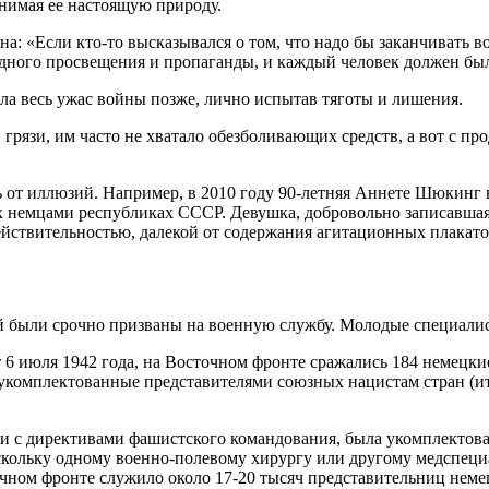
нимая ее настоящую природу.
: «Если кто-то высказывался о том, что надо бы заканчивать вой
дного просвещения и пропаганды, и каждый человек должен был
ала весь ужас войны позже, лично испытав тяготы и лишения.
 грязи, им часто не хватало обезболивающих средств, а вот с п
 от иллюзий. Например, в 2010 году 90-летняя Аннете Шюкинг 
х немцами республиках СССР. Девушка, добровольно записавшая
действительностью, далекой от содержания агитационных плакато
 были срочно призваны на военную службу. Молодые специалист
 6 июля 1942 года, на Восточном фронте сражались 184 немецки
и, укомплектованные представителями союзных нацистам стран (и
и с директивами фашистского командования, была укомплектова
оскольку одному военно-полевому хирургу или другому медспеци
очном фронте служило около 17-20 тысяч представительниц неме