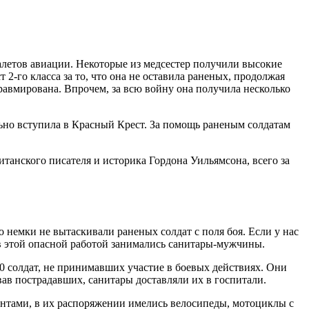
налетов авиации. Некоторые из медсестер получили высокие
-го класса за то, что она не оставила раненых, продолжая
травмирована. Впрочем, за всю войну она получила несколько
но вступила в Красный Крест. За помощь раненым солдатам
анского писателя и историка Гордона Уильямсона, всего за
 немки не вытаскивали раненых солдат с поля боя. Если у нас
в этой опасной работой занимались санитары-мужчины.
 солдат, не принимавших участие в боевых действиях. Они
в пострадавших, санитары доставляли их в госпитали.
нтами, в их распоряжении имелись велосипеды, мотоциклы с