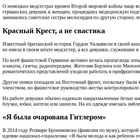
О немецких медсестрах времен Второй мировой войны чаще вс
германских девушек и женщин, прошедших медицинскую подгото
занимались советские сестры милосердия по другую сторону л
Красный Крест, а не свастика
Известный британский историк Гордон Уильямсон в своей кни
не имела в своем штате медсестер, а все девушки, служившие 
По всей фашистской Германии активно велась пропаганда: юн
плакаты, газеты, радиопередачи. Жителям Берлина или Мюнхен
романтических представлений уходили работать в прифронтов
Другие немки попадали на Восточный фронт, поскольку были 
членством, но фашистское руководство жестко контролировало
На работе девушки обычно надевали накрахмаленные белые ша
блузки, юбки, кители или шинели. На их одежде имелась эмбле
«Я была очарована Гитлером»
В 2014 году Розмари Брониковски (фамилия по мужу), которой 
идеями национал-социализма: «Я была молода и как ребенок оч