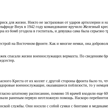
риск для жизни. Никто не застрахован от ударов артиллерии и 
ьфриде Внук в 1942 году командование вручило Железный крест 2
на из бомб угодила в госпиталь, и девушка сама была серьезно 
трой на Восточном фронте. Как и многие немки, она доброволь
жек спасали жизни военнослужащих вермахта. По сведениям брит
едсестер.
ного Креста от их коллег с другой стороны фронта было то, что
здоровые военнослужащие, оказавшиеся поблизости, то у немце
ласно штатному расписанию, помимо 16 врачей входили еще 600
ывали раненым первую неотложную помощь. Наскоро перебинтова
нской службы. Они носили с собой сумки с бинтами и медикаме