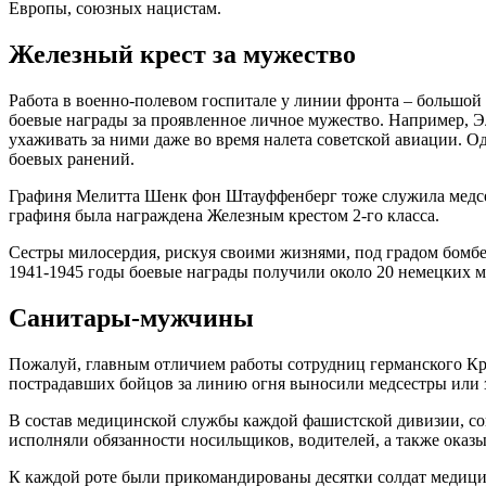
Европы, союзных нацистам.
Железный крест за мужество
Работа в военно-полевом госпитале у линии фронта – большой 
боевые награды за проявленное личное мужество. Например, Эл
ухаживать за ними даже во время налета советской авиации. Од
боевых ранений.
Графиня Мелитта Шенк фон Штауффенберг тоже служила медсес
графиня была награждена Железным крестом 2-го класса.
Сестры милосердия, рискуя своими жизнями, под градом бомбе
1941-1945 годы боевые награды получили около 20 немецких м
Санитары-мужчины
Пожалуй, главным отличием работы сотрудниц германского Крас
пострадавших бойцов за линию огня выносили медсестры или 
В состав медицинской службы каждой фашистской дивизии, сог
исполняли обязанности носильщиков, водителей, а также оказ
К каждой роте были прикомандированы десятки солдат медици