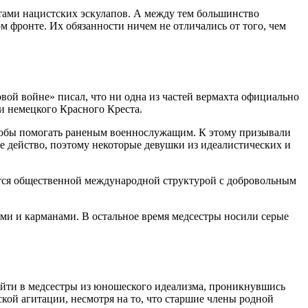
тами нацистских эскулапов. А между тем большинство
фронте. Их обязанности ничем не отличались от того, чем
ой войне» писал, что ни одна из частей вермахта официально
и немецкого Красного Креста.
чтобы помогать раненым военнослужащим. К этому призывали
е действо, поэтому некоторые девушки из идеалистических и
тся общественной международной структурой с добровольным
и и карманами. В остальное время медсестры носили серые
пойти в медсестры из юношеского идеализма, проникнувшись
кой агитации, несмотря на то, что старшие члены родной