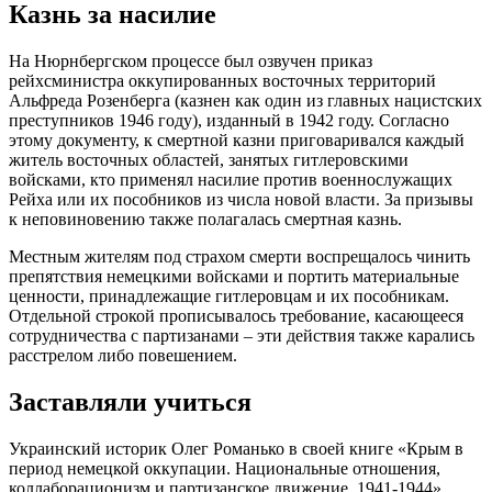
Казнь за насилие
На Нюрнбергском процессе был озвучен приказ
рейхсминистра оккупированных восточных территорий
Альфреда Розенберга (казнен как один из главных нацистских
преступников 1946 году), изданный в 1942 году. Согласно
этому документу, к смертной казни приговаривался каждый
житель восточных областей, занятых гитлеровскими
войсками, кто применял насилие против военнослужащих
Рейха или их пособников из числа новой власти. За призывы
к неповиновению также полагалась смертная казнь.
Местным жителям под страхом смерти воспрещалось чинить
препятствия немецкими войсками и портить материальные
ценности, принадлежащие гитлеровцам и их пособникам.
Отдельной строкой прописывалось требование, касающееся
сотрудничества с партизанами – эти действия также карались
расстрелом либо повешением.
Заставляли учиться
Украинский историк Олег Романько в своей книге «Крым в
период немецкой оккупации. Национальные отношения,
коллаборационизм и партизанское движение. 1941-1944»