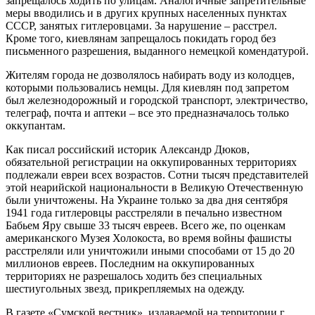
запрещалось ходить по улицам. Аналогичные запретительные
меры вводились и в других крупных населенных пунктах
СССР, занятых гитлеровцами. За нарушение – расстрел.
Кроме того, киевлянам запрещалось покидать город без
письменного разрешения, выданного немецкой комендатурой.
Жителям города не дозволялось набирать воду из колодцев,
которыми пользовались немцы. Для киевлян под запретом
был железнодорожный и городской транспорт, электричество,
телеграф, почта и аптеки – все это предназначалось только
оккупантам.
Как писал российский историк Александр Дюков,
обязательной регистрации на оккупированных территориях
подлежали евреи всех возрастов. Сотни тысяч представителей
этой неарийской национальности в Великую Отечественную
были уничтожены. На Украине только за два дня сентября
1941 года гитлеровцы расстреляли в печально известном
Бабьем Яру свыше 33 тысяч евреев. Всего же, по оценкам
американского Музея Холокоста, во время войны фашисты
расстреляли или уничтожили иными способами от 15 до 20
миллионов евреев. Последним на оккупированных
территориях не разрешалось ходить без специальных
шестиугольных звезд, прикрепляемых на одежду.
В газете «Сумской вестник», издаваемой на территории г.