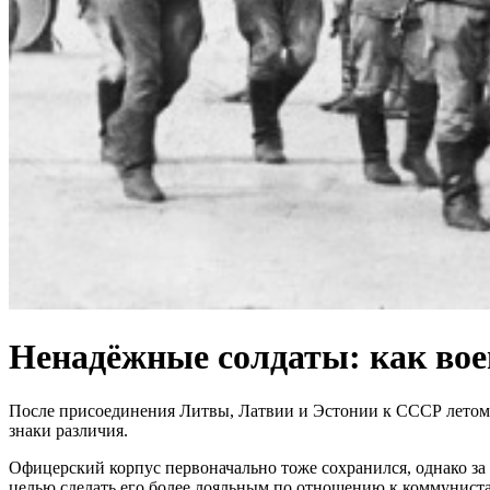
Ненадёжные солдаты: как вое
После присоединения Литвы, Латвии и Эстонии к СССР летом 
знаки различия.
Офицерский корпус первоначально тоже сохранился, однако за
целью сделать его более лояльным по отношению к коммунист