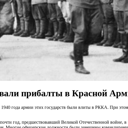
вали прибалты в Красной Арм
1940 года армии этих государств были влиты в РККА. При этом
 почти год, предшествовавший Великой Отечественной войне, в
ам. Многие офицерские должности были замещены командирами и