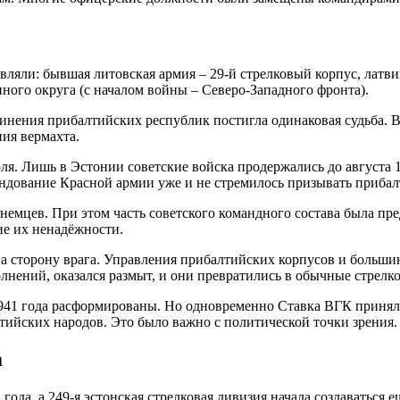
ли: бывшая литовская армия – 29-й стрелковый корпус, латвийс
нного округа (с началом войны – Северо-Западного фронта).
инения прибалтийских республик постигла одинаковая судьба. 
ия вермахта.
ля. Лишь в Эстонии советские войска продержались до августа 
андование Красной армии уже и не стремилось призывать прибал
немцев. При этом часть советского командного состава была пр
ие их ненадёжности.
а сторону врага. Управления прибалтийских корпусов и больши
лнений, оказался размыт, и они превратились в обычные стрелк
1941 года расформированы. Но одновременно Ставка ВГК принял
ийских народов. Это было важно с политической точки зрения.
а
года, а 249-я эстонская стрелковая дивизия начала создаваться 