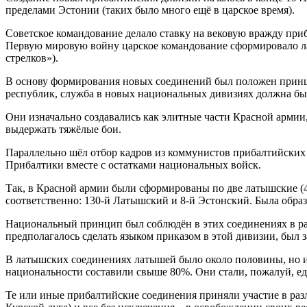
пределами Эстонии (таких было много ещё в царское время).
Советское командование делало ставку на вековую вражду приб
Первую мировую войну царское командование сформировало ла
стрелков»).
В основу формирования новых соединений был положен принци
республик, служба в новых национальных дивизиях должна был
Они изначально создавались как элитные части Красной армии,
выдержать тяжёлые бои.
Параллельно шёл отбор кадров из коммунистов прибалтийских 
Прибалтики вместе с остатками национальных войск.
Так, в Красной армии были сформированы по две латышские (43-
соответственно: 130-й Латышский и 8-й Эстонский. Была образо
Национальный принцип был соблюдён в этих соединениях в ра
предполагалось сделать языком приказом в этой дивизии, был 
В латышских соединениях латышей было около половины, но и
национальности составили свыше 80%. Они стали, пожалуй, 
Те или иные прибалтийские соединения приняли участие в ра