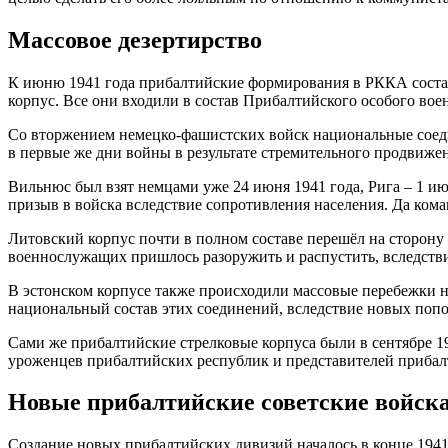
Массовое дезертирство
К июню 1941 года прибалтийские формирования в РККА составля
корпус. Все они входили в состав Прибалтийского особого вое
Со вторжением немецко-фашистских войск национальные соед
в первые же дни войны в результате стремительного продвижен
Вильнюс был взят немцами уже 24 июня 1941 года, Рига – 1 ию
призыв в войска вследствие сопротивления населения. Да ком
Литовский корпус почти в полном составе перешёл на сторону 
военнослужащих пришлось разоружить и распустить, вследств
В эстонском корпусе также происходили массовые перебежки н
национальный состав этих соединений, вследствие новых попо
Сами же прибалтийские стрелковые корпуса были в сентябре 
уроженцев прибалтийских республик и представителей прибалт
Новые прибалтийские советские войск
Создание новых прибалтийских дивизий началось в конце 1941 