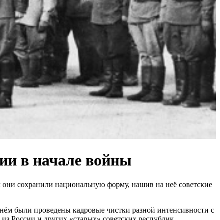
ии в начале войны
 они сохранили национальную форму, нашив на неё советские
 нём были проведены кадровые чистки разной интенсивности с
з России и других «старых» советских республик.