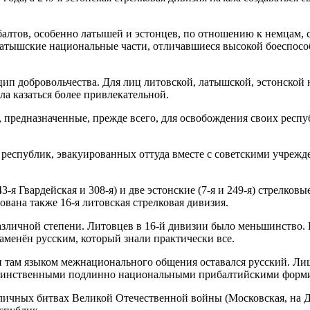
алтов, особенно латышей и эстонцев, по отношению к немцам, сч
тышские национальные части, отличавшиеся высокой боеспособн
п добровольчества. Для лиц литовской, латышской, эстонской 
а казаться более привлекательной.
 предназначенные, прежде всего, для освобождения своих респуб
республик, эвакуированных оттуда вместе с советскими учрежд
я Гвардейская и 308-я) и две эстонские (7-я и 249-я) стрелков
вана также 16-я литовская стрелковая дивизия.
зличной степени. Литовцев в 16-й дивизии было меньшинство. 
заменён русским, который знали практически все.
 там языком межнационального общения оставался русский. Лиш
единственными подлинно национальными прибалтийскими форми
зличных битвах Великой Отечественной войны (Московская, на 