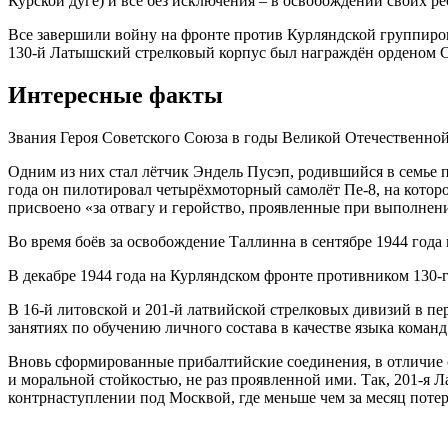
Курской дуге) и все без исключения – в освобождении своих р
Все завершили войну на фронте против Курляндской группиров
130-й Латышский стрелковый корпус был награждён орденом Су
Интересные факты
Звания Героя Советского Союза в годы Великой Отечественной
Одним из них стал лётчик Эндель Пусэп, родившийся в семье п
года он пилотировал четырёхмоторный самолёт Пе-8, на кото
присвоено «за отвагу и геройство, проявленные при выполнен
Во время боёв за освобождение Таллинна в сентябре 1944 года
В декабре 1944 года на Курляндском фронте противником 130-
В 16-й литовской и 201-й латвийской стрелковых дивизий в 
занятиях по обучению личного состава в качестве языка кома
Вновь сформированные прибалтийские соединения, в отличие 
и моральной стойкостью, не раз проявленной ими. Так, 201-я Л
контрнаступлении под Москвой, где меньше чем за месяц потер