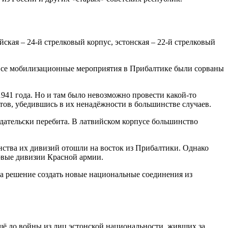
кая – 24-й стрелковый корпус, эстонская – 22-й стрелковый
Все мобилизационные мероприятия в Прибалтике были сорваны
1941 года. Но и там было невозможно провести какой-то
тов, убедившись в их ненадёжности в большинстве случаев.
едательски перебита. В латвийском корпусе большинство
нства их дивизий отошли на восток из Прибалтики. Однако
овые дивизии Красной армии.
а решение создать новые национальные соединения из
ещё до войны из лиц эстонской национальности, живших за