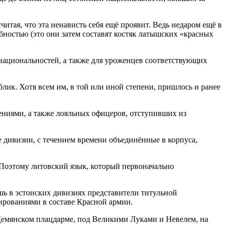
итая, что эта ненависть себя ещё проявит. Ведь недаром ещё в
остью (это они затем составят костяк латышских «красных
национальностей, а также для уроженцев соответствующих
лик. Хотя всем им, в той или иной степени, пришлось и ранее
ениями, а также лояльных офицеров, отступивших из
ые дивизии, с течением времени объединённые в корпуса,
Поэтому литовский язык, который первоначально
ь в эстонских дивизиях представители титульной
рованиями в составе Красной армии.
Демянском плацдарме, под Великими Луками и Невелем, на