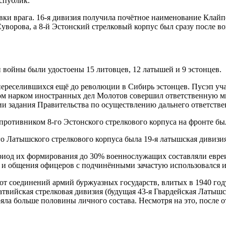
еспублик.
ки врага. 16-я дивизия получила почётное наименование Клайп
ворова, а 8-й Эстонский стрелковый корпус был сразу после в
 войны были удостоены 15 литовцев, 12 латышей и 9 эстонцев.
ереселившихся ещё до революции в Сибирь эстонцев. Пусэп участ
ром нарком иностранных дел Молотов совершил ответственную 
ии задания Правительства по осуществлению дальнего ответстве
 противником 8-го Эстонского стрелкового корпуса на фронте б
го Латышского стрелкового корпуса была 19-я латышская дивизи
период их формирования до 30% военнослужащих составляли евре
нд и общения офицеров с подчинёнными зачастую использовался 
от соединений армий буржуазных государств, влитых в 1940 год
атвийская стрелковая дивизия (будущая 43-я Гвардейская Латышск
яла больше половины личного состава. Несмотря на это, после о