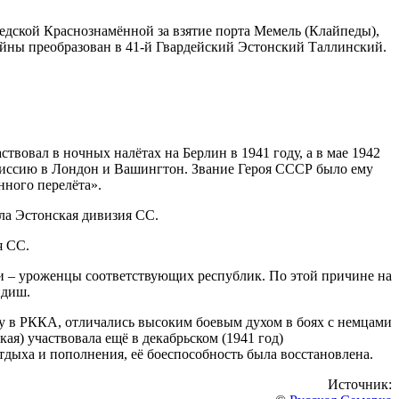
едской Краснознамённой за взятие порта Мемель (Клайпеды),
ойны преобразован в 41-й Гвардейский Эстонский Таллинский.
вовал в ночных налётах на Берлин в 1941 году, а в мае 1942
миссию в Лондон и Вашингтон. Звание Героя СССР было ему
нного перелёта».
ыла Эстонская дивизия СС.
я СС.
и – уроженцы соответствующих республик. По этой причине на
идиш.
у в РККА, отличались высоким боевым духом в боях с немцами
ая) участвовала ещё в декабрьском (1941 год)
тдыха и пополнения, её боеспособность была восстановлена.
Источник: