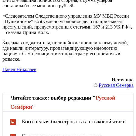
В итоге машина полностью сгорела, а сумма ущерба
составила более миллиона рублей.
«Следователем Следственного управления МУ МВД России
"Пушкинское" возбуждено уголовное дело по признакам
преступлений, предусмотренных статьями 167 и 213 УК РФ»,
– сказала Ирина Волк.
Задержав поджигателя, полицейские пришли к нему домой,
где нашли литературу, пропагандирующую идеологию
нацизма. Сам неонацист взят под стражу, его приятель в
розыске.
Павел Николаев
Источник:
©
Русская Семерка
Читайте также: выбор редакции "
Русской
Cемёрки
"
Кого нельзя было трогать в штыковой атаке