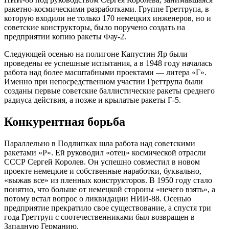
ракетно-космическими разработками. Группе Греттрупа, в
которую входили не только 170 немецких инженеров, но и
советские конструкторы, было поручено создать на
предприятии копию ракеты Фау-2.
Следующей осенью на полигоне Капустин Яр были
проведены ее успешные испытания, а в 1948 году началась
работа над более масштабными проектами — литера «Г».
Именно при непосредственном участии Греттрупа были
созданы первые советские баллистические ракеты среднего
радиуса действия, а позже и крылатые ракеты Г-5.
Конкурентная борьба
Параллельно в Подлипках шла работа над советскими
ракетами «Р». Ей руководил «отец» космической отрасли
СССР Сергей Королев. Он успешно совместил в новом
проекте немецкие и собственные наработки, буквально,
«выжав все» из пленных конструкторов. В 1950 году стало
понятно, что больше от немецкой стороны «нечего взять», а
потому встал вопрос о ликвидации НИИ-88. Осенью
предприятие прекратило свое существование, а спустя три
года Греттруп с соотечественниками был возвращен в
Западную Германию.