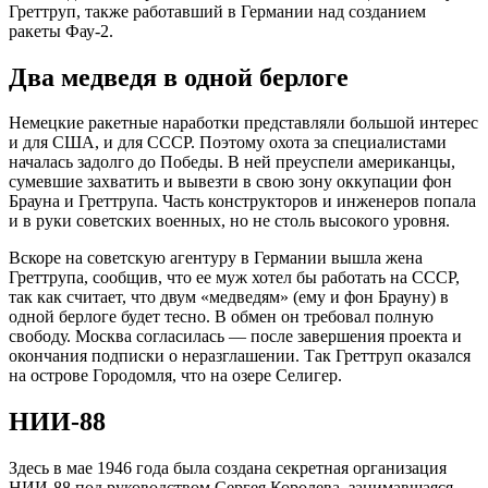
Греттруп, также работавший в Германии над созданием
ракеты Фау-2.
Два медведя в одной берлоге
Немецкие ракетные наработки представляли большой интерес
и для США, и для СССР. Поэтому охота за специалистами
началась задолго до Победы. В ней преуспели американцы,
сумевшие захватить и вывезти в свою зону оккупации фон
Брауна и Греттрупа. Часть конструкторов и инженеров попала
и в руки советских военных, но не столь высокого уровня.
Вскоре на советскую агентуру в Германии вышла жена
Греттрупа, сообщив, что ее муж хотел бы работать на СССР,
так как считает, что двум «медведям» (ему и фон Брауну) в
одной берлоге будет тесно. В обмен он требовал полную
свободу. Москва согласилась — после завершения проекта и
окончания подписки о неразглашении. Так Греттруп оказался
на острове Городомля, что на озере Селигер.
НИИ-88
Здесь в мае 1946 года была создана секретная организация
НИИ-88 под руководством Сергея Королева, занимавшаяся