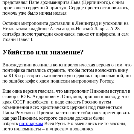
представлял Папе архимандрита Льва (Церпицкого), с ним
произошел сердечный приступ. Сердце просто остановилось,
помочь уже было ничем нельзя.
Останки митрополита доставили в Ленинград и упокоили на
Никольском кладбище Александро-Невской Лавры. А 28
сентября после трагедии скончался, также от инфаркта, и сам
Иоанн Павел I.
Убийство или знамение?
Впоследствии возникла конспирологическая версия о том, что
понтифика пытались отравить, чтобы потом возложить вину
на КГБ и рассорить католическую церковь с православной, но
по ошибке кофе с ядом поднесли митрополиту Ротову.
Еще одна версия гласила, что митрополит Никодим вступил в
сговор с Ю.В. Андроповым. Они, мол, пришли к выводу, что
крах СССР неизбежен, и надо спасать Россию путем
объединения всех христианских церквей под главенством
Папы Римского. Причем на этот пост собирался претендовать
как раз Никодим, которого сначала должны были
избрать
патриархом
Всея Руси. Но вмешались не то масоны,
не то иллюминаты – и «проект» провалился.