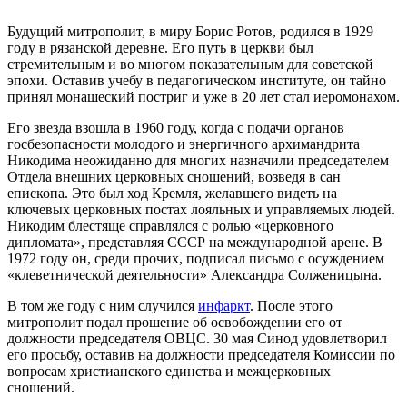
Будущий митрополит, в миру Борис Ротов, родился в 1929
году в рязанской деревне. Его путь в церкви был
стремительным и во многом показательным для советской
эпохи. Оставив учебу в педагогическом институте, он тайно
принял монашеский постриг и уже в 20 лет стал иеромонахом.
Его звезда взошла в 1960 году, когда с подачи органов
госбезопасности молодого и энергичного архимандрита
Никодима неожиданно для многих назначили председателем
Отдела внешних церковных сношений, возведя в сан
епископа. Это был ход Кремля, желавшего видеть на
ключевых церковных постах лояльных и управляемых людей.
Никодим блестяще справлялся с ролью «церковного
дипломата», представляя СССР на международной арене. В
1972 году он, среди прочих, подписал письмо с осуждением
«клеветнической деятельности» Александра Солженицына.
В том же году с ним случился
инфаркт
. После этого
митрополит подал прошение об освобождении его от
должности председателя ОВЦС. 30 мая Синод удовлетворил
его просьбу, оставив на должности председателя Комиссии по
вопросам христианского единства и межцерковных
сношений.