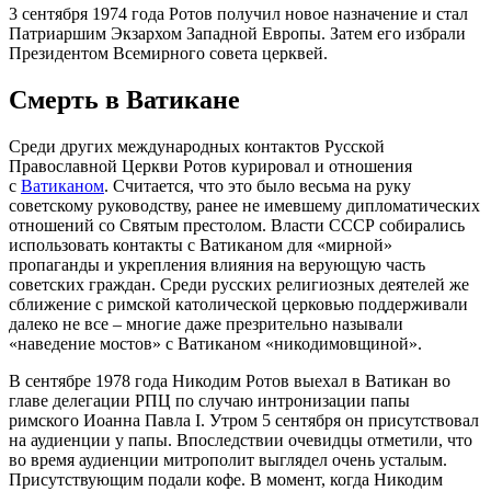
3 сентября 1974 года Ротов получил новое назначение и стал
Патриаршим Экзархом Западной Европы. Затем его избрали
Президентом Всемирного совета церквей.
Смерть в Ватикане
Среди других международных контактов Русской
Православной Церкви Ротов курировал и отношения
с
Ватиканом
. Считается, что это было весьма на руку
советскому руководству, ранее не имевшему дипломатических
отношений со Святым престолом. Власти СССР собирались
использовать контакты с Ватиканом для «мирной»
пропаганды и укрепления влияния на верующую часть
советских граждан. Среди русских религиозных деятелей же
сближение с римской католической церковью поддерживали
далеко не все – многие даже презрительно называли
«наведение мостов» с Ватиканом «никодимовщиной».
В сентябре 1978 года Никодим Ротов выехал в Ватикан во
главе делегации РПЦ по случаю интронизации папы
римского Иоанна Павла I. Утром 5 сентября он присутствовал
на аудиенции у папы. Впоследствии очевидцы отметили, что
во время аудиенции митрополит выглядел очень усталым.
Присутствующим подали кофе. В момент, когда Никодим