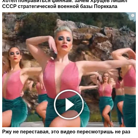
Хотел понравиться финнам: зачем Хрущев лишил
СССР стратегической военной базы Порккала
i
Ржу не переставая, это видео пересмотришь не раз