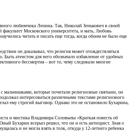
авного любимчика Ленина. Так, Николай Зенькович в своей
 факультет Московского университета, и мать, Любовь
аучились читать и писать еще тогда, когда обоим не было еще
едствии он доказывал, что религия может отождествляться
о. Быть атеистом для него обозначало избавление от удобных
ективного бессмертия – вот то, чему следовали многие
р с мальчишками, которые почитали религиозные святыни, он
продолжал интересоваться различными текстами религиозного
лал ему строгий выговор. Однако это не остановило Бухарина,
иста и мистика Владимира Соловьева «Краткая повесть об
Юный Бухарин всерьез решил, что он и есть антихрист. Зная о
щалась и не могла взять в толк, откуда у 12-летнего ребенка