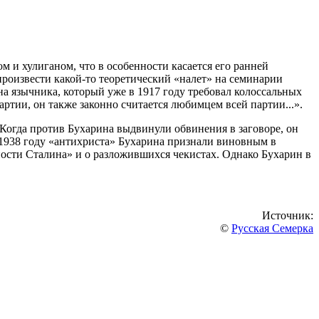
 и хулиганом, что в особенности касается его ранней
 произвести какой-то теоретический «налет» на семинарии
а язычника, который уже в 1917 году требовал колоссальных
тии, он также законно считается любимцем всей партии...».
. Когда против Бухарина выдвинули обвинения в заговоре, он
 в 1938 году «антихриста» Бухарина признали виновным в
ности Сталина» и о разложившихся чекистах. Однако Бухарин в
Источник:
©
Русская Семерка