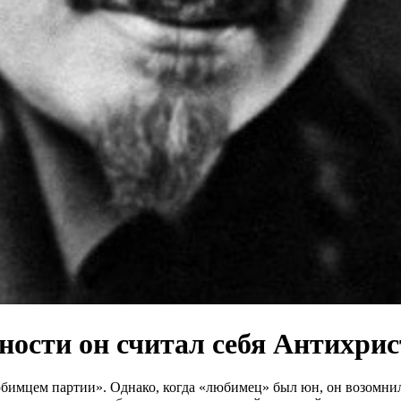
ности он считал себя Антихри
имцем партии». Однако, когда «любимец» был юн, он возомнил 