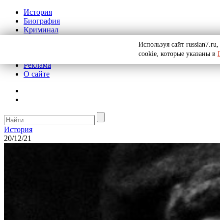
История
Биография
Криминал
СССР
Используя сайт russian7.r
Тайны
cookie, которые указаны в
Рекомендации
Реклама
О сайте
История
20/12/21