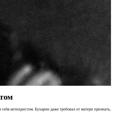
стом
себя антихристом. Бухарин даже требовал от матери признать,