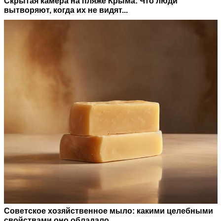
Скрытая камера на пляже Крыма: Что люди
вытворяют, когда их не видят...
Советское хозяйственное мыло: какими целебными
свойствами оно обладало