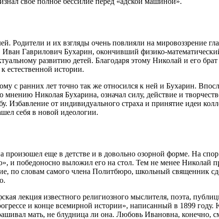
изнал свое полное бессилие перед «адской машиной».
лей. Родители и их взгляды очень повлияли на мировоззрение гл
, Иван Гаврилович Бухарин, окончивший физико-математический
уальному развитию детей. Благодаря этому Николай и его брат н
 к естественной истории.
у с ранних лет точно так же относился к ней и Бухарин. Впосл
по мнению Николая Бухарина, означал силу, действие и творчеств
бу. Избавление от индивидуального страха и принятие идеи колл
шел себя в новой идеологии.
а произошел еще в детстве и в довольно озорной форме. На спо
во», и победоносно выложил его на стол. Тем не менее Николай 
ние, по словам самого члена Политбюро, школьный священник сде
о.
ская лекция известного религиозного мыслителя, поэта, публиц
прогрессе и конце всемирной истории», написанный в 1899 году. 
шивал мать, не блудница ли она. Любовь Ивановна, конечно, сму