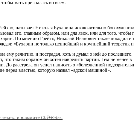
 чтобы мать призналась во всем.
Рейха», называет Николая Бухарина исключительно богохульником
зовал его, главным образом, или для явок, или для того, чтобы
харин. По мнению Грейгъ, Николай Иванович также походил и н
ждал: «Бухарин не только ценнейший и крупнейший теоретик пар
ла ему религию, и пострадал, хоть и думал о ней до последнего
ут, что таким образом он хотел навредить партии. Тем не менее
. До расстрела он успел написать о «болезненной подозритель
лие перед властью, которую назвал «адской машиной».