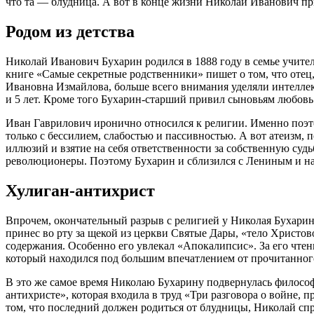
что та — блудница. А вот в конце жизни Николай Иванович пр
Родом из детства
Николай Иванович Бухарин родился в 1888 году в семье учите
книге «Самые секретные родственники» пишет о том, что отец
Ивановна Измайлова, больше всего внимания уделяли интеллект
и 5 лет. Кроме того Бухарин-старший привил сыновьям любовь
Иван Гаврилович иронично относился к религии. Именно поэтом
только с бессилием, слабостью и пассивностью. А вот атеизм, 
иллюзий и взятие на себя ответственности за собственную судь
революционеры. Поэтому Бухарин и сблизился с Лениным и на
Хулиган-антихрист
Впрочем, окончательный разрыв с религией у Николая Бухарин
принес во рту за щекой из церкви Святые Дары, «тело Христо
содержания. Особенно его увлекал «Апокалипсис». За его чте
который находился под большим впечатлением от прочитанног
В это же самое время Николаю Бухарину подвернулась философ
антихристе», которая входила в труд «Три разговора о войне, 
том, что последний должен родиться от блудницы, Николай спра