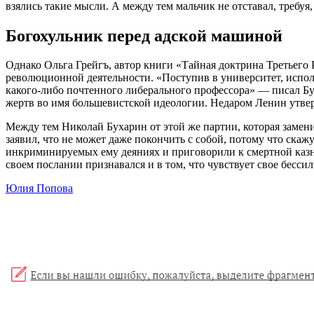
взялись такие мысли. А между тем мальчик не отставал, требуя,
Богохульник перед адской машиной
Однако Ольга Грейгъ, автор книги «Тайная доктрина Третьего 
революционной деятельности. «Поступив в университет, исполь
какого-либо почтенного либерального профессора» — писал Бу
жертв во имя большевистской идеологии. Недаром Ленин утвер
Между тем Николай Бухарин от этой же партии, которая замени
заявил, что не может даже покончить с собой, потому что скаж
инкриминируемых ему деяниях и приговорили к смертной казни
своем послании признавался и в том, что чувствует свое бесси
Юлия Попова