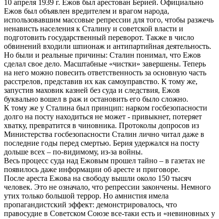
10 апреля 1939 г. Ежов был арестован Берией. Официально
Ежов был объявлен вредителем и врагом народа,
использовавшим массовые репрессии для того, чтобы разжечь
ненависть населения к Сталину и советской власти и
подготовить государственный переворот. Также в число
обвинений входили шпионаж и антипартийная деятельность.
Но были и реальные причины: Сталин понимал, что Ежов
сделал свое дело. Масштабные «чистки» завершены. Теперь
на него можно повесить ответственность за основную часть
расстрелов, представив их как самоуправство. К тому же,
запустив маховик казней без суда и следствия, Ежов
буквально вошел в раж и остановить его было сложно.
К тому же у Сталина был принцип: нарком госбезопасности
долго на посту находиться не может - привыкнет, потеряет
хватку, превратится в чиновника. Протоколы допросов из
Министерства госбезопасности Сталин лично читал даже в
последние годы перед смертью. Берия удержался на посту
дольше всех – по-видимому, из-за войны.
Весь процесс суда над Ежовым прошел тайно – в газетах не
появилось даже информации об аресте и приговоре.
После ареста Ежова на свободу вышли около 150 тысяч
человек. Это не означало, что репрессии закончены. Немного
утих только большой террор. Но амнистия имела
пропагандистский эффект: демонстрировалось, что
правосудие в Советском Союзе все-таки есть и «невиновных у