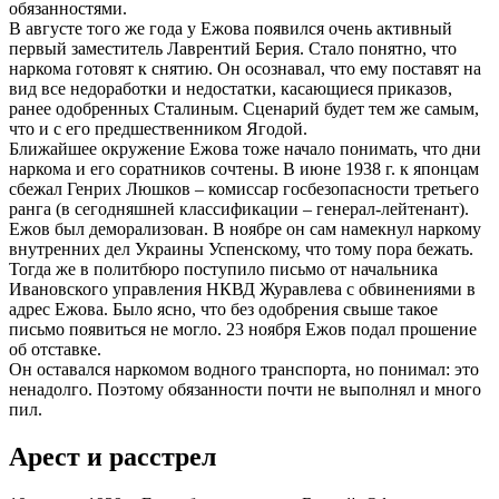
обязанностями.
В августе того же года у Ежова появился очень активный
первый заместитель Лаврентий Берия. Стало понятно, что
наркома готовят к снятию. Он осознавал, что ему поставят на
вид все недоработки и недостатки, касающиеся приказов,
ранее одобренных Сталиным. Сценарий будет тем же самым,
что и с его предшественником Ягодой.
Ближайшее окружение Ежова тоже начало понимать, что дни
наркома и его соратников сочтены. В июне 1938 г. к японцам
сбежал Генрих Люшков – комиссар госбезопасности третьего
ранга (в сегодняшней классификации – генерал-лейтенант).
Ежов был деморализован. В ноябре он сам намекнул наркому
внутренних дел Украины Успенскому, что тому пора бежать.
Тогда же в политбюро поступило письмо от начальника
Ивановского управления НКВД Журавлева с обвинениями в
адрес Ежова. Было ясно, что без одобрения свыше такое
письмо появиться не могло. 23 ноября Ежов подал прошение
об отставке.
Он оставался наркомом водного транспорта, но понимал: это
ненадолго. Поэтому обязанности почти не выполнял и много
пил.
Арест и расстрел