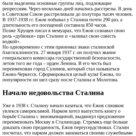
были выделены основные группы лиц, подлежащие
репрессиям. Через несколько дней начались расстрелы. В день
в Советском Союзе расстреливали до полутора тысяч человек.
В 1937-1938 гг. Ежов побывал у Сталина почти 290 раз, а
длительность его посещений составила 850 часов.
Позже Хрущев писал в мемуарах, что Ежов сознавал свою
роль «дубинки» при Сталине и «заливал свою совесть
водкой».
Но одновременно с этим принимал знаки сталинской
благосклонности. 27 января 1937 г. он получил звание
генеральского комиссара государственной безопасности,
летом того же года – орден Ленина. В его честь был
переименован город Сулимов, который стал называться
Ежово-Черкесск. Сформировался целый культ Ежова, по
популярности он шел сразу после Сталина и Молотова.
Начало недовольства Сталина
Уже в 1938 г. Сталину начало казаться, что Ежов слишком
увлекся саморекламой. Нарком хотел выпустить книгу о
борьбе Сталина с зиновьевщиной, выдвинул предложение
переименовать Москву в Сталинодар. Стремясь еще больше
доказать свою преданность, Ежов переусердствовал. Сталин
посчитал, что нарком должен заниматься своими служебными