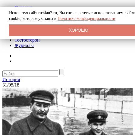
История
Биография
Используя сайт russian7.ru, Вы соглашаетесь с использованием файл
Криминал
cookie, которые указаны в
Политике конфиденциальности
Реклама на сайте
О сайте
ХОРОШО
Рекомендательные статьи
Тестостерон
Журналы
История
31/05/18