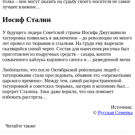
толка – они могут оказать на судьбу своего носителя не самое
лучшее влияние…
Иосиф Сталин
У будущего лидера Советской страны Иосифа Джугашвили
татуировка появилась в заключении – до революции он много
лет провел по тюрьмам и ссылкам. На груди ему вырезали
скалящийся синий череп. Состав для нанесения рисунка был
приготовлен из подручных средств – сахара, копоти
сожженного каблука кирзового сапога и… разведенной мочи.
Любопытно, что после Октябрьской революции людей с
татуировками стали преследовать, объявив это «пережитками
царского времени». Между тем, самой распространенной
татуировкой в советских тюрьмах, лагерях и колониях был…
портрет Сталина. Зэки даже верили, что она поможет
избежать расстрела…
Источник:
©
Русская Семерка
Читайте также