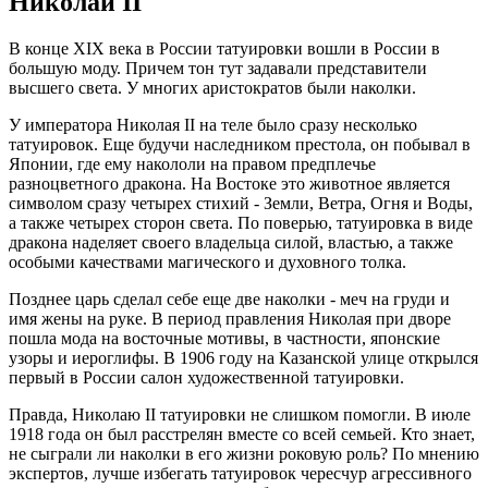
Николай II
В конце ХIХ века в России татуировки вошли в России в
большую моду. Причем тон тут задавали представители
высшего света. У многих аристократов были наколки.
У императора Николая II на теле было сразу несколько
татуировок. Еще будучи наследником престола, он побывал в
Японии, где ему накололи на правом предплечье
разноцветного дракона. На Востоке это животное является
символом сразу четырех стихий - Земли, Ветра, Огня и Воды,
а также четырех сторон света. По поверью, татуировка в виде
дракона наделяет своего владельца силой, властью, а также
особыми качествами магического и духовного толка.
Позднее царь сделал себе еще две наколки - меч на груди и
имя жены на руке. В период правления Николая при дворе
пошла мода на восточные мотивы, в частности, японские
узоры и иероглифы. В 1906 году на Казанской улице открылся
первый в России салон художественной татуировки.
Правда, Николаю II татуировки не слишком помогли. В июле
1918 года он был расстрелян вместе со всей семьей. Кто знает,
не сыграли ли наколки в его жизни роковую роль? По мнению
экспертов, лучше избегать татуировок чересчур агрессивного