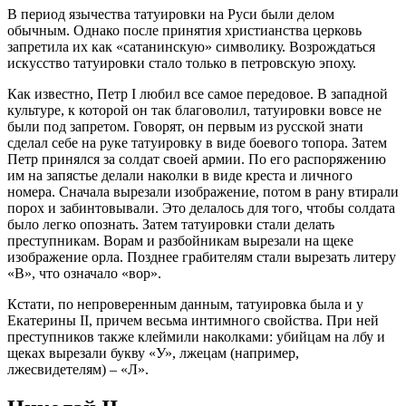
В период язычества татуировки на Руси были делом
обычным. Однако после принятия христианства церковь
запретила их как «сатанинскую» символику. Возрождаться
искусство татуировки стало только в петровскую эпоху.
Как известно, Петр I любил все самое передовое. В западной
культуре, к которой он так благоволил, татуировки вовсе не
были под запретом. Говорят, он первым из русской знати
сделал себе на руке татуировку в виде боевого топора. Затем
Петр принялся за солдат своей армии. По его распоряжению
им на запястье делали наколки в виде креста и личного
номера. Сначала вырезали изображение, потом в рану втирали
порох и забинтовывали. Это делалось для того, чтобы солдата
было легко опознать. Затем татуировки стали делать
преступникам. Ворам и разбойникам вырезали на щеке
изображение орла. Позднее грабителям стали вырезать литеру
«В», что означало «вор».
Кстати, по непроверенным данным, татуировка была и у
Екатерины II, причем весьма интимного свойства. При ней
преступников также клеймили наколками: убийцам на лбу и
щеках вырезали букву «У», лжецам (например,
лжесвидетелям) – «Л».