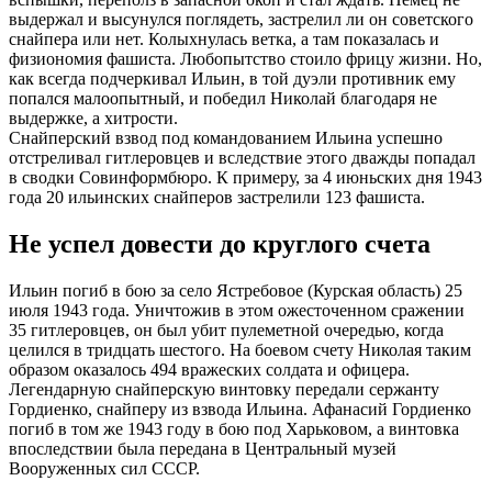
выдержал и высунулся поглядеть, застрелил ли он советского
снайпера или нет. Колыхнулась ветка, а там показалась и
физиономия фашиста. Любопытство стоило фрицу жизни. Но,
как всегда подчеркивал Ильин, в той дуэли противник ему
попался малоопытный, и победил Николай благодаря не
выдержке, а хитрости.
Снайперский взвод под командованием Ильина успешно
отстреливал гитлеровцев и вследствие этого дважды попадал
в сводки Совинформбюро. К примеру, за 4 июньских дня 1943
года 20 ильинских снайперов застрелили 123 фашиста.
Не успел довести до круглого счета
Ильин погиб в бою за село Ястребовое (Курская область) 25
июля 1943 года. Уничтожив в этом ожесточенном сражении
35 гитлеровцев, он был убит пулеметной очередью, когда
целился в тридцать шестого. На боевом счету Николая таким
образом оказалось 494 вражеских солдата и офицера.
Легендарную снайперскую винтовку передали сержанту
Гордиенко, снайперу из взвода Ильина. Афанасий Гордиенко
погиб в том же 1943 году в бою под Харьковом, а винтовка
впоследствии была передана в Центральный музей
Вооруженных сил СССР.