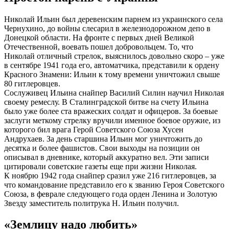
Николай Ильин был деревенским парнем из украинского села
Чернухино, до войны слесарил в железнодорожном депо в
Донецкой области. На фронте с первых дней Великой
Отечественной, воевать пошел добровольцем. То, что
Николай отличный стрелок, выяснилось довольно скоро – уже
в сентябре 1941 года его, автоматчика, представили к ордену
Красного Знамени: Ильин к тому времени уничтожил свыше
80 гитлеровцев.
Сослуживец Ильина снайпер Василий Силин научил Николая
своему ремеслу. В Сталинградской битве на счету Ильина
было уже более ста вражеских солдат и офицеров. За боевые
заслуги меткому стрелку вручили именное боевое оружие, из
которого бил врага Герой Советского Союза Хусен
Андрухаев. За день старшина Ильин мог уничтожить до
десятка и более фашистов. Свои выходы на позиции он
описывал в дневнике, который аккуратно вел. Эти записи
цитировали советские газеты еще при жизни Николая.
К ноябрю 1942 года снайпер сразил уже 216 гитлеровцев, за
что командование представило его к званию Героя Советского
Союза, в феврале следующего года орден Ленина и Золотую
Звезду заместитель политрука Н. Ильин получил.
«Землицу надо любить»