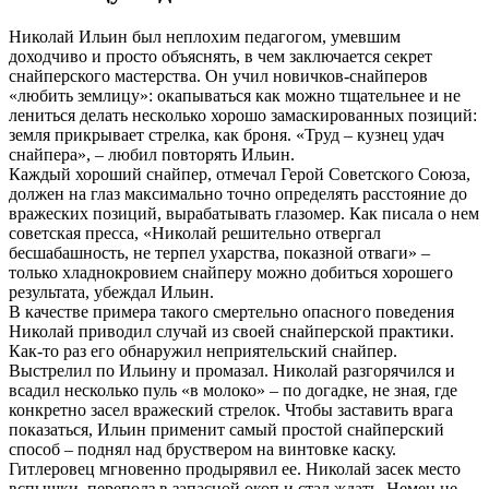
Николай Ильин был неплохим педагогом, умевшим
доходчиво и просто объяснять, в чем заключается секрет
снайперского мастерства. Он учил новичков-снайперов
«любить землицу»: окапываться как можно тщательнее и не
лениться делать несколько хорошо замаскированных позиций:
земля прикрывает стрелка, как броня. «Труд – кузнец удач
снайпера», – любил повторять Ильин.
Каждый хороший снайпер, отмечал Герой Советского Союза,
должен на глаз максимально точно определять расстояние до
вражеских позиций, вырабатывать глазомер. Как писала о нем
советская пресса, «Николай решительно отвергал
бесшабашность, не терпел ухарства, показной отваги» –
только хладнокровием снайперу можно добиться хорошего
результата, убеждал Ильин.
В качестве примера такого смертельно опасного поведения
Николай приводил случай из своей снайперской практики.
Как-то раз его обнаружил неприятельский снайпер.
Выстрелил по Ильину и промазал. Николай разгорячился и
всадил несколько пуль «в молоко» – по догадке, не зная, где
конкретно засел вражеский стрелок. Чтобы заставить врага
показаться, Ильин применит самый простой снайперский
способ – поднял над бруствером на винтовке каску.
Гитлеровец мгновенно продырявил ее. Николай засек место
вспышки, переполз в запасной окоп и стал ждать. Немец не