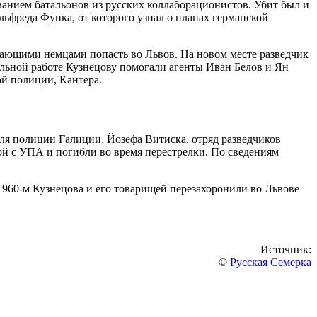
ванием батальонов из русских коллаборационистов. Убит был и
ьфреда Функа, от которого узнал о планах германской
упающими немцами попасть во Львов. На новом месте разведчик
ольной работе Кузнецову помогали агенты Иван Белов и Ян
й полиции, Кантера.
еля полиции Галиции, Йозефа Витиска, отряд разведчиков
ой с УПА и погибли во время перестрелки. По сведениям
960-м Кузнецова и его товарищей перезахоронили во Львове
Источник:
©
Русская Семерка