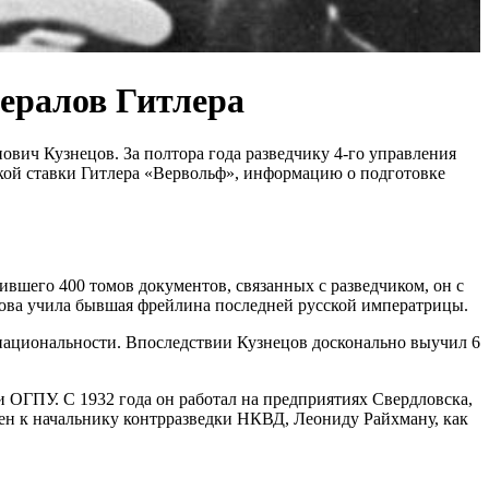
нералов Гитлера
вич Кузнецов. За полтора года разведчику 4-го управления
кой ставки Гитлера «Вервольф», информацию о подготовке
ившего 400 томов документов, связанных с разведчиком, он с
ецова учила бывшая фрейлина последней русской императрицы.
национальности. Впоследствии Кузнецов досконально выучил 6
и ОГПУ. С 1932 года он работал на предприятиях Свердловска,
ен к начальнику контрразведки НКВД, Леониду Райхману, как