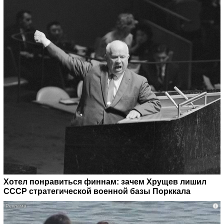
Хотел понравиться финнам: зачем Хрущев лишил
СССР стратегической военной базы Порккала
i