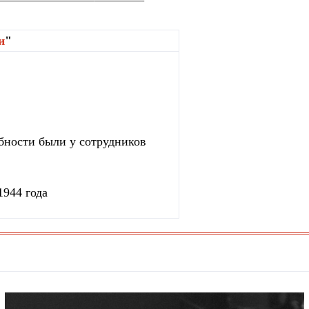
и
"
бности были у сотрудников
1944 года