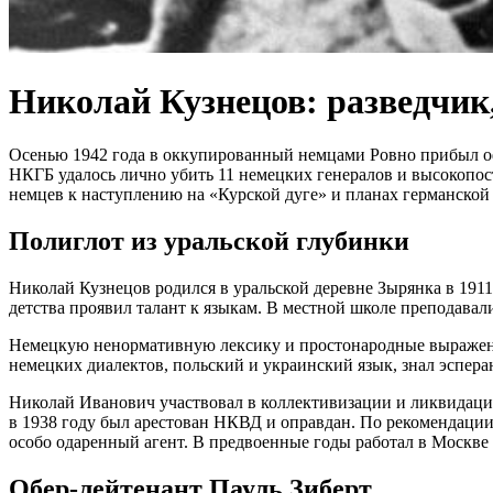
Николай Кузнецов: разведчик
Осенью 1942 года в оккупированный немцами Ровно прибыл офи
НКГБ удалось лично убить 11 немецких генералов и высокопос
немцев к наступлению на «Курской дуге» и планах германской 
Полиглот из уральской глубинки
Николай Кузнецов родился в уральской деревне Зырянка в 1911
детства проявил талант к языкам. В местной школе преподава
Немецкую ненормативную лексику и простонародные выражения
немецких диалектов, польский и украинский язык, знал эсперан
Николай Иванович участвовал в коллективизации и ликвидации
в 1938 году был арестован НКВД и оправдан. По рекомендации
особо одаренный агент. В предвоенные годы работал в Москве
Обер-лейтенант Пауль Зиберт