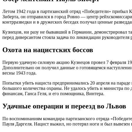
Летом 1942 года в партизанский отряд «Победители» прибыл К
Зиберта, он отправился в город Ровно — центр рейхскомиссар
контрразведки и в дружеских беседах получал ценные разведд
Кузнецов, ни разу не бывавший в Германии, демонстрировал та
перед диверсантом стояла задача по ликвидации руководителя
Охота на нацистских боссов
Первую удачную силовую акцию Кузнецов провел 7 февраля 194
Дополнительно он получил данные о готовящемся наступлении 
весны 1943 года.
Попытки убить нациста предпринимались 20 апреля на параде 
большого количества охраны. Не удалось убить и министра по 
финансам, Ганса Геля, и его помощника, Винтера.
Удачные операции и переезд во Львов
По воспоминаниям командира партизанского отряда «Победител
Пауля Даргеля. Нацист выжил, но потерял ноги и был вывезен