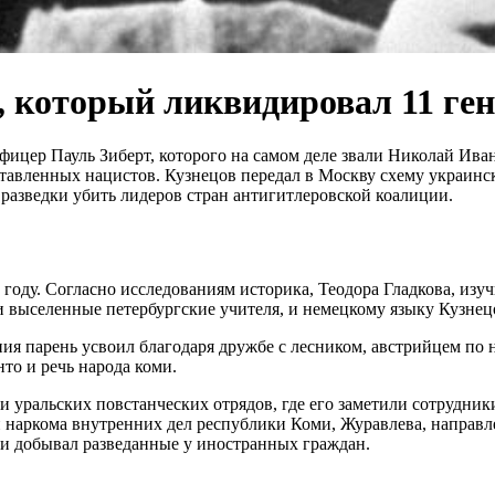
, который ликвидировал 11 ге
цер Пауль Зиберт, которого на самом деле звали Николай Ивано
тавленных нацистов. Кузнецов передал в Москву схему украинс
разведки убить лидеров стран антигитлеровской коалиции.
 году. Согласно исследованиям историка, Теодора Гладкова, изуч
ли выселенные петербургские учителя, и немецкому языку Кузн
 парень усвоил благодаря дружбе с лесником, австрийцем по 
то и речь народа коми.
 уральских повстанческих отрядов, где его заметили сотрудник
 наркома внутренних дел республики Коми, Журавлева, направл
 и добывал разведанные у иностранных граждан.