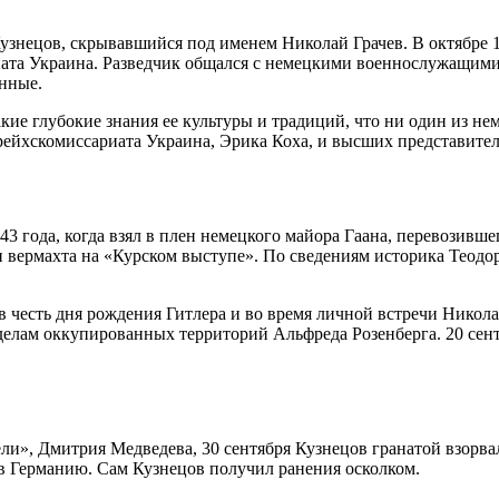
узнецов, скрывавшийся под именем Николай Грачев. В октябре 1
иата Украина. Разведчик общался с немецкими военнослужащими
анные.
кие глубокие знания ее культуры и традиций, что ни один из н
 рейхскомиссариата Украина, Эрика Коха, и высших представите
3 года, когда взял в плен немецкого майора Гаана, перевозивш
вермахта на «Курском выступе». По сведениям историка Теодор
в честь дня рождения Гитлера и во время личной встречи Никол
делам оккупированных территорий Альфреда Розенберга. 20 сент
и», Дмитрия Медведева, 30 сентября Кузнецов гранатой взорва
 в Германию. Сам Кузнецов получил ранения осколком.