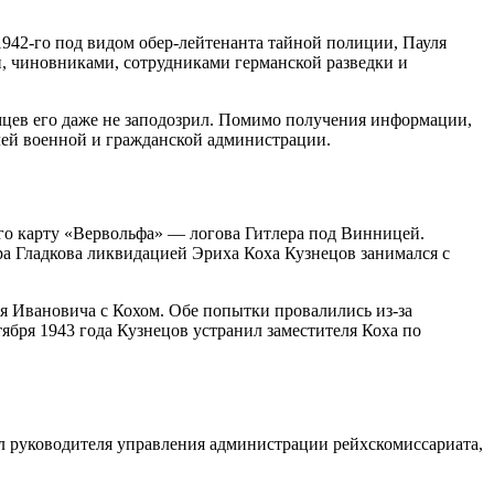
942-го под видом обер-лейтенанта тайной полиции, Пауля
, чиновниками, сотрудниками германской разведки и
емцев его даже не заподозрил. Помимо получения информации,
лей военной и гражданской администрации.
его карту «Вервольфа» — логова Гитлера под Винницей.
а Гладкова ликвидацией Эриха Коха Кузнецов занимался с
ая Ивановича с Кохом. Обе попытки провалились из-за
ября 1943 года Кузнецов устранил заместителя Коха по
л руководителя управления администрации рейхскомиссариата,