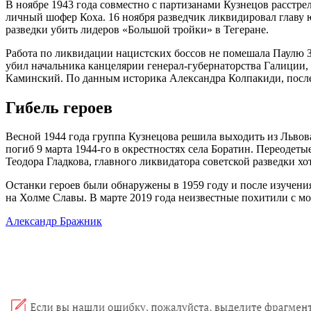
В ноябре 1943 года совместно с партизанами Кузнецов расстр
личный шофер Коха. 16 ноября разведчик ликвидировал главу 
разведки убить лидеров «Большой тройки» в Тегеране.
Работа по ликвидации нацистских боссов не помешала Паулю З
убил начальника канцелярии генерал-губернаторства Галиции, 
Каминский. По данным историка Александра Колпакиди, после
Гибель героев
Весной 1944 года группа Кузнецова решила выходить из Львова
погиб 9 марта 1944-го в окрестностях села Боратин. Переодет
Теодора Гладкова, главного ликвидатора советской разведки хо
Останки героев были обнаружены в 1959 году и после изучен
на Холме Славы. В марте 2019 года неизвестные похитили с м
Александр Бражник