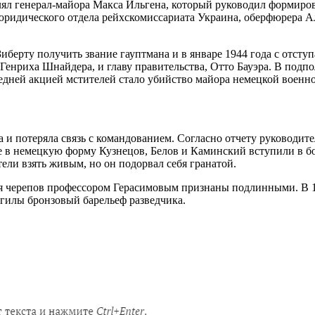
елял генерал-майора Макса Ильгена, который руководил формиро
юридического отдела рейхскомиссариата Украина, оберфюрера Ал
иберту получить звание гауптмана и в январе 1944 года с отст
Генриха Шнайдера, и главу правительства, Отто Бауэра. В подп
дней акцией мстителей стало убийство майора немецкой военно
 и потеряла связь с командованием. Согласно отчету руководит
ые в немецкую форму Кузнецов, Белов и Каминский вступили в б
тели взять живым, но он подорвал себя гранатой.
ия черепов профессором Герасимовым признаны подлинными. В 1
огилы бронзовый барельеф разведчика.