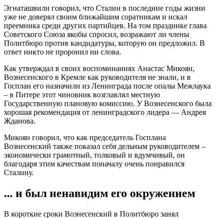
Эгнаташвили говорил, что Сталин в последние годы жизни
уже не доверял своим ближайшим соратникам и искал
преемника среди других партийцев. На том празднике глава
Советского Союза якобы спросил, возражают ли члены
Политбюро против кандидатуры, которую он предложил. В
ответ никто не проронил ни слова.
Как утверждал в своих воспоминаниях Анастас Микоян,
Вознесенского в Кремле как руководителя не знали, и в
Госплан его назначили из Ленинграда после опалы Межлаука
– в Питере этот чиновник возглавлял местную
Государственную плановую комиссию. У Вознесенского была
хорошая рекомендация от ленинградского лидера — Андрея
Жданова.
Микоян говорил, что как председатель Госплана
Вознесенский также показал себя дельным руководителем –
экономически грамотный, толковый и вдумчивый, он
благодаря этим качествам поначалу очень понравился
Сталину.
... и был ненавидим его окружением
В короткие сроки Вознесенский в Политбюро занял