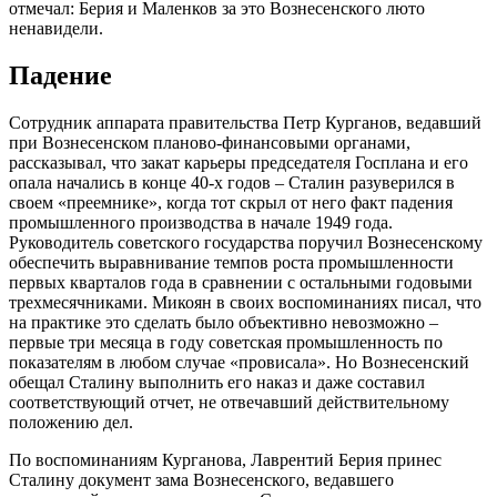
отмечал: Берия и Маленков за это Вознесенского люто
ненавидели.
Падение
Сотрудник аппарата правительства Петр Курганов, ведавший
при Вознесенском планово-финансовыми органами,
рассказывал, что закат карьеры председателя Госплана и его
опала начались в конце 40-х годов – Сталин разуверился в
своем «преемнике», когда тот скрыл от него факт падения
промышленного производства в начале 1949 года.
Руководитель советского государства поручил Вознесенскому
обеспечить выравнивание темпов роста промышленности
первых кварталов года в сравнении с остальными годовыми
трехмесячниками. Микоян в своих воспоминаниях писал, что
на практике это сделать было объективно невозможно –
первые три месяца в году советская промышленность по
показателям в любом случае «провисала». Но Вознесенский
обещал Сталину выполнить его наказ и даже составил
соответствующий отчет, не отвечавший действительному
положению дел.
По воспоминаниям Курганова, Лаврентий Берия принес
Сталину документ зама Вознесенского, ведавшего