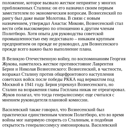
положение, которое вызвало жесткое неприятие у многих
приближенных Сталина: он его назначил своим первым
заместителем по экономическим вопросам. Вознесенский по
рангу был даже выше Молотова. В связи с новым
назначением, утверждал Анастас Микоян, Вознесенский стал
вести себя высокомерно по отношению к другим членам
Политбюро. Хотя опыта для руководства советской
промышленностью ему недоставало – никаким крупным
предприятием он прежде не руководил, для Вознесенского
прежде всего важно было выполнение плана.
В Великую Отечественную войну, по воспоминаниям Георгия
Жукова, наметилось жесткое противостояние Лаврентия
Берии и Николая Вознесенского: Вознесенский, в частности,
возражал Сталину против общефронтового наступления
советских войск после победы РККА над вермахтом под
Москвой в 1941 году. Берия упрекнул Вознесенского, но
Сталин на возражения главы Госплана никак не отреагировал.
Жуков полагал, что тогда генералиссимус еще считался с
мнением руководителя плановой комиссии.
Василевский также говорил, что Вознесенский был
практически единственным членом Политбюро, кто во время
войны мог напрямую спорить со Сталиным, и подобная
открытость генералиссимусу импонировала. Василевский