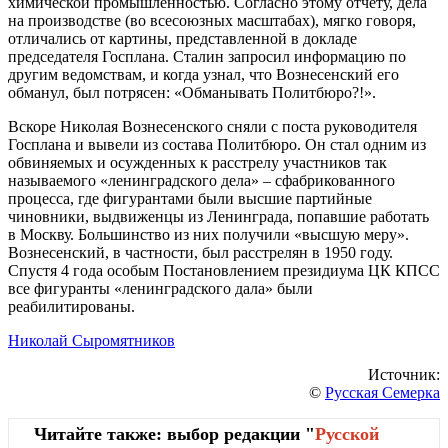
химической промышленностью. Согласно этому отчету, дела
на производстве (во всесоюзных масштабах), мягко говоря,
отличались от картины, представленной в докладе
председателя Госплана. Сталин запросил информацию по
другим ведомствам, и когда узнал, что Вознесенский его
обманул, был потрясен: «Обманывать Политбюро?!».
Вскоре Николая Вознесенского сняли с поста руководителя
Госплана и вывели из состава Политбюро. Он стал одним из
обвиняемых и осужденных к расстрелу участников так
называемого «ленинградского дела» – сфабрикованного
процесса, где фигурантами были высшие партийные
чиновники, выдвиженцы из Ленинграда, попавшие работать
в Москву. Большинство из них получили «высшую меру».
Вознесенский, в частности, был расстрелян в 1950 году.
Спустя 4 года особым Постановлением президиума ЦК КПСС
все фигуранты «ленинградского дала» были
реабилитированы.
Николай Сыромятников
Источник:
©
Русская Семерка
Читайте также: выбор редакции "
Русской