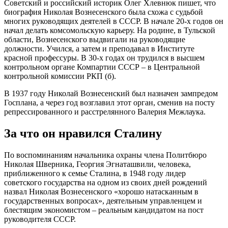
Советский и российский историк Олег Хлевнюк пишет, что
биография Николая Вознесенского была схожа с судьбой
многих руководящих деятелей в СССР. В начале 20-х годов он
начал делать комсомольскую карьеру. На родине, в Тульской
области, Вознесенского выдвигали на руководящие
должности. Учился, а затем и преподавал в Институте
красной профессуры. В 30-х годах он трудился в высшем
контрольном органе Компартии СССР – в Центральной
контрольной комиссии РКП (б).
В 1937 году Николай Вознесенский был назначен зампредом
Госплана, а через год возглавил этот орган, сменив на посту
репрессированного и расстрелянного Валерия Межлаука.
За что он нравился Сталину
По воспоминаниям начальника охраны члена Политбюро
Николая Шверника, Георгия Эгнаташвили, человека,
приближенного к семье Сталина, в 1948 году лидер
советского государства на одном из своих дней рождений
назвал Николая Вознесенского «хорошо натасканным в
государственных вопросах», деятельным управленцем и
блестящим экономистом – реальным кандидатом на пост
руководителя СССР.