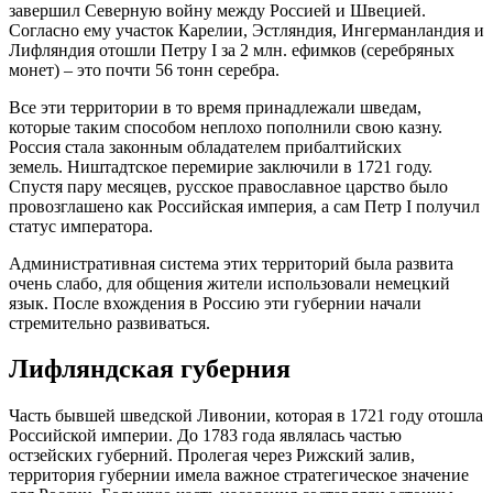
завершил Северную войну между Россией и Швецией.
Согласно ему участок Карелии, Эстляндия, Ингерманландия и
Лифляндия отошли Петру I за 2 млн. ефимков (серебряных
монет) – это почти 56 тонн серебра.
Все эти территории в то время принадлежали шведам,
которые таким способом неплохо пополнили свою казну.
Россия стала законным обладателем прибалтийских
земель.
Ништадтское
перемирие заключили в 1721 году.
Спустя пару месяцев, русское православное царство было
провозглашено как Российская империя, а сам Петр I получил
статус императора.
Административная система этих территорий была развита
очень слабо, для общения жители использовали немецкий
язык. После вхождения в Россию эти губернии начали
стремительно развиваться.
Лифляндская губерния
Часть бывшей шведской
Ливонии
, которая в 1721 году отошла
Российской империи. До 1783 года являлась частью
остзейских губерний. Пролегая через Рижский залив,
территория губернии имела важное стратегическое значение