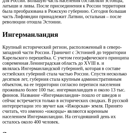
для России. Большую часть населения составляли эстонцы,
латыши и ливы. После присоединения к России территория
была преобразована в Рижскую губернию. Сегодня большая
часть
Лифляндии
принадлежит Латвии, остальная – после
революции отошла Эстонии.
Ингерманландия
Крупный исторический регион, расположенный в северо-
западной части России. Граничит с Эстонией до территории
Карельского перешейка. С учетом географического принципа
современная Ленинградская область до
XVIII
в. и
являлась
Ингерманландской
губернией, которая в составе
остзейских губерний стала частью России. Спустя несколько
десятков лет, губерния стала крупным административным
объектом, на ее территории согласно переписи населения
проживало более 100 тыс.
ингерманландцев
и около 13 тыс.
финнов. Название «
Ингерманландия
» пошло от шведов и
сейчас встречается только в исторических сводках. В русской
интерпретации это звучит как «Ижорская» земля. Принято
считать, что именно «
ижорцы
» являются коренным
населением
Ингерманландии
. На сегодняшний день их
осталось около 400 человек.