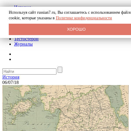
История
Биография
Используя сайт russian7.ru, Вы соглашаетесь с использованием файл
Криминал
cookie, которые указаны в
Политике конфиденциальности
Реклама на сайте
О сайте
ХОРОШО
Рекомендательные статьи
Тестостерон
Журналы
История
06/07/18