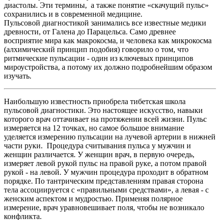
диастолы. Эти термины, а также понятие «скачущий пульс»
сохранились и в современной медицине.
Пульсовой диагностикой занимались все известные медики
древности, от Галена до Парацельса. Само древнее
восприятие мира как макрокосма, и человека как микрокосма
(алхимический принцип подобия) говорило о том, что
ритмические пульсации - один из ключевых принципов
мироустройства, а потому их должно подробнейшим образом
изучать.
Наибольшую известность приобрела тибетская школа
пульсовой диагностики. Это настоящее искусство, навыки
которого врач оттачивает на протяжении всей жизни. Пульс
измеряется на 12 точках, но самое большое внимание
уделяется измерению пульсации на лучевой артерии в нижней
части руки. Процедура считывания пульса у мужчин и
женщин различается. У женщин врач, в первую очередь,
измеряет левой рукой пульс на правой руке, а потом правой
рукой - на левой. У мужчин процедура проходит в обратном
порядке. По тантрическим представлениям правая сторона
тела ассоциируется с «правильными средствами», а левая - с
женским аспектом и мудростью. Применяя полярное
измерение, врач уравновешивает поля, чтобы не возникало
конфликта.