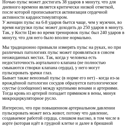
Ночью пульс может достигать 38 ударов в минуту, что для
дневного времени является критически низкой отметкой,
после которой прописывается активизация сердечной
активности кардиостимулятором.
У женщин пульс на 6-8 ударов бьется чаще, чем у мужчин, во
время нагрузки пульс может доходить до 250 ударов в минуту.
Так, у Кости Цзю во время тренировок пульс был 240 ударов в
минуту, что для него было вполне нормально.
Мы традиционно привыкли измерять пульс на руках, но при
различных патологиях пульс может проявляться в совсем
неожиданных местах. Так, когда у человека есть
недостаточность аортального клапана (не полностью
смыкаются створки клапана сердца), у него могут
пульсировать зрачки глаз.
Бывает также венозный пульс (в норме его нет) - когда из-за
врождённой патологии сосудов образуется патологическое
соустье (сообщение) между крупными венами и артериями.
Тогда кровь из артерий попадает прямиком в вены, минуя
микроциркуляторное русло.
Интересно, что при повышенном артериальном давлении
пульсировать может весь живот, потому что давление,
создаваемое работой сердца, слишком высоко, в том числе в
аорте (которая идёт в грудной клетке и далее в брюшной