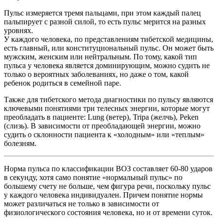
Пульс измеряется тремя пальцами, при этом каждый палец
пальпирует с разной силой, то есть пульс мерится на разных
уровнях.
У каждого человека, по представлениям тибетской медицины,
есть главный, или конституциональный пульс. Он может быть
мужским, женским или нейтральным. По тому, какой тип
пульса у человека является доминирующим, можно судить не
только о вероятных заболеваниях, но даже о том, какой
ребенок родиться в семейной паре.
Также для тибетского метода диагностики по пульсу являются
ключевыми понятиями три телесных энергии, которые могут
преобладать в пациенте: Lung (ветер), Tripa (желчь), Peken
(слизь). В зависимости от преобладающей энергии, можно
судить о склонности пациента к «холодным» или «теплым»
болезням.
Норма пульса по классификации ВОЗ составляет 60-80 ударов
в секунду, хотя само понятие «нормальный пульс» по
большему счету не больше, чем фигура речи, поскольку пульс
у каждого человека индивидуален. Причем понятие нормы
может различаться не только в зависимости от
физиологического состояния человека, но и от времени суток.