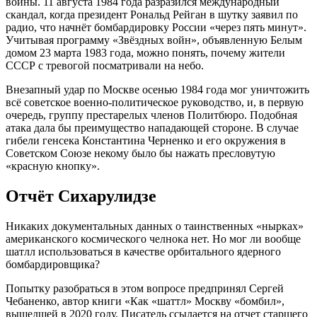
войны. 11 августа 1984 года разразился международный
скандал, когда президент Рональд Рейган в шутку заявил по
радио, что начнёт бомбардировку России «через пять минут».
Учитывая программу «Звёздных войн», объявленную Белым
домом 23 марта 1983 года, можно понять, почему жители
СССР с тревогой посматривали на небо.
Внезапный удар по Москве осенью 1984 года мог уничтожить
всё советское военно-политическое руководство, и, в первую
очередь, группу престарелых членов Политбюро. Подобная
атака дала бы преимущество нападающей стороне. В случае
гибели генсека Константина Черненко и его окружения в
Советском Союзе некому было бы нажать пресловутую
«красную кнопку».
Отчёт Сихарулидзе
Никаких документальных данных о таинственных «нырках»
американского космического челнока нет. Но мог ли вообще
шатлл использоваться в качестве орбитального ядерного
бомбардировщика?
Попытку разобраться в этом вопросе предпринял Сергей
Чебаненко, автор книги «Как «шаттл» Москву «бомбил»,
вышедшей в 2020 году. Писатель ссылается на отчет старшего