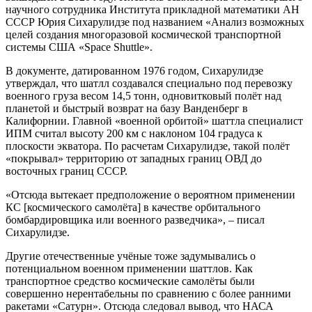
научного сотрудника Института прикладной математики АН
СССР Юрия Сихарулидзе под названием «Анализ возможных
целей создания многоразовой космической транспортной
системы США «Space Shuttle».
В документе, датированном 1976 годом, Сихарулидзе
утверждал, что шатлл создавался специально под перевозку
военного груза весом 14,5 тонн, одновитковый полёт над
планетой и быстрый возврат на базу Ванденберг в
Калифорнии. Главной «военной орбитой» шаттла специалист
ИПМ считал высоту 200 км с наклоном 104 градуса к
плоскости экватора. По расчетам Сихарулидзе, такой полёт
«покрывал» территорию от западных границ ОВД до
восточных границ СССР.
«Отсюда вытекает предположение о вероятном применении
КС [космического самолёта] в качестве орбитального
бомбардировщика или военного разведчика», – писал
Сихарулидзе.
Другие отечественные учёные тоже задумывались о
потенциальном военном применении шаттлов. Как
транспортное средство космические самолёты были
совершенно нерентабельны по сравнению с более ранними
ракетами «Сатурн». Отсюда следовал вывод, что НАСА