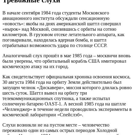
Тревожные слухи
В начале сентября 1984 года студенты Московского
авиационного института обсуждали сенсационную
«новость»: якобы на днях американский шаттл совершил
«нырок» над Москвой, снизившись с орбиты на сотню
километров. В грузовом отсеке летательного аппарата, как
поговаривали, находилась ядерная бомба, и шаттл
отрабатывал возможность удара по столице СССР.
Аналогичный слух прошёл в мае 1985 года – москвичи вновь
были уверены, что орбитальный корабль США имитировал
космическую атаку на их город.
Как свидетельствует официальная хроника освоения космоса,
30 августа 1984 года на орбиту Земли действительно был
запущен челнок «Дискавери», миссия которого длилась ровно
шесть суток. Шаттл вывел на орбиту три
телекоммуникационных спутника, а также испытал
солнечную батарею OAST-1. А весной 1985 года на шатлле
«Челленджер» в течение недели проводились эксперименты в
космической лаборатории «Спейслэб».
Слухи возникли не на пустом месте – человечество
переживало один из самых острых периодов Холодной