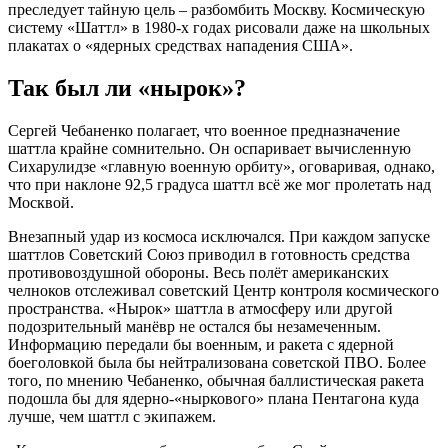
преследует тайную цель – разбомбить Москву. Космическую
систему «Шаттл» в 1980-х годах рисовали даже на школьных
плакатах о «ядерных средствах нападения США».
Так был ли «нырок»?
Сергей Чебаненко полагает, что военное предназначение
шаттла крайне сомнительно. Он оспаривает вычисленную
Сихарулидзе «главную военную орбиту», оговаривая, однако,
что при наклоне 92,5 градуса шаттл всё же мог пролетать над
Москвой.
Внезапный удар из космоса исключался. При каждом запуске
шаттлов Советский Союз приводил в готовность средства
противовоздушной обороны. Весь полёт американских
челноков отслеживал советский Центр контроля космического
пространства. «Нырок» шаттла в атмосферу или другой
подозрительный манёвр не остался бы незамеченным.
Информацию передали бы военным, и ракета с ядерной
боеголовкой была бы нейтрализована советской ПВО. Более
того, по мнению Чебаненко, обычная баллистическая ракета
подошла бы для ядерно-«ныркового» плана Пентагона куда
лучше, чем шаттл с экипажем.