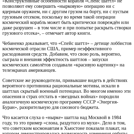
«Конструктивные особенности корабля «Спейс шаттл» не
позволяют ему совершить «нырковую» операцию ни с
ядерным оружием, ни с другим грузом на борту, ни с пустым
грузовым отсеком, поскольку во время такой операции
космический корабль может быть критически повреждён или
даже разрушен – в том числе и при попытке раскрыть створки
грузового отсека», – отмечает автор книги.
Чебаненко доказывает, что «Спейс шаттл» – детище лоббистов
космической отрасли США, пример неэффективного
расходования средств. Добавим, что свою роль, вероятно,
сыграла и внешняя эффектность шаттлов – запуски
космических самолётов создавали «красивую картинку» на
телеэкранах американцев.
Советские же руководители, привыкшие видеть в действиях
вероятного противника рациональные мотивы, искали в
шаттлах скрытый военный потенциал. Во многом именно эти
опасения и страх отстать в «звездных войнах» породили
аналогичную космическую программу СССР «Энергия-
Буран», разорительную для союзного бюджета.
Что касается слуха о «нырке» шаттла над Москвой в 1984
году, то это пример «слона, раздутого из мухи». Дело в том,
что советским космонавтам в Хьюстоне показали плакат, на
котором демонстрировалась возможность изменения орбиты