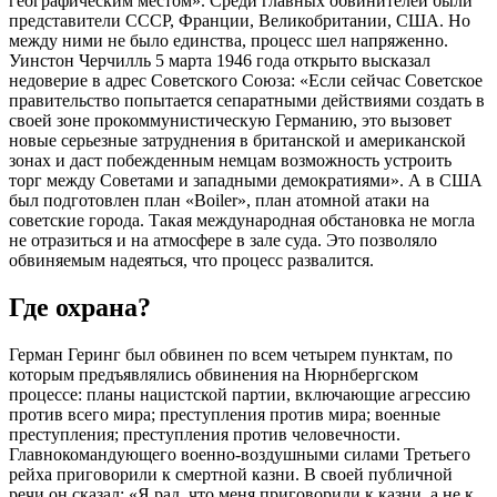
географическим местом». Среди главных обвинителей были
представители СССР, Франции, Великобритании, США. Но
между ними не было единства, процесс шел напряженно.
Уинстон Черчилль 5 марта 1946 года открыто высказал
недоверие в адрес Советского Союза: «Если сейчас Советское
правительство попытается сепаратными действиями создать в
своей зоне прокоммунистическую Германию, это вызовет
новые серьезные затруднения в британской и американской
зонах и даст побежденным немцам возможность устроить
торг между Советами и западными демократиями». А в США
был подготовлен план «Boiler», план атомной атаки на
советские города. Такая международная обстановка не могла
не отразиться и на атмосфере в зале суда. Это позволяло
обвиняемым надеяться, что процесс развалится.
Где охрана?
Герман Геринг был обвинен по всем четырем пунктам, по
которым предъявлялись обвинения на Нюрнбергском
процессе: планы нацистской партии, включающие агрессию
против всего мира; преступления против мира; военные
преступления; преступления против человечности.
Главнокомандующего военно-воздушными силами Третьего
рейха приговорили к смертной казни. В своей публичной
речи он сказал: «Я рад, что меня приговорили к казни, а не к