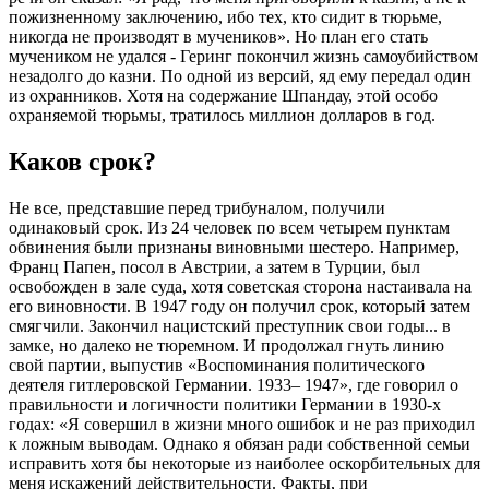
пожизненному заключению, ибо тех, кто сидит в тюрьме,
никогда не производят в мучеников». Но план его стать
мучеником не удался - Геринг покончил жизнь самоубийством
незадолго до казни. По одной из версий, яд ему передал один
из охранников. Хотя на содержание Шпандау, этой особо
охраняемой тюрьмы, тратилось миллион долларов в год.
Каков срок?
Не все, представшие перед трибуналом, получили
одинаковый срок. Из 24 человек по всем четырем пунктам
обвинения были признаны виновными шестеро. Например,
Франц Папен, посол в Австрии, а затем в Турции, был
освобожден в зале суда, хотя советская сторона настаивала на
его виновности. В 1947 году он получил срок, который затем
смягчили. Закончил нацистский преступник свои годы... в
замке, но далеко не тюремном. И продолжал гнуть линию
свой партии, выпустив «Воспоминания политического
деятеля гитлеровской Германии. 1933– 1947», где говорил о
правильности и логичности политики Германии в 1930-х
годах: «Я совершил в жизни много ошибок и не раз приходил
к ложным выводам. Однако я обязан ради собственной семьи
исправить хотя бы некоторые из наиболее оскорбительных для
меня искажений действительности. Факты, при