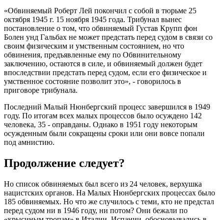
«Обвиняемый Роберт Лей покончил с собой в тюрьме 25
октября 1945 г. 15 ноября 1945 года. Трибунал вынес
постановление о том, что обвиняемый Густав Крупп фон
Болен унд Гальбах не может предстать перед судом в связи со
своим физическим и умственным состоянием, но что
обвинения, предъявленные ему по Обвинительному
заключению, остаются в силе, и обвиняемый должен будет
впоследствии предстать перед судом, если его физическое и
умственное состояние позволит это», - говорилось в
приговоре трибунала.
Последний Малый Нюнбергский процесс завершился в 1949
году. По итогам всех малых процессов было осуждено 142
человека, 35 - оправданы. Однако в 1951 году некоторым
осужденным были сокращены сроки или они вовсе попали
под амнистию.
Продолжение следует?
Но список обвиняемых был всего из 24 человек, верхушка
нацистских органов. На Малых Нюнбергских процессах было
185 обвиняемых. Но что же случилось с теми, кто не предстал
перед судом ни в 1946 году, ни потом? Они бежали по
«крысиным тропам» в Италии, Испании, обосновывались в