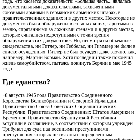
года. Что касается доказательств: «Большая часть... являлась
документальными доказательствами, захваченными
союзными армиями в германских армейских штабах, в
правительственных зданиях и в других местах. Некоторые из
документов были обнаружены в соляных копях, зарытыми в
землю, спрятанными за ложными стенами и в других местах,
которые считались недоступными с точки зрения
обнаружения этих документов». Но, несмотря на объемные
свидетельства, ни Гитлер, ни Геббельс, ни Гиммлер не были в
списке осужденных. Гитлер не был осужден даже заочно, как,
например, Мартин Борман. Хотя последний также покончил
жизнь самоубийством, пытаясь покинуть Берлин в мае 1945
года.
Где единство?
«8 августа 1945 года Правительство Соединенного
Королевства Великобритании и Северной Ирландии,
Правительство Союза Советских Социалистических
Республик, Правительство Соединенных Штатов Америки и
Временное Правительство Французской Республики
вступили в соглашение, в соответствии с которым учрежден
Трибунал для суда над военными преступниками,
преступления которых не связаны с определенным