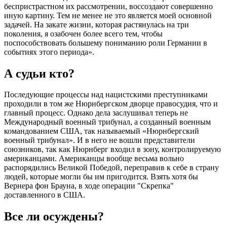
беспристрастном их рассмотрении, воссоздают совершенно
иную картину. Тем не менее не это является моей основной
задачей. На закате жизни, которая растянулась на три
поколения, я озабочен более всего тем, чтобы
поспособствовать большему пониманию роли Германии в
событиях этого периода».
А судьи кто?
Последующие процессы над нацистскими преступниками
проходили в том же Нюрнбергском дворце правосудия, что и
главный процесс. Однако дела заслушивал теперь не
Международный военный трибунал, а созданный военным
командованием США, так называемый «Нюрнбергский
военный трибунал». И в него не вошли представители
союзников, так как Нюрнберг входил в зону, контролируемую
американцами. Американцы вообще весьма вольно
распорядились Великой Победой, переправив к себе в страну
людей, которые могли бы им пригодится. Взять хотя бы
Вернера фон Брауна, в ходе операции "Скрепка"
доставленного в США.
Все ли осуждены?