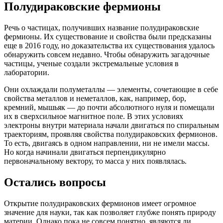
Полудираковские фермионы
Речь о частицах, получивших название полудираковские
фермионы. Их существование и свойства были предсказаны
еще в 2016 году, но доказательства их существования удалось
обнаружить совсем недавно. Чтобы обнаружить загадочные
частицы, ученые создали экстремальные условия в
лаборатории.
Они охлаждали полуметаллы — элементы, сочетающие в себе
свойства металлов и неметаллов, как, например, бор,
кремний, мышьяк — до почти абсолютного нуля и помещали
их в сверхсильное магнитное поле. В этих условиях
электроны внутри материала начали двигаться по спиральным
траекториям, проявляя свойства полудираковских фермионов.
То есть, двигаясь в одном направлении, ни не имели массы.
Но когда начинали двигаться перпендикулярно
первоначальному вектору, то масса у них появлялась.
Остались вопросы
Открытие полудираковских фермионов имеет огромное
значение для науки, так как позволяет глубже понять природу
материи. Однако пока не совсем понятно, являются ли