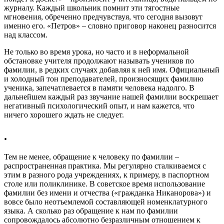
журналу. Каждый школьник помнит эти тягостные
мгновения, обреченно предчувствуя, что сегодня вызовут
именно его. «Петров» – словно приговор наконец разносится
над классом.
Не только во время урока, но часто и в неформальной
обстановке учителя продолжают называть учеников по
фамилии, в редких случаях добавляя к ней имя. Официальный
и холодный тон преподавателей, произносящих фамилию
ученика, запечатлевается в памяти человека надолго. В
дальнейшем каждый раз звучание нашей фамилии воскрешает
негативный психологический опыт, и нам кажется, что
ничего хорошего ждать не следует.
.
Тем не менее, обращение к человеку по фамилии –
распространенная практика. Мы регулярно сталкиваемся с
этим в разного рода учреждениях, к примеру, в паспортном
столе или поликлинике. В советское время использование
фамилии без имени и отчества («гражданка Никанорова») и
вовсе было неотъемлемой составляющей номенклатурного
языка. А сколько раз обращение к нам по фамилии
сопровождалось абсолютно безразличным отношением к