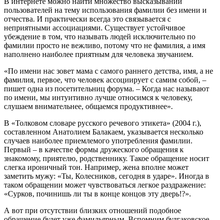
В интернете можно найти множество высказываний
пользователей на тему использования фамилии без имени и
отчества. И практически всегда это связывается с
неприятными ассоциациями. Существует устойчивое
убеждение в том, что называть людей исключительно по
фамилии просто не вежливо, потому что не фамилия, а имя
наполнено наиболее приятным для человека звучанием.
«По имени нас зовет мама с самого раннего детства, имя, а не
фамилия, первое, что человек ассоциирует с самим собой, –
пишет одна из посетительниц форума. – Когда нас называют
по имени, мы интуитивно лучше относимся к человеку,
слушаем внимательнее, общаемся продуктивнее».
В «Толковом словаре русского речевого этикета» (2004 г.),
составленном Анатолием Балакаем, указывается несколько
случаев наиболее приемлемого употребления фамилии.
Первый – в качестве формы дружеского обращения к
знакомому, приятелю, родственнику. Такое обращение носит
слегка ироничный тон. Например, жена вполне может
заметить мужу: «Ты, Колесников, сегодня в ударе». Иногда в
таком обращении может чувствоваться легкое раздражение:
«Сурков, починишь ли ты в конце концов эту дверь!?».
А вот при отсутствии близких отношений подобное
обращение будет уже фамильярным. Вспомним булгаковское