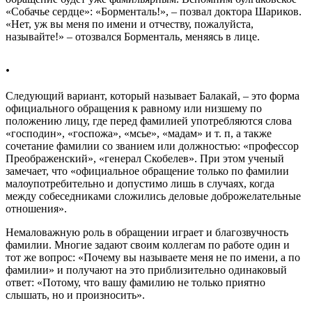
«Собачье сердце»: «Борменталь!», – позвал доктора Шариков.
«Нет, уж вы меня по имени и отчеству, пожалуйста,
называйте!» – отозвался Борменталь, меняясь в лице.
.
Следующий вариант, который называет Балакай, – это форма
официального обращения к равному или низшему по
положению лицу, где перед фамилией употребляются слова
«господин», «госпожа», «мсье», «мадам» и т. п, а также
сочетание фамилии со званием или должностью: «профессор
Преображенский», «генерал Скобелев». При этом ученый
замечает, что «официальное обращение только по фамилии
малоупотребительно и допустимо лишь в случаях, когда
между собеседниками сложились деловые доброжелательные
отношения».
Немаловажную роль в обращении играет и благозвучность
фамилии. Многие задают своим коллегам по работе один и
тот же вопрос: «Почему вы называете меня не по имени, а по
фамилии» и получают на это приблизительно одинаковый
ответ: «Потому, что вашу фамилию не только приятно
слышать, но и произносить».