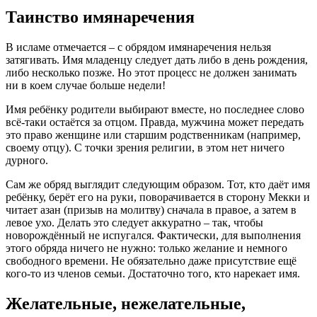
Таинство имянаречения
В исламе отмечается – с обрядом имянаречения нельзя
затягивать. Имя младенцу следует дать либо в день рождения,
либо несколько позже. Но этот процесс не должен занимать
ни в коем случае больше недели!
Имя ребёнку родители выбирают вместе, но последнее слово
всё-таки остаётся за отцом. Правда, мужчина может передать
это право женщине или старшим родственникам (например,
своему отцу). С точки зрения религии, в этом нет ничего
дурного.
Сам же обряд выглядит следующим образом. Тот, кто даёт имя
ребёнку, берёт его на руки, поворачивается в сторону Мекки и
читает азан (призыв на молитву) сначала в правое, а затем в
левое ухо. Делать это следует аккуратно – так, чтобы
новорождённый не испугался. Фактически, для выполнения
этого обряда ничего не нужно: только желание и немного
свободного времени. Не обязательно даже присутствие ещё
кого-то из членов семьи. Достаточно того, кто нарекает имя.
Желательные, нежелательные,