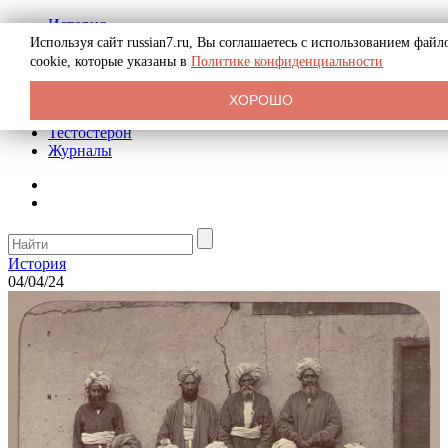
История
Биография
Используя сайт russian7.ru, Вы соглашаетесь с использованием файл
Криминал
cookie, которые указаны в
Политике конфиденциальности
Реклама на сайте
О сайте
ХОРОШО
Рекомендательные статьи
Тестостерон
Журналы
История
04/04/24