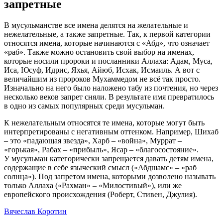
запретные
В мусульманстве все имена делятся на желательные и
нежелательные, а также запретные. Так, к первой категории
относятся имена, которые начинаются с «Абд», что означает
«раб». Также можно остановить свой выбор на именах,
которые носили пророки и посланники Аллаха: Адам, Муса,
Иса, Юсуф, Идрис, Яхья, Айюб, Исхак, Исмаиль. А вот с
величайшим из пророков Мухаммедом не всё так просто.
Изначально на него было наложено табу из почтения, но через
несколько веков запрет сняли. В результате имя превратилось
в одно из самых популярных среди мусульман.
К нежелательным относятся те имена, которые могут быть
интерпретированы с негативным оттенком. Например, Шихаб
– это «падающая звезда», Харб – «война», Муррат –
«горькая», Рабах – «прибыль», Ясар – «благосостояние».
У мусульман категорически запрещается давать детям имена,
содержащие в себе языческий смысл («Абдшамс» – «раб
солнца»). Под запретом имена, которыми дозволено называть
только Аллаха («Рахман» – «Милостивый»), или же
европейского происхождения (Роберт, Стивен, Джулия).
Вячеслав Коротин