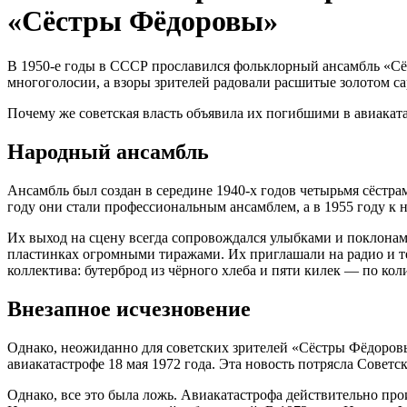
«Сёстры Фёдоровы»
В 1950-е годы в СССР прославился фольклорный ансамбль «Сё
многоголосии, а взоры зрителей радовали расшитые золотом 
Почему же советская власть объявила их погибшими в авиакат
Народный ансамбль
Ансамбль был создан в середине 1940-х годов четырьмя сёст
году они стали профессиональным ансамблем, а в 1955 году к
Их выход на сцену всегда сопровождался улыбками и поклонами
пластинках огромными тиражами. Их приглашали на радио и те
коллектива: бутерброд из чёрного хлеба и пяти килек — по кол
Внезапное исчезновение
Однако, неожиданно для советских зрителей «Сёстры Фёдоровы» 
авиакатастрофе 18 мая 1972 года. Эта новость потрясла Совет
Однако, все это была ложь. Авиакатастрофа действительно про