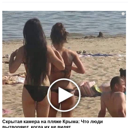
i
Скрытая камера на пляже Крыма: Что люди
вытворяют, когда их не видят...