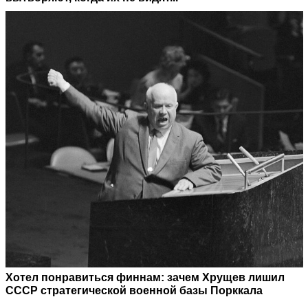
Хотел понравиться финнам: зачем Хрущев лишил
СССР стратегической военной базы Порккала