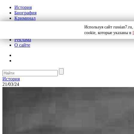
История
Биография
Криминал
СССР
Используя сайт russian7.r
Тайны
cookie, которые указаны в
Рекомендации
Реклама
О сайте
История
21/03/24