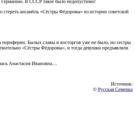
 в Германию. В СССР такое было недопустимо!
ло стереть ансамбль «Сёстры Фёдоровы» из истории советской
а периферии. Былых славы и восторгов уже не было, но сестры
йствительно «Сёстры Фёдоровы», и тогда девушки предъявляли
чалась Анастасия Ивановна…
Источник:
©
Русская Семерка