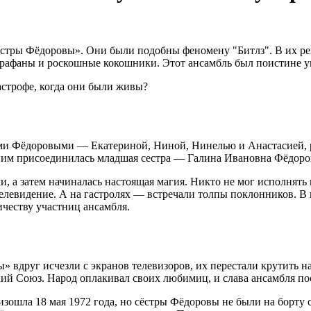
стры Фёдоровы». Они были подобны феномену "Битлз". В их ре
сарафаны и роскошные кокошники. Этот ансамбль был поистине 
астрофе, когда они были живы?
рами Фёдоровыми — Екатериной, Ниной, Нинелью и Анастасией, 
 ним присоединилась младшая сестра — Галина Ивановна Фёдоров
, а затем начиналась настоящая магия. Никто не мог исполнять 
левидение. А на гастролях — встречали толпы поклонников. В к
ичеству участниц ансамбля.
вдруг исчезли с экранов телевизоров, их перестали крутить на 
ский Союз. Народ оплакивал своих любимиц, и слава ансамбля по
изошла 18 мая 1972 года, но сёстры Фёдоровы не были на борту