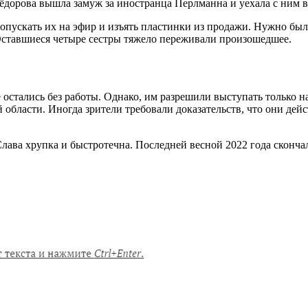
Фёдорова вышла замуж за иностранца Перлманна и уехала с ним
допускать их на эфир и изъять пластинки из продажи. Нужно бы
 Оставшиеся четыре сестры тяжело переживали произошедшее.
 остались без работы. Однако, им разрешили выступать только н
 области. Иногда зрители требовали доказательств, что они де
Слава хрупка и быстротечна. Последней весной 2022 года скон