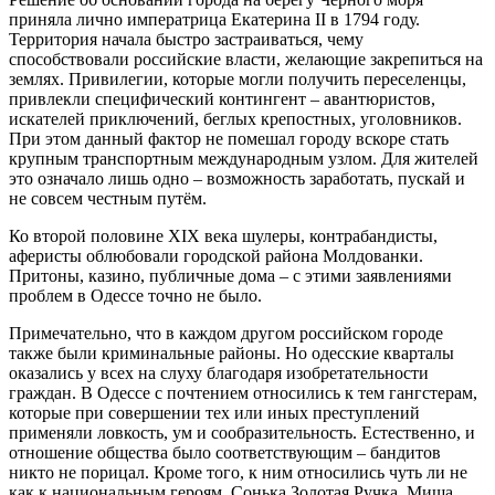
приняла лично императрица Екатерина II в 1794 году.
Территория начала быстро застраиваться, чему
способствовали российские власти, желающие закрепиться на
землях. Привилегии, которые могли получить переселенцы,
привлекли специфический контингент – авантюристов,
искателей приключений, беглых крепостных, уголовников.
При этом данный фактор не помешал городу вскоре стать
крупным транспортным международным узлом. Для жителей
это означало лишь одно – возможность заработать, пускай и
не совсем честным путём.
Ко второй половине XIX века шулеры, контрабандисты,
аферисты облюбовали городской района Молдованки.
Притоны, казино, публичные дома – с этими заявлениями
проблем в Одессе точно не было.
Примечательно, что в каждом другом российском городе
также были криминальные районы. Но одесские кварталы
оказались у всех на слуху благодаря изобретательности
граждан. В Одессе с почтением относились к тем гангстерам,
которые при совершении тех или иных преступлений
применяли ловкость, ум и сообразительность. Естественно, и
отношение общества было соответствующим – бандитов
никто не порицал. Кроме того, к ним относились чуть ли не
как к национальным героям. Сонька Золотая Ручка, Миша