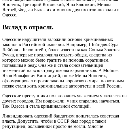
Япончик, Григорий Котовский, Яша Блюмкин, Мишка
Ястреб, Федька Бык – их и многих других отлично знали в
Одессе.
Вклад в отрасль
Одесские нарушители заложили основы криминальных
законов в Российской империи. Например, Шейндля-Сура
Лейбовна Блювштейн, более известная как Сонька Золотая
Ручка, впервые предложила создать общак, средства из
которого можно было тратить на помощь соратникам,
попавшим в беду. Она же и стала основательницей
знаменитой на всю страну школы карманников. А Мойше-
Яков Вольфович Винницкий, он же Миша Япончик,
сформулировал строгие законы воровского мира, по которым
позже стали жить криминальные авторитеты и всей России.
Одесские преступники пользовались уважением у «коллег» из
других городов. Им подражали, у них старались научиться.
Так Одесса и стала криминальной столицей.
Ликвидировать одесский бандитизм попыталась советская
власть. Допустить, чтобы в СССР был город с такой
репутацией, большевики просто не могли. Многие