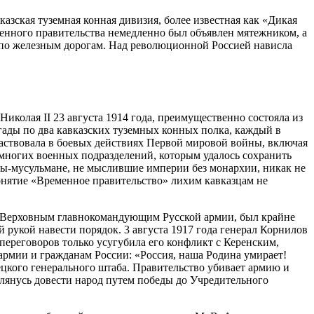
азская туземная конная дивизия, более известная как «Дикая
менного правительства немедленно был объявлен мятежником, а
 по железным дорогам. Над революционной Россией нависла
Николая II 23 августа 1914 года, преимущественно состояла из
гады по два кавказских туземных конных полка, каждый в
частвовала в боевых действиях Первой мировой войны, включая
многих военных подразделений, которым удалось сохранить
цы-мусульмане, не мыслившие империи без монархии, никак не
Понятие «Временное правительство» лихим кавказцам не
да Верховным главнокомандующим Русской армии, был крайне
рукой навести порядок. 3 августа 1917 года генерал Корнилов
 переговоров только усугубила его конфликт с Керенским,
армии и гражданам России: «Россия, наша Родина умирает!
цкого генерального штаба. Правительство убивает армию и
 клянусь довести народ путем победы до Учредительного