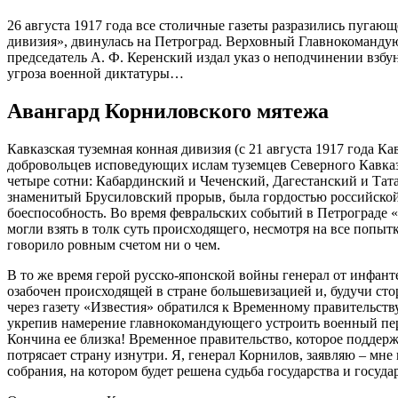
26 августа 1917 года все столичные газеты разразились пугающ
дивизия», двинулась на Петроград. Верховный Главнокомандую
председатель А. Ф. Керенский издал указ о неподчинении вз
угроза военной диктатуры…
Авангард Корниловского мятежа
Кавказская туземная конная дивизия (с 21 августа 1917 года К
добровольцев исповедующих ислам туземцев Северного Кавказа
четыре сотни: Кабардинский и Чеченский, Дагестанский и Тат
знаменитый Брусиловский прорыв, была гордостью российской
боеспособность. Во время февральских событий в Петрограде 
могли взять в толк суть происходящего, несмотря на все поп
говорило ровным счетом ни о чем.
В то же время герой русско-японской войны генерал от инфа
озабочен происходящей в стране большевизацией и, будучи сто
через газету «Известия» обратился к Временному правительств
укрепив намерение главнокомандующего устроить военный пере
Кончина ее близка! Временное правительство, которое поддер
потрясает страну изнутри. Я, генерал Корнилов, заявляю – мн
собрания, на котором будет решена судьба государства и госуд