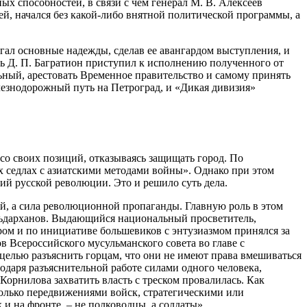
х способностей, в связи с чем генерал М. В. Алексеев
ей, начался без какой-либо внятной политической программы, а
агал основные надежды, сделав ее авангардом выступления, и
ь Д. П. Багратион приступил к исполнению полученного от
ьный, арестовать Временное правительство и самому принять
елезнодорожный путь на Петроград, и «Дикая дивизия»
 со своих позиций, отказываясь защищать город. По
х седлах с азиатскими методами войны». Однако при этом
ий русской революции. Это и решило суть дела.
й, а сила революционной пропаганды. Главную роль в этом
льдарханов. Выдающийся национальный просветитель,
ром и по инициативе большевиков с энтузиазмом принялся за
в Всероссийского мусульманского совета во главе с
целью разъяснить горцам, что они не имеют права вмешиваться
одаря разъяснительной работе силами одного человека,
Корнилова захватить власть с треском провалилась. Как
олько передвижениями войск, стратегическими или
и на фронте, – не полководцы, а солдаты».