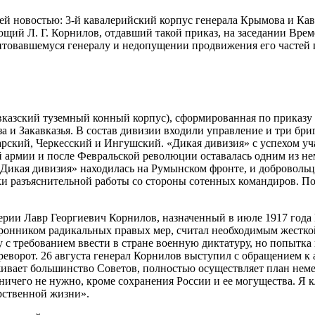
ей новостью: 3-й кавалерийский корпус генерала Крымова и Кавк
щий Л. Г. Корнилов, отдавший такой приказ, на заседании Вре
бунтовавшемуся генералу и недопущении продвижения его частей
авказский туземный конный корпус), сформированная по приказу 
 и Закавказья. В состав дивизии входили управление и три бри
арский, Черкесский и Ингушский. «Дикая дивизия» с успехом у
 армии и после Февральской революции оставалась одним из не
«Дикая дивизия» находилась на Румынском фронте, и доброволь
ытки разъяснительной работы со стороны сотенных командиров. 
нтерии Лавр Георгиевич Корнилов, назначенный в июле 1917 го
ронником радикальных правых мер, считал необходимым жесткой 
у с требованием ввести в стране военную диктатуру, но попытка
ворот. 26 августа генерал Корнилов выступил с обращением к 
живает большинство Советов, полностью осуществляет план неме
е ничего не нужно, кроме сохранения России и ее могущества. Я
арственной жизни».