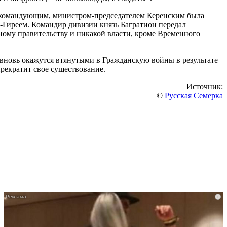
внокомандующим, министром-председателем Керенским была
м-Гиреем. Командир дивизии князь Багратион передал
ному правительству и никакой власти, кроме Временного
, вновь окажутся втянутыми в Гражданскую войны в результате
рекратит свое существование.
Источник:
©
Русская Семерка
i