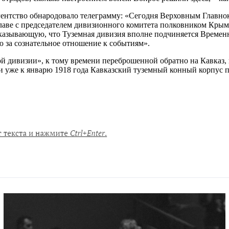
е агентство обнародовало телеграмму: «Сегодня Верховным Гла
 главе с председателем дивизионного комитета полковником Кры
указывающую, что Туземная дивизия вполне подчиняется Времен
ю за сознательное отношение к событиям».
кой дивизии», к тому времени переброшенной обратно на Кавказ
и уже к январю 1918 года Кавказский туземный конный корпус п