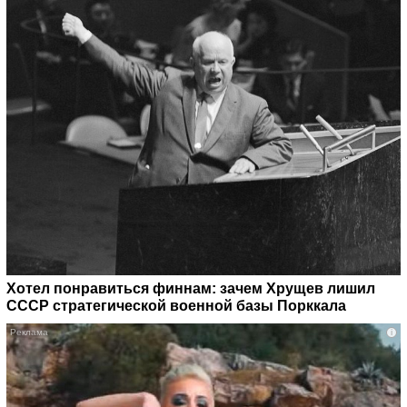
Хотел понравиться финнам: зачем Хрущев лишил
СССР стратегической военной базы Порккала
i