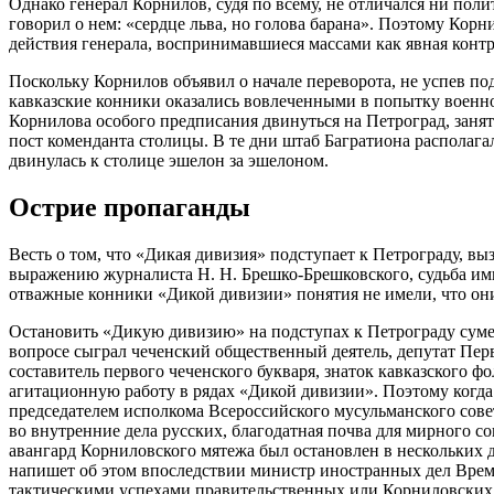
Однако генерал Корнилов, судя по всему, не отличался ни пол
говорил о нем: «сердце льва, но голова барана». Поэтому Кор
действия генерала, воспринимавшиеся массами как явная контр
Поскольку Корнилов объявил о начале переворота, не успев по
кавказские конники оказались вовлеченными в попытку военно
Корнилова особого предписания двинуться на Петроград, заня
пост коменданта столицы. В те дни штаб Багратиона располага
двинулась к столице эшелон за эшелоном.
Острие пропаганды
Весть о том, что «Дикая дивизия» подступает к Петрограду, вы
выражению журналиста Н. Н. Брешко-Брешковского, судьба импе
отважные конники «Дикой дивизии» понятия не имели, что они
Остановить «Дикую дивизию» на подступах к Петрограду суме
вопросе сыграл чеченский общественный деятель, депутат П
составитель первого чеченского букваря, знаток кавказского
агитационную работу в рядах «Дикой дивизии». Поэтому когда 
председателем исполкома Всероссийского мусульманского сове
во внутренние дела русских, благодатная почва для мирного с
авангард Корниловского мятежа был остановлен в нескольких д
напишет об этом впоследствии министр иностранных дел Врем
тактическими успехами правительственных или Корниловских от