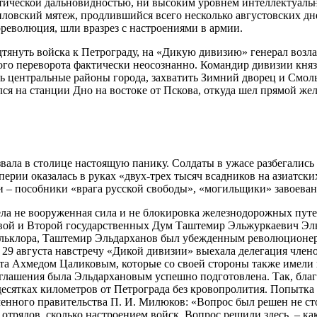
итической дальновидностью, ни высоким уровнем интеллектуальны
ниловский мятеж, продлившийся всего несколько августовских дн
революция, шли вразрез с настроениями в армии.
дтянуть войска к Петрограду, на «Дикую дивизию» генерал возл
го переворота фактически неосознанно. Командир дивизии княз
ть центральные районы города, захватить Зимний дворец и Смол
лся на станции Дно на востоке от Пскова, откуда шел прямой ж
звала в столице настоящую панику. Солдаты в ужасе разбегались
рии оказалась в руках «двух-трех тысяч всадников на азиатски
 – пособники «врага русской свободы», «могильщики» завоеван
ла не вооруженная сила и не блокировка железнодорожных путе
ервой и Второй государственных Дум Таштемир Эльжуркаевич Э
 фольклора, Таштемир Эльдарханов был убежденным революционе
29 августа навстречу «Дикой дивизии» выехала делегация члено
та Ахмедом Цаликовым, которые со своей стороны также имели 
оглашения была Эльдархановым успешно подготовлена. Так, благ
есятках километров от Петрограда без кровопролития. Попытка 
енного правительства П. И. Милюков: «Вопрос был решен не ст
рядов, сколько настроением войск. Вопрос решили здесь, – как 